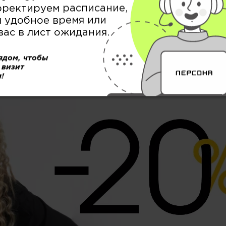
рректируем расписание,
 удобное время или
вас в лист ожидания.
Акции в салоне «Персона»
ядом, чтобы
 визит
!