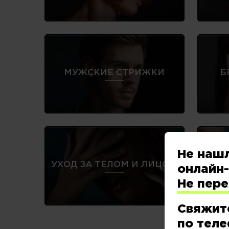
МУЖСКИЕ СТРИЖКИ
Б
Не наш
УХОД ЗА ТЕЛОМ И ЛИЦОМ
онлайн-
Не пер
Свяжит
по теле