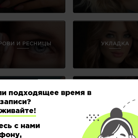
РОВИ И РЕСНИЦЫ
УКЛАДКА
ли подходящее время в
ДЕТСКИЕ И
ЭПИЛЯЦИЯ
ПОДРОСТКОВЫ
записи?
СТРИЖКИ
еживайте!
есь с нами
фону,