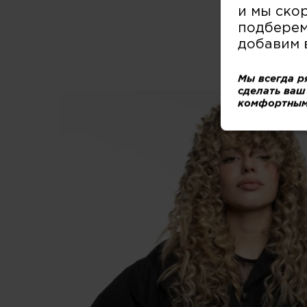
и мы ско
подберем
добавим 
Мы всегда р
сделать ваш
комфортным