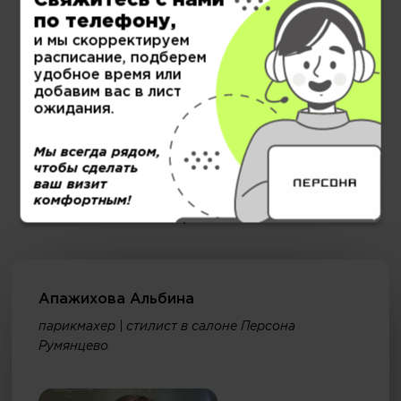
Свяжитесь с нами
МУЖСКОЙ ЗАЛ
по телефону,
и мы скорректируем
расписание, подберем
удобное время или
добавим вас в лист
ожидания.
Мы всегда рядом,
чтобы сделать
Специалисты салонов красоты
ваш визит
комфортным!
Персона
Апажихова Альбина
парикмахер | стилист в салоне Персона
Румянцево