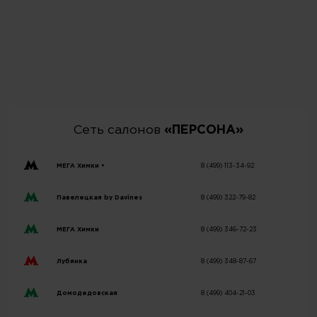
Сеть салонов
«ПЕРСОНА»
МЕГА Химки •
8 (499) 113-34-92
Павелецкая by Davines
8 (499) 322-79-82
МЕГА Химки
8 (499) 346-72-23
Лубянка
8 (499) 348-87-67
Домодедовская
8 (499) 404-21-03