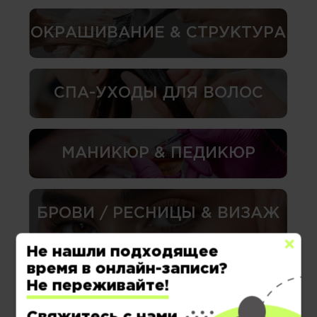
ОКРАШИВАНИЕ & СТРУКТУРА
СПА-УХОДЫ ДЛЯ ВОЛОС
МАНИКЮР & ПЕДИКЮР
БРОВИ / РЕСНИЦЫ & ВИЗАЖ
Не нашли подходящее
время в онлайн-записи?
КОСМЕТОЛОГИЯ
Не переживайте!