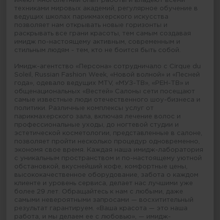
имеют многолетний опыт работы и владеют всеми
техниками мировых академий, регулярное обучение в
ведущих школах парикмахерского искусства
позволяет нам открывать новые горизонты и
раскрывать все грани красоты, тем самым создавая
имидж по-настоящему активным, современным и
стильным людям - тем, кто не боится быть собой.
Имидж-агентство «Персона» сотрудничало с Cirque du
Soleil, Russian Fashion Week, «Новой волной» и «Песней
года», одевало ведущих MTV, «МУЗ-ТВ», «РЕН-ТВ» и
общенациональных «Вестей» Салоны сети посещают
самые известные люди отечественного шоу-бизнеса и
политики. Различные комплексы услуг от
парикмахерского зала, включая лечение волос и
профессиональные уходы, до ногтевой студии и
эстетической косметологии, представленные в салоне,
позволяет пройти несколько процедур одновременно,
экономя свое время. Каждая наша имидж-лаборатория
с уникальным пространством и по-настоящему уютной
обстановкой, вкуснейший кофе, комфортные цены,
высококачественное оборудование, забота о каждом
клиенте и уровень сервиса, делает нас лучшими уже
более 29 лет. Обращайтесь к нам с любыми, даже
самыми невероятными запросами — восхитительный
результат гарантируем. «Ваша красота — это наша
работа, и мы делаем ее с любовью», — имидж-