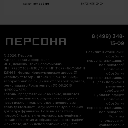
Санкт-Петербург
8 (796) 675-09-90
8 (499) 348-
15-09
Политика в отношении
© 2026, Персона
обработки
Юридическая информация:
персональных данных
ИП Цыганкова Елена Валентиновна
пользователей
ИНН 772803624638 / ОГРНИП 316774600064111
Согласие на
125466, Москва, Новокуркинское шоссе, 31
обработку
использует товарный знак “ПЕРСОНА имидж-
персональных данных
лаборатория” по лицензии от правообладателя,
в целях получения
регистрация в Роспатенте от 30.09.2016
рекламных
№РД0207279
сообщений
Салоны, представленные на Сайте, являются
Публична оферта
самостоятельными юридическими лицами и
Согласие на
несут исключительную ответственность за
обработку
свою деятельность, осуществляемую в рамках
персональных данных
договора франшизы. Если вы являетесь
пользователей
правообладателем материалов, размещённых
Политика
на сайте (включая изображения и фотографии),
использования
и считаете, что их использование нарушает
файлов cookie