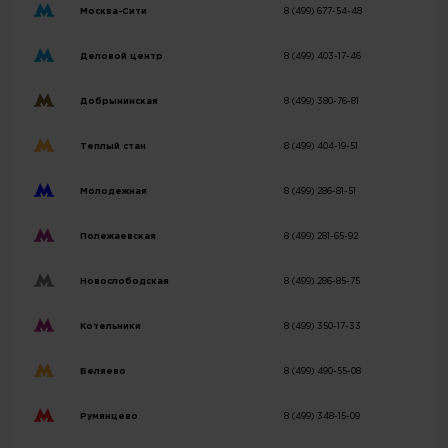
Москва-Сити
8 (499) 677-54-48
Деловой центр
8 (499) 403-17-46
Добрынинская
8 (499) 380-76-81
Теплый стан
8 (499) 404-19-51
Молодежная
8 (499) 286-81-51
Полежаевская
8 (499) 281-65-92
Новослободская
8 (499) 286-85-75
Котельники
8 (499) 350-17-33
Беляево
8 (499) 490-55-08
Румянцево
8 (499) 348-15-09