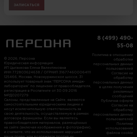
ЗАПИСАТЬСЯ
8 (499) 490-
55-08
Политика в отношении
© 2026, Персона
обработки
Юридическая информация:
персональных данных
ИП Цыганкова Елена Валентиновна
пользователей
ИНН 772803624638 / ОГРНИП 316774600064111
Согласие на
125466, Москва, Новокуркинское шоссе, 31
обработку
использует товарный знак “ПЕРСОНА имидж-
персональных данных
лаборатория” по лицензии от правообладателя,
в целях получения
регистрация в Роспатенте от 30.09.2016
рекламных
№РД0207279
сообщений
Салоны, представленные на Сайте, являются
Публична оферта
самостоятельными юридическими лицами и
Согласие на
несут исключительную ответственность за
обработку
свою деятельность, осуществляемую в рамках
персональных данных
договора франшизы. Если вы являетесь
пользователей
правообладателем материалов, размещённых
Политика
на сайте (включая изображения и фотографии),
использования
и считаете, что их использование нарушает
файлов cookie
ваши права, или возражаете против их