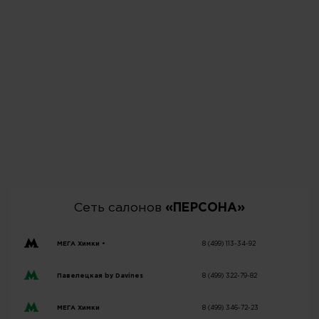
Сеть салонов
«ПЕРСОНА»
МЕГА Химки •
8 (499) 113-34-92
Павелецкая by Davines
8 (499) 322-79-82
МЕГА Химки
8 (499) 346-72-23