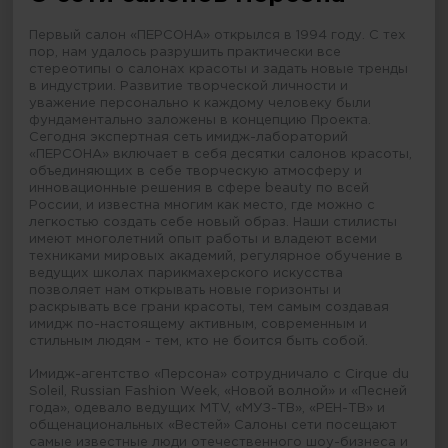
Первый салон «ПЕРСОНА» открылся в 1994 году. С тех
пор, нам удалось разрушить практически все
стереотипы о салонах красоты и задать новые тренды
в индустрии. Развитие творческой личности и
уважение персонально к каждому человеку были
фундаментально заложены в концепцию Проекта.
Сегодня экспертная сеть имидж-лабораторий
«ПЕРСОНА» включает в себя десятки салонов красоты,
объединяющих в себе творческую атмосферу и
инновационные решения в сфере beauty по всей
России, и известна многим как место, где можно с
легкостью создать себе новый образ. Наши стилисты
имеют многолетний опыт работы и владеют всеми
техниками мировых академий, регулярное обучение в
ведущих школах парикмахерского искусства
позволяет нам открывать новые горизонты и
раскрывать все грани красоты, тем самым создавая
имидж по-настоящему активным, современным и
стильным людям - тем, кто не боится быть собой.
Имидж-агентство «Персона» сотрудничало с Cirque du
Soleil, Russian Fashion Week, «Новой волной» и «Песней
года», одевало ведущих MTV, «МУЗ-ТВ», «РЕН-ТВ» и
общенациональных «Вестей» Салоны сети посещают
самые известные люди отечественного шоу-бизнеса и