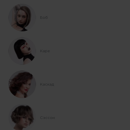
Боб
Каре
Каскад
Сэссон