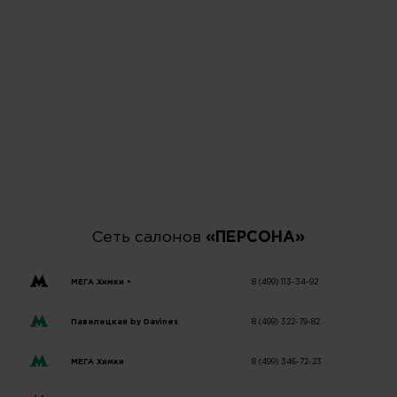
Сеть салонов
«ПЕРСОНА»
МЕГА Химки •
8 (499) 113-34-92
Павелецкая by Davines
8 (499) 322-79-82
МЕГА Химки
8 (499) 346-72-23