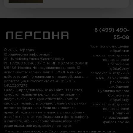
8 (499) 490-
55-08
Политика в отношении
© 2026, Персона
обработки
Юридическая информация:
персональных данных
ИП Цыганкова Елена Валентиновна
пользователей
ИНН 772803624638 / ОГРНИП 316774600064111
Согласие на
125466, Москва, Новокуркинское шоссе, 31
обработку
использует товарный знак “ПЕРСОНА имидж-
персональных данных
лаборатория” по лицензии от правообладателя,
в целях получения
регистрация в Роспатенте от 30.09.2016
рекламных
№РД0207279
сообщений
Салоны, представленные на Сайте, являются
Публична оферта
самостоятельными юридическими лицами и
Согласие на
несут исключительную ответственность за
обработку
свою деятельность, осуществляемую в рамках
персональных данных
договора франшизы. Если вы являетесь
пользователей
правообладателем материалов, размещённых
Политика
на сайте (включая изображения и фотографии),
использования
и считаете, что их использование нарушает
файлов cookie
ваши права, или возражаете против их
использования, пожалуйста, свяжитесь с нами:
Мы используем cookie. Это позволяет нам анализировать