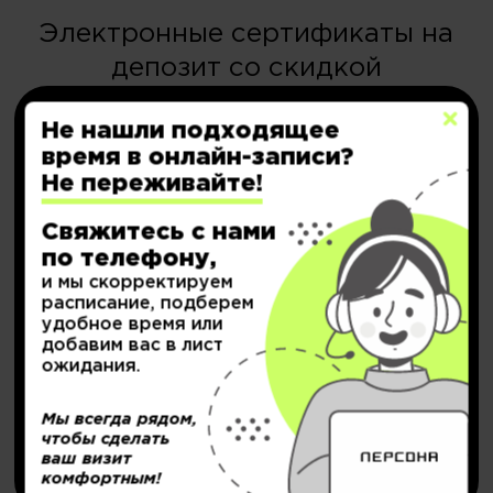
Электронные сертификаты на
депозит со скидкой
Не нашли подходящее
время в онлайн-записи?
Не переживайте!
Свяжитесь с нами
по телефону,
НОВИНКА!
и мы скорректируем
Персональный депозит
расписание, подберем
удобное время или
с кешбэком до
20.000₽
добавим вас в лист
ожидания.
Подробнее..
Мы всегда рядом,
чтобы сделать
Купить
ваш визит
комфортным!