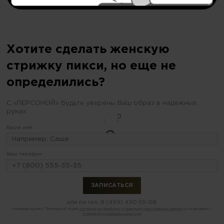
Хотите сделать женскую
стрижку пикси, но еще не
определились?
С «ПЕРСОНОЙ» будьте уверены Ваш образ в надежных
руках
Ваше имя:
Ваш телефон:
или по тел.
8 (499) 490-55-08
Нажимая кнопку "Записаться" я даю
согласие на обработку и хранение персональных данных
и соглашаюсь с
политикой конфиденциальности