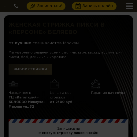
Записаться!
Запись онлайн
ЖЕНСКАЯ СТРИЖКА ПИКСИ В
«ПЕРСОНЕ» БЕЛЯЕВО
от
лучших
специалистов Москвы
Мы уверенно владеем всеми стилями: каре, каскад, ассиметрия,
пикси, боб, длинные и короткие
ВЫБОР СТРИЖКИ
Находимся в
Цены на все
Гарантия
качества
ТЦ «Капитолий»
стрижки
БЕЛЯЕВО Миклухо-
от 2300 руб.
Маклая ул., 32
Запишись на
женскую стрижку пикси
онлайн