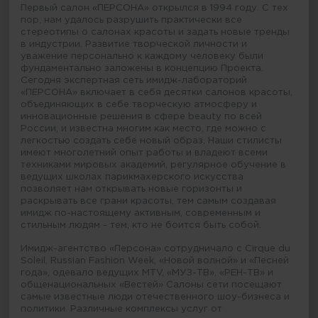
Первый салон «ПЕРСОНА» открылся в 1994 году. С тех
пор, нам удалось разрушить практически все
стереотипы о салонах красоты и задать новые тренды
в индустрии. Развитие творческой личности и
уважение персонально к каждому человеку были
фундаментально заложены в концепцию Проекта.
Сегодня экспертная сеть имидж-лабораторий
«ПЕРСОНА» включает в себя десятки салонов красоты,
объединяющих в себе творческую атмосферу и
инновационные решения в сфере beauty по всей
России, и известна многим как место, где можно с
легкостью создать себе новый образ. Наши стилисты
имеют многолетний опыт работы и владеют всеми
техниками мировых академий, регулярное обучение в
ведущих школах парикмахерского искусства
позволяет нам открывать новые горизонты и
раскрывать все грани красоты, тем самым создавая
имидж по-настоящему активным, современным и
стильным людям - тем, кто не боится быть собой.
Имидж-агентство «Персона» сотрудничало с Cirque du
Soleil, Russian Fashion Week, «Новой волной» и «Песней
года», одевало ведущих MTV, «МУЗ-ТВ», «РЕН-ТВ» и
общенациональных «Вестей» Салоны сети посещают
самые известные люди отечественного шоу-бизнеса и
политики. Различные комплексы услуг от