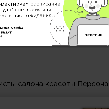
рректируем расписание,
 удобное время или
вас в лист ожидания.
МУЖСКОЙ ЗАЛ
ядом, чтобы
 визит
!
исты салона красоты Персона