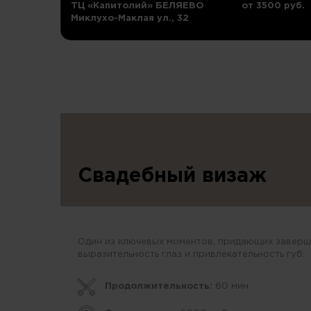
ТЦ «Капитолий» БЕЛЯЕВО
от 3500 руб.
Миклухо-Маклая ул., 32
Свадебный визаж
Один из ключевых моментов, придающих заверш
выразительность глаз и привлекательность губ.
Продолжительность:
60 мин.