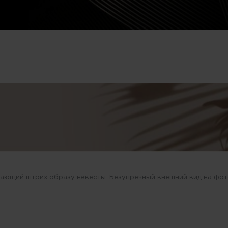
ающий штрих образу невесты: Безупречный внешний вид на фот