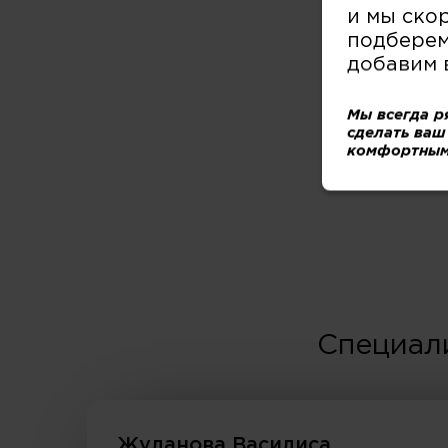
и мы ско
подберем
добавим 
Мы всегда р
сделать ваш
комфортным
Специал
Жуланова Василиса