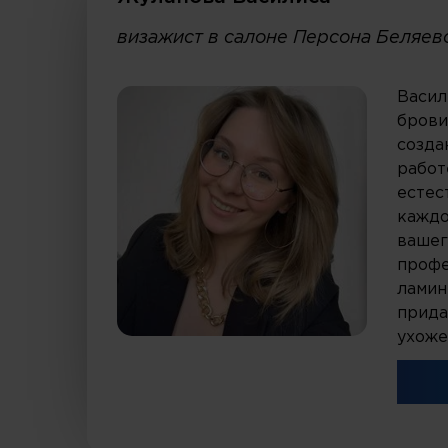
визажист в салоне Персона Беляев
Васил
брови
созда
работ
естес
каждо
вашег
профе
ламин
прида
ухоже