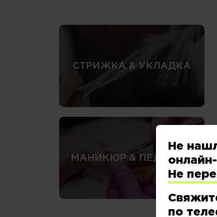
СТРИЖКА & УКЛАДКА
Не наш
МАНИКЮР & ПЕДИКЮР
онлайн-
Не пер
Свяжит
по теле