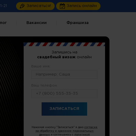
1-21
Записаться!
Запись онлайн
лог
Вакансии
Франшиза
Запишись на
свадебный визаж
онлайн
Ваше имя:
Ваш телефон:
или по тел.
8 (499) 490-55-08
Нажимая кнопку "Записаться" я даю
согласие
на обработку и хранение персональных
данных
и соглашаюсь с
политикой