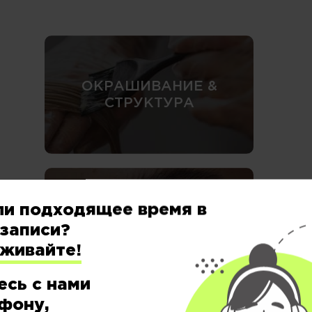
ОКРАШИВАНИЕ &
СТРУКТУРА
ли подходящее время в
БРОВИ / РЕСНИЦЫ &
записи?
ВИЗАЖ
еживайте!
есь с нами
фону,