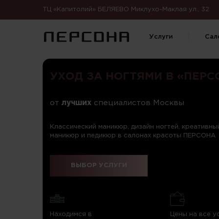
ТЦ «Капитолий» БЕЛЯЕВО Миклухо-Маклая ул., 32
Услуги
Сал
УХОД ЗА НОГТЯМИ В «ПЕРС
от
лучших
специалистов Москвы
Классический маникюр, дизайн ногтей, креативн
маникюр и педикюр в салонах красоты ПЕРСОНА
ВЫБОР УСЛУГИ
Находимся в
Цены на все у