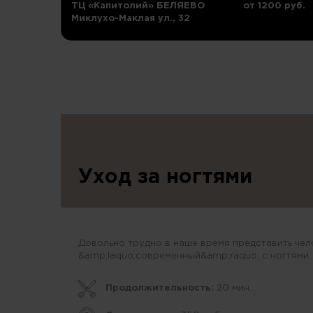
ТЦ «Капитолий» БЕЛЯЕВО
от 1200 руб.
Миклухо-Маклая ул., 32
Уход за ногтями
Довольно трудно в наше время представить че
&amp;laquo;современный&amp;raquo; с ногтями,
Продолжительность:
20 мин.