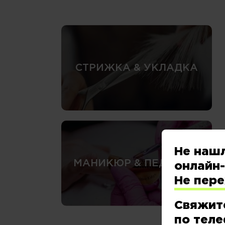
СТРИЖКА & УКЛАДКА
Не наш
МАНИКЮР & ПЕДИКЮР
онлайн-
Не пер
Свяжит
по теле