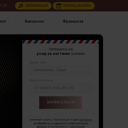
1-21
Записаться!
Запись онлайн
лог
Вакансии
Франшиза
Запишись на
уход за ногтями
онлайн
Ваше имя:
Ваш телефон:
или по тел.
8 (499) 490-55-08
Нажимая кнопку "Записаться" я даю
согласие
на обработку и хранение персональных
данных
и соглашаюсь с
политикой