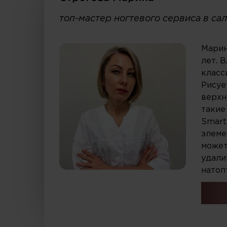
топ-мастер ногтевого сервиса в са
Марин
лет. 
класс
Рисуе
верхн
такие
Smart
элеме
может
удали
натоп