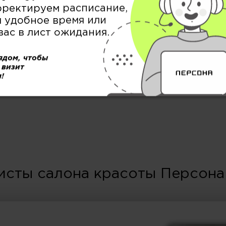
рректируем расписание,
 удобное время или
вас в лист ожидания.
МУЖСКОЙ ЗАЛ
ядом, чтобы
 визит
!
исты салона красоты Персона