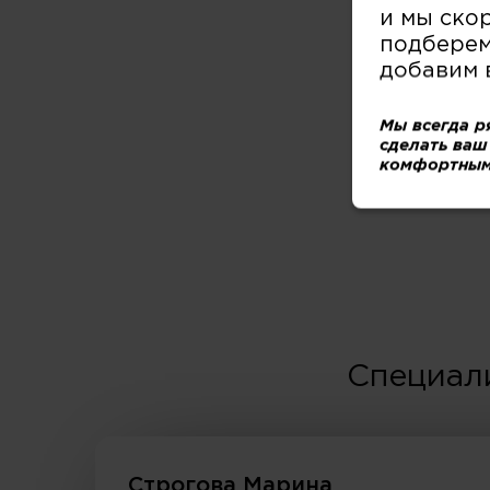
и мы ско
подберем
добавим 
Мы всегда р
сделать ваш
комфортным
Специал
Строгова Марина