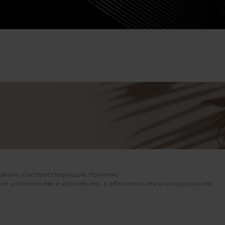
ловека, соответствующую понятию
 не ухоженными и красивыми, а обломанными и нездоровыми.