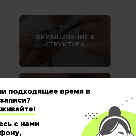
ОКРАШИВАНИЕ &
СТРУКТУРА
ли подходящее время в
БРОВИ / РЕСНИЦЫ &
записи?
ВИЗАЖ
еживайте!
есь с нами
фону,