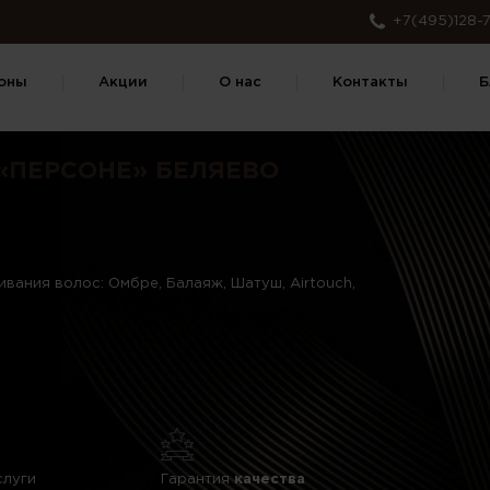
+7(495)128-7
оны
Акции
О нас
Контакты
Б
«ПЕРСОНЕ» БЕЛЯЕВО
вания волос: Омбре, Балаяж, Шатуш, Airtouch,
слуги
Гарантия
качества