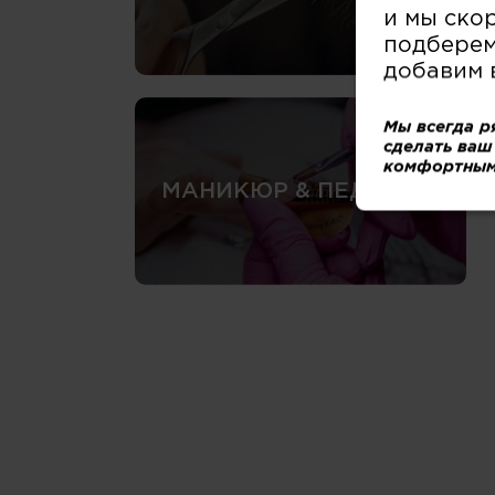
и мы ско
подберем
добавим 
Мы всегда р
сделать ваш
комфортным
МАНИКЮР & ПЕДИКЮР