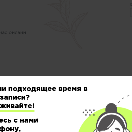
час онлайн
Цены на услуги в салоне красоты
«Персона
ли подходящее время в
записи?
еживайте!
есь с нами
ОКРАШИВАНИЕ &
фону,
СТРУКТУРА