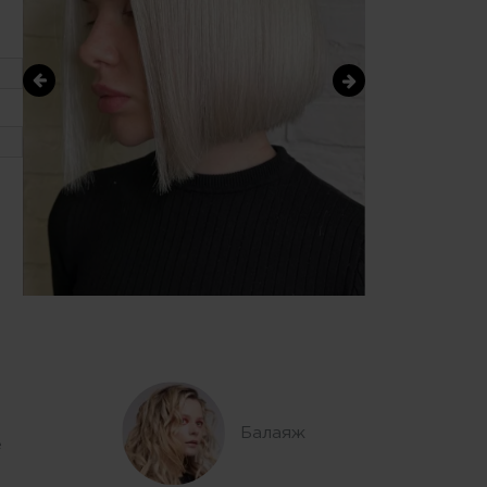
Балаяж
е