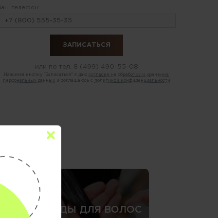
Ваш телефон:
или по тел.
8 (499) 490-55-08
Нажимая кнопку "Записаться" я даю
согласие на обработку и хранение
персональных данных
и соглашаюсь с
политикой конфиденциальности
»
СПА-УХОДЫ ДЛЯ ВОЛОС