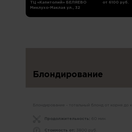
ТЦ «Капитолий» БЕЛЯЕВО
от 6100 руб.
Миклухо-Маклая ул., 32
Блондирование
Блондирование - тотальный блонд от корня до 
Продолжительность:
60 мин.
Стоимость от:
3800 руб.