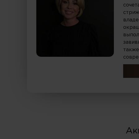
сочет
стриж
владе
окраш
выпол
завив
также
совре
Ак