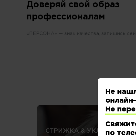
Доверяй свой образ
профессионалам
«ПЕРСОНА» — знак качества, запишись сей
Не наш
онлайн-
Не пер
Свяжит
СТРИЖКА & УКЛАДКА
по теле