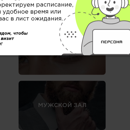
рректируем расписание,
 удобное время или
вас в лист ожидания.
ядом, чтобы
 визит
!
БРОВИ / РЕСНИЦЫ &
ВИЗАЖ
МУЖСКОЙ ЗАЛ