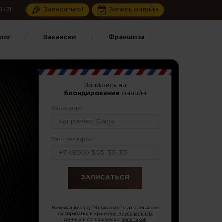
1-21
Записаться!
Запись онлайн
лог
Вакансии
Франшиза
Запишись на
блондирование
онлайн
Ваше имя:
Ваш телефон:
или по тел.
8 (499) 490-55-08
Нажимая кнопку "Записаться" я даю
согласие
на обработку и хранение персональных
данных
и соглашаюсь с
политикой