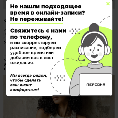
Не нашли подходящее
время в онлайн-записи?
Профессиональные укладки с термоприборами
Не переживайте!
больше не повреждают структуру волоса.
Несмываемые продукты из обновленной линейки
обладают мощными термозащитными свойствами. Они
Свяжитесь с нами
работают на опережение, сочетая интенсивный уход и
по телефону,
подготовку к укладке в одном флаконе. Это защита без
ощущения пленки и тяжести.
и мы скорректируем
расписание, подберем
И наконец, за красивыми словами о натуральности стоят
удобное время или
сухие цифры инструментальных тестов. Davines не
добавим вас в лист
ограничился внутренними исследованиями.
ожидания.
Эффективность нового Essential подтверждена
тестами независимых лабораторий.
Мы всегда рядом,
чтобы сделать
ваш визит
комфортным!