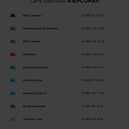
Сеть салонов
«ПЕРСОНА»
МЕГА Химки •
8 (499) 113-34-92
Павелецкая by Davines
8 (499) 322-79-82
МЕГА Химки
8 (499) 346-72-23
Лубянка
8 (499) 348-87-67
Домодедовская
8 (499) 404-21-03
Москва-Сити
8 (499) 677-54-48
Деловой центр
8 (499) 403-17-46
Добрынинская
8 (499) 380-76-81
Теплый стан
8 (499) 404-19-51