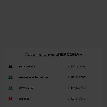
Сеть салонов
«ПЕРСОНА»
МЕГА Химки •
8 (499) 113-34-92
Павелецкая by Davines
8 (499) 322-79-82
МЕГА Химки
8 (499) 346-72-23
Лубянка
8 (499) 348-87-67