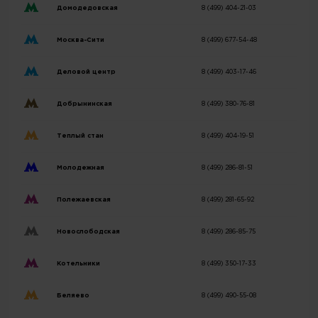
Домодедовская
8 (499) 404-21-03
Москва-Сити
8 (499) 677-54-48
Деловой центр
8 (499) 403-17-46
Добрынинская
8 (499) 380-76-81
Теплый стан
8 (499) 404-19-51
Молодежная
8 (499) 286-81-51
Полежаевская
8 (499) 281-65-92
Новослободская
8 (499) 286-85-75
Котельники
8 (499) 350-17-33
Беляево
8 (499) 490-55-08