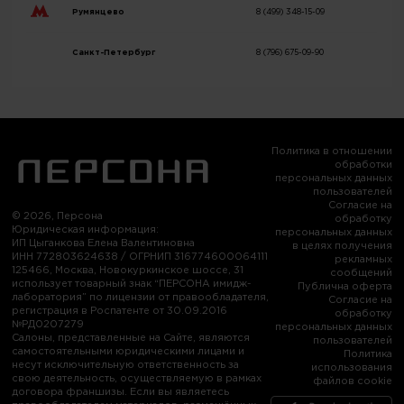
Румянцево
8 (499) 348-15-09
Санкт-Петербург
8 (796) 675-09-90
Политика в отношении
обработки
персональных данных
пользователей
Согласие на
© 2026, Персона
обработку
Юридическая информация:
персональных данных
ИП Цыганкова Елена Валентиновна
в целях получения
ИНН 772803624638 / ОГРНИП 316774600064111
рекламных
125466, Москва, Новокуркинское шоссе, 31
сообщений
использует товарный знак “ПЕРСОНА имидж-
Публична оферта
лаборатория” по лицензии от правообладателя,
Согласие на
регистрация в Роспатенте от 30.09.2016
обработку
№РД0207279
персональных данных
Салоны, представленные на Сайте, являются
пользователей
самостоятельными юридическими лицами и
Политика
несут исключительную ответственность за
использования
свою деятельность, осуществляемую в рамках
файлов cookie
договора франшизы. Если вы являетесь