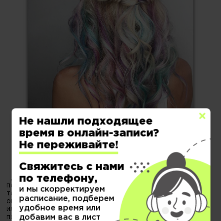
Не нашли подходящее
время в онлайн-записи?
Не переживайте!
Окрашивание на длинные волосы
Свяжитесь с нами
по телефону,
Длинные волосы позволят создать красивые мягкие
переходы, благородную растяжку цвета, подойдут
и мы скорректируем
техники балаяж, мелирование, аиртач, техника начёса,
расписание, подберем
омбре, а также актуальные в 2020 году техники
удобное время или
иллюминирования (мягкого переливания цвета). Они
добавим вас в лист
позволяют подчеркнуть естественную красоту волос,