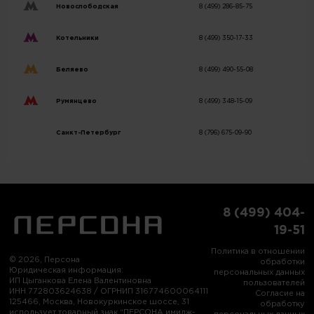
Новослободская
8 (499) 286-85-75
Котельники
8 (499) 350-17-33
Беляево
8 (499) 490-55-08
Румянцево
8 (499) 348-15-09
Санкт-Петербург
8 (796) 675-09-90
8 (499) 404-
19-51
Политика в отношении
© 2026, Персона
обработки
Юридическая информация:
персональных данных
ИП Цыганкова Елена Валентиновна
пользователей
ИНН 772803624638 / ОГРНИП 316774600064111
Согласие на
125466, Москва, Новокуркинское шоссе, 31
обработку
использует товарный знак “ПЕРСОНА имидж-