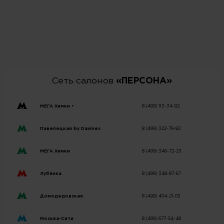
Сеть салонов
«ПЕРСОНА»
МЕГА Химки •
8 (499) 113-34-92
Павелецкая by Davines
8 (499) 322-79-82
МЕГА Химки
8 (499) 346-72-23
Лубянка
8 (499) 348-87-67
Домодедовская
8 (499) 404-21-03
Москва-Сити
8 (499) 677-54-48