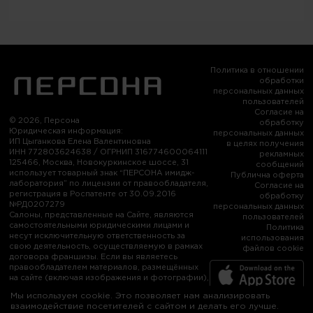
Политика в отношении
обработки
персональных данных
пользователей
Согласие на
© 2026, Персона
обработку
Юридическая информация:
персональных данных
ИП Цыганкова Елена Валентиновна
в целях получения
ИНН 772803624638 / ОГРНИП 316774600064111
рекламных
125466, Москва, Новокуркинское шоссе, 31
сообщений
использует товарный знак “ПЕРСОНА имидж-
Публична оферта
лаборатория” по лицензии от правообладателя,
Согласие на
регистрация в Роспатенте от 30.09.2016
обработку
№РД0207279
персональных данных
Салоны, представленные на Сайте, являются
пользователей
самостоятельными юридическими лицами и
Политика
несут исключительную ответственность за
использования
свою деятельность, осуществляемую в рамках
файлов cookie
договора франшизы. Если вы являетесь
правообладателем материалов, размещённых
на сайте (включая изображения и фотографии),
и считаете, что их использование нарушает
Мы используем cookie. Это позволяет нам анализировать
ваши права, или возражаете против их
взаимодействие посетителей с сайтом и делать его лучше.
использования, пожалуйста, свяжитесь с нами: