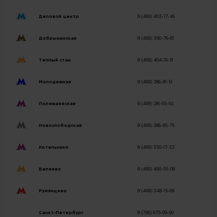
Деловой центр
8 (499) 403-17-46
Добрынинская
8 (499) 380-76-81
Теплый стан
8 (499) 404-19-51
Молодежная
8 (499) 286-81-51
Полежаевская
8 (499) 281-65-92
Новослободская
8 (499) 286-85-75
Котельники
8 (499) 350-17-33
Беляево
8 (499) 490-55-08
Румянцево
8 (499) 348-15-09
Санкт-Петербург
8 (796) 675-09-90