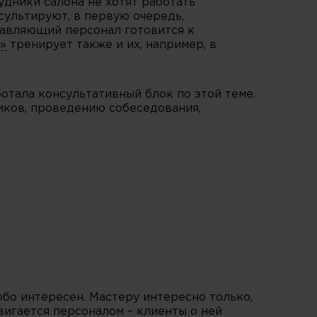
удники салона не хотят работать
ультируют, в первую очередь,
равляющий персонал готовится к
»
тренирует также и их, например, в
отала консультативный блок по этой теме.
иков, проведению собеседования,
собо интересен. Мастеру интересно только,
вигается персоналом – клиенты о ней