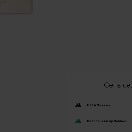
Сеть с
МЕГА Химки •
Павелецкая by Davines