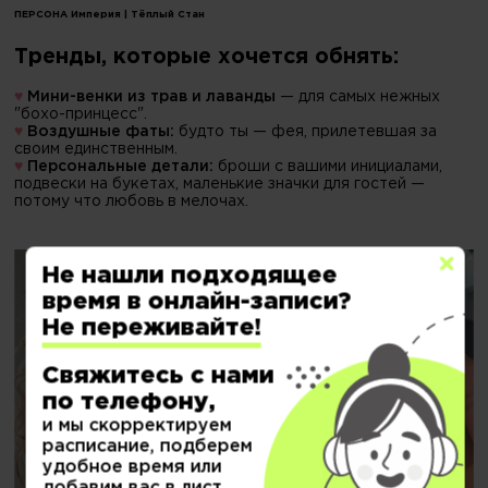
ПЕРСОНА Империя | Тёплый Стан
Тренды, которые хочется обнять:
♥
Мини-венки из трав и лаванды
— для самых нежных
"бохо-принцесс".
♥
Воздушные фаты:
будто ты — фея, прилетевшая за
своим единственным.
♥
Персональные детали:
броши с вашими инициалами,
подвески на букетах, маленькие значки для гостей —
потому что любовь в мелочах.
Не нашли подходящее
время в онлайн-записи?
Не переживайте!
Свяжитесь с нами
по телефону,
и мы скорректируем
расписание, подберем
удобное время или
добавим вас в лист