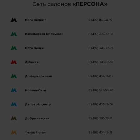
Сеть салонов
«ПЕРСОНА»
МЕГА Химки •
8 (499) 113-34-92
Павелецкая by Davines
8 (499) 322-79-82
МЕГА Химки
8 (499) 346-72-23
Лубянка
8 (499) 348-87-67
Домодедовская
8 (499) 404-21-03
Москва-Сити
8 (499) 677-54-48
Деловой центр
8 (499) 403-17-46
Добрынинская
8 (499) 380-76-81
Теплый стан
8 (499) 404-19-51