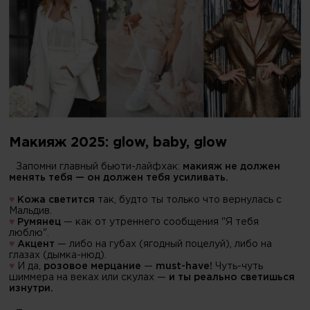
Макияж 2025: glow, baby, glow
Запомни главный бьюти-лайфхак:
макияж не должен
менять тебя — он должен тебя усиливать.
♥
Кожа светится
так, будто ты только что вернулась с
Мальдив.
♥
Румянец
— как от утреннего сообщения "Я тебя
люблю".
♥
Акцент
— либо на губах (ягодный поцелуй), либо на
глазах (дымка-нюд).
♥
И да,
розовое мерцание
—
must-have!
Чуть-чуть
шиммера на веках или скулах —
и ты реально светишься
изнутри.