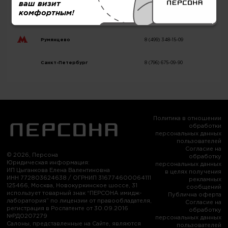
ваш визит
комфортным!
Беляево
8 (499) 490-55-08
Румянцево
8 (499) 348-15-09
Санкт-Петербург
8 (796) 675-09-90
Политика в отношении
обработки
персональных данных
пользователей
Согласие на
© 2026, Персона
обработку
Юридическая информация:
персональных данных
ИП Цыганкова Елена Валентиновна
в целях получения
ИНН 772803624638 / ОГРНИП 316774600064111
рекламных
125466, Москва, Новокуркинское шоссе, 31
сообщений
использует товарный знак “ПЕРСОНА имидж-
Публична оферта
лаборатория” по лицензии от правообладателя,
Согласие на
регистрация в Роспатенте от 30.09.2016
обработку
№РД0207279
персональных данных
Салоны, представленные на Сайте, являются
пользователей