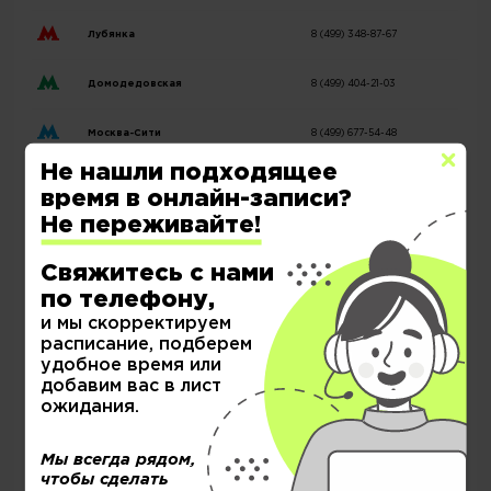
Лубянка
8 (499) 348-87-67
Домодедовская
8 (499) 404-21-03
Москва-Сити
8 (499) 677-54-48
Не нашли подходящее
Деловой центр
8 (499) 403-17-46
время в онлайн-записи?
Не переживайте!
Добрынинская
8 (499) 380-76-81
Свяжитесь с нами
Теплый стан
8 (499) 404-19-51
по телефону,
и мы скорректируем
Молодежная
8 (499) 286-81-51
расписание, подберем
удобное время или
Полежаевская
8 (499) 281-65-92
добавим вас в лист
ожидания.
Новослободская
8 (499) 286-85-75
Мы всегда рядом,
чтобы сделать
Котельники
8 (499) 350-17-33