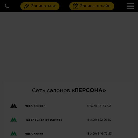
Записаться!
Запись онлайн
Сеть салонов
«ПЕРСОНА»
МЕГА Химки •
8 (499) 113-34-92
Павелецкая by Davines
8 (499) 322-79-82
МЕГА Химки
8 (499) 346-72-23