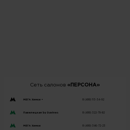
Сеть салонов
«ПЕРСОНА»
МЕГА Химки •
8 (499) 113-34-92
Павелецкая by Davines
8 (499) 322-79-82
МЕГА Химки
8 (499) 346-72-23