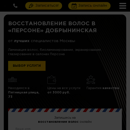
Записаться!
Запись онлайн
ВОССТАНОВЛЕНИЕ ВОЛОС В
«ПЕРСОНЕ» ДОБРЫНИНСКАЯ
от
лучших
специалистов Москвы
Ламинация волос, биоламинирование, экранирование,
глазирование в салонах Персона
ВЫБОР УСЛУГИ
Находимся в
Цены на все услуги
Гарантия
качества
Пятницкая улица,
от 3000 руб.
73
Запишись на
восстановление волос
онлайн
Ваше имя: