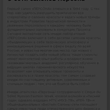
Первый салон «ПЕРСОНА» открылся в 1994 году. С тех
пор, нам удалось разрушить практически все
стереотипы о салонах красоты и задать новые тренды
в индустрии. Развитие творческой личности и
уважение персонально к каждому человеку были
фундаментально заложены в концепцию Проекта.
Сегодня экспертная сеть имидж-лабораторий
«ПЕРСОНА» включает в себя десятки салонов красоты,
объединяющих в себе творческую атмосферу и
инновационные решения в сфере beauty по всей
России, и известна многим как место, где можно с
легкостью создать себе новый образ. Наши стилисты
имеют многолетний опыт работы и владеют всеми
техниками мировых академий, регулярное обучение в
ведущих школах парикмахерского искусства
позволяет нам открывать новые горизонты и
раскрывать все грани красоты, тем самым создавая
имидж по-настоящему активным, современным и
стильным людям - тем, кто не боится быть собой.
Имидж-агентство «Персона» сотрудничало с Cirque du
Soleil, Russian Fashion Week, «Новой волной» и «Песней
года», одевало ведущих MTV, «МУЗ-ТВ», «РЕН-ТВ» и
общенациональных «Вестей» Салоны сети посещают
самые известные люди отечественного шоу-бизнеса и