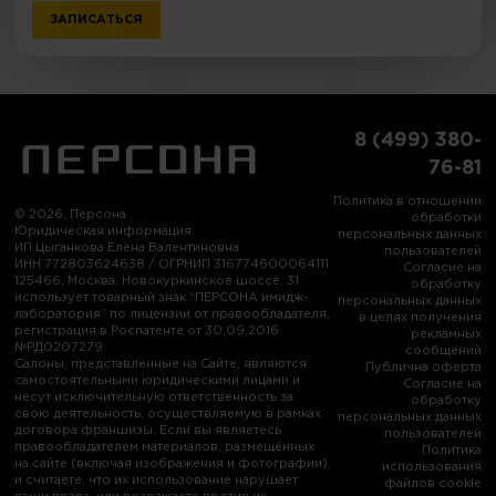
ЗАПИСАТЬСЯ
8 (499) 380-
76-81
Политика в отношении
© 2026, Персона
обработки
Юридическая информация:
персональных данных
ИП Цыганкова Елена Валентиновна
пользователей
ИНН 772803624638 / ОГРНИП 316774600064111
Согласие на
125466, Москва, Новокуркинское шоссе, 31
обработку
использует товарный знак “ПЕРСОНА имидж-
персональных данных
лаборатория” по лицензии от правообладателя,
в целях получения
регистрация в Роспатенте от 30.09.2016
рекламных
№РД0207279
сообщений
Салоны, представленные на Сайте, являются
Публична оферта
самостоятельными юридическими лицами и
Согласие на
несут исключительную ответственность за
обработку
свою деятельность, осуществляемую в рамках
персональных данных
договора франшизы. Если вы являетесь
пользователей
правообладателем материалов, размещённых
Политика
на сайте (включая изображения и фотографии),
использования
и считаете, что их использование нарушает
файлов cookie