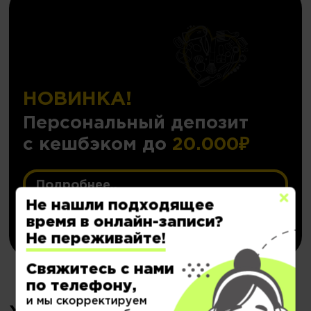
НОВИНКА!
Персональный депозит
с кешбэком до
20.000₽
Подробнее..
Не нашли подходящее
Купить
время в онлайн-записи?
Не переживайте!
Свяжитесь с нами
по телефону,
и мы скорректируем