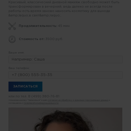
Красивый, классический дневной макияж свободно может быть
трансформирован в вечерний, ведь далеко не всегда после
работы есть время заново наносить косметику для выхода
&amp;laquo;в свет&amp;raquo;.
Продолжительность:
45 мин.
Стоимость от:
3500 руб.
Ваше имя:
Ваш телефон:
или по тел.
8 (499) 380-76-81
Нажимая кнопку "Записаться" я даю
согласие на обработку и хранение персональных данных
и
соглашаюсь с
политикой конфиденциальности