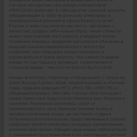
Сегодня экспертная сеть имидж-лабораторий
«ПЕРСОНА» включает в себя десятки салонов красоты,
объединяющих в себе творческую атмосферу и
инновационные решения в сфере beauty по всей
России, и известна многим как место, где можно с
легкостью создать себе новый образ. Наши стилисты
имеют многолетний опыт работы и владеют всеми
техниками мировых академий, регулярное обучение в
ведущих школах парикмахерского искусства
позволяет нам открывать новые горизонты и
раскрывать все грани красоты, тем самым создавая
имидж по-настоящему активным, современным и
стильным людям - тем, кто не боится быть собой.
Имидж-агентство «Персона» сотрудничало с Cirque du
Soleil, Russian Fashion Week, «Новой волной» и «Песней
года», одевало ведущих MTV, «МУЗ-ТВ», «РЕН-ТВ» и
общенациональных «Вестей» Салоны сети посещают
самые известные люди отечественного шоу-бизнеса и
политики. Различные комплексы услуг от
парикмахерского зала, включая лечение волос и
профессиональные уходы, до ногтевой студии и
эстетической косметологии, представленные в салоне,
позволяет пройти несколько процедур одновременно,
экономя свое время. Каждая наша имидж-лаборатория
с уникальным пространством и по-настоящему уютной