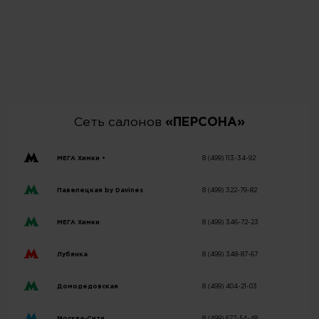
Сеть салонов
«ПЕРСОНА»
МЕГА Химки •
8 (499) 113-34-92
Павелецкая by Davines
8 (499) 322-79-82
МЕГА Химки
8 (499) 346-72-23
Лубянка
8 (499) 348-87-67
Домодедовская
8 (499) 404-21-03
Москва-Сити
8 (499) 677-54-48