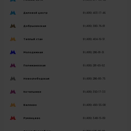
Деловой центр
8 (499) 403-17-46
Добрынинская
8 (499) 380-76-81
Теплый стан
8 (499) 404-19-51
Молодежная
8 (499) 286-81-51
Полежаевская
8 (499) 281-65-92
Новослободская
8 (499) 286-85-75
Котельники
8 (499) 350-17-33
Беляево
8 (499) 490-55-08
Румянцево
8 (499) 348-15-09