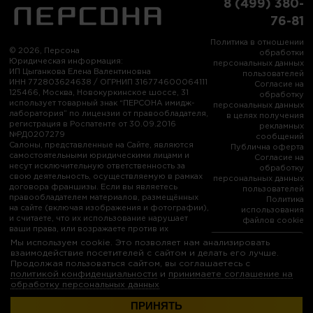
8 (499) 380-
76-81
Политика в отношении
© 2026, Персона
обработки
Юридическая информация:
персональных данных
ИП Цыганкова Елена Валентиновна
пользователей
ИНН 772803624638 / ОГРНИП 316774600064111
Согласие на
125466, Москва, Новокуркинское шоссе, 31
обработку
использует товарный знак “ПЕРСОНА имидж-
персональных данных
лаборатория” по лицензии от правообладателя,
в целях получения
регистрация в Роспатенте от 30.09.2016
рекламных
№РД0207279
сообщений
Салоны, представленные на Сайте, являются
Публична оферта
самостоятельными юридическими лицами и
Согласие на
несут исключительную ответственность за
обработку
свою деятельность, осуществляемую в рамках
персональных данных
договора франшизы. Если вы являетесь
пользователей
правообладателем материалов, размещённых
Политика
на сайте (включая изображения и фотографии),
использования
и считаете, что их использование нарушает
файлов cookie
ваши права, или возражаете против их
использования, пожалуйста, свяжитесь с нами:
Мы используем cookie. Это позволяет нам анализировать
info@persona-city.ru
взаимодействие посетителей с сайтом и делать его лучше.
Продолжая пользоваться сайтом, вы соглашаетесь с
политикой конфиденциальности
и
принимаете соглашение на
обработку персональных данных
ПРИНЯТЬ