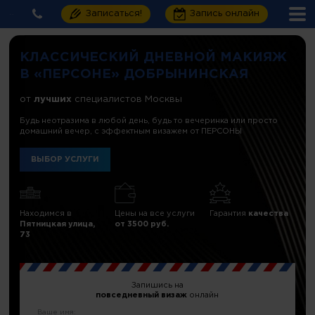
Записаться!
Запись онлайн
КЛАССИЧЕСКИЙ ДНЕВНОЙ МАКИЯЖ
В «ПЕРСОНЕ» ДОБРЫНИНСКАЯ
от
лучших
специалистов Москвы
Будь неотразима в любой день, будь то вечеринка или просто
домашний вечер, с эффектным визажем от ПЕРСОНЫ
ВЫБОР УСЛУГИ
Находимся в
Цены на все услуги
Гарантия
качества
Пятницкая улица,
от 3500 руб.
73
Запишись на
повседневный визаж
онлайн
Ваше имя: