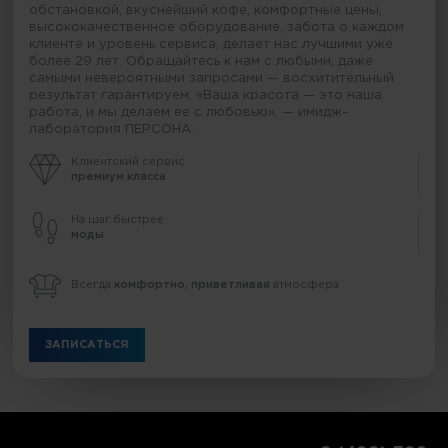
обстановкой, вкуснейший кофе, комфортные цены,
высококачественное оборудование, забота о каждом
клиенте и уровень сервиса, делает нас лучшими уже
более 29 лет. Обращайтесь к нам с любыми, даже
самыми невероятными запросами — восхитительный
результат гарантируем. «Ваша красота — это наша
работа, и мы делаем ее с любовью», — имидж-
лаборатория ПЕРСОНА.
Клиентский сервис
премиум класса
На шаг быстрее
моды
Всегда
комфортно, приветливая
атмосфера
ЗАПИСАТЬСЯ