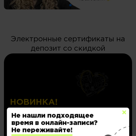
Электронные сертификаты на
депозит со скидкой
НОВИНКА!
Персональный депозит
Не нашли подходящее
с кешбэком до
20.000₽
время в онлайн-записи?
Не переживайте!