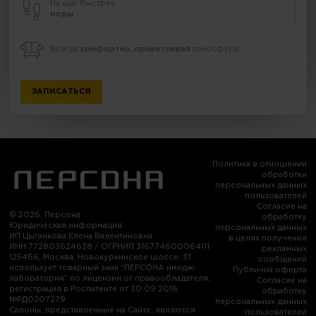
На шаг быстрее
моды
Всегда
комфортно, приветливая
атмосфера
ЗАПИСАТЬСЯ
Политика в отношении
обработки
персональных данных
пользователей
Согласие на
© 2026, Персона
обработку
Юридическая информация:
персональных данных
ИП Цыганкова Елена Валентиновна
в целях получения
ИНН 772803624638 / ОГРНИП 316774600064111
рекламных
125466, Москва, Новокуркинское шоссе, 31
сообщений
использует товарный знак “ПЕРСОНА имидж-
Публична оферта
лаборатория” по лицензии от правообладателя,
Согласие на
регистрация в Роспатенте от 30.09.2016
обработку
№РД0207279
персональных данных
Салоны, представленные на Сайте, являются
пользователей