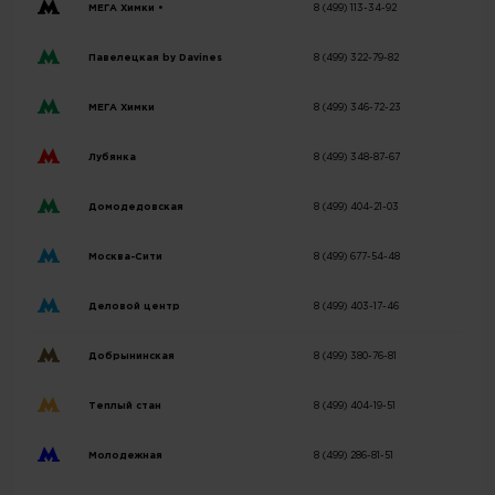
МЕГА Химки •
8 (499) 113-34-92
Павелецкая by Davines
8 (499) 322-79-82
МЕГА Химки
8 (499) 346-72-23
Лубянка
8 (499) 348-87-67
Домодедовская
8 (499) 404-21-03
Москва-Сити
8 (499) 677-54-48
Деловой центр
8 (499) 403-17-46
Добрынинская
8 (499) 380-76-81
Теплый стан
8 (499) 404-19-51
Молодежная
8 (499) 286-81-51