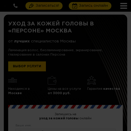
Записаться!
Запись онлайн
УХОД ЗА КОЖЕЙ ГОЛОВЫ В
«ПЕРСОНЕ» МОСКВА
от
лучших
специалистов Москвы
Ламинация волос, биоламинирование, экранирование,
глазирование в салонах Персона
ВЫБОР УСЛУГИ
Находимся в
Цены на все услуги
Гарантия
качества
Москве
от 3000 руб.
Запишись на
уход за кожей головы
онлайн
Ваше имя: