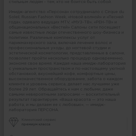
стильным людям - тем, кто не боится быть собой.
Имидж-агентство «Персона» сотрудничало с Cirque du
Soleil, Russian Fashion Week, «Новой волной» и «Песней
года», одевало ведущих MTV, «МУЗ-ТВ», «РЕН-ТВ» и
общенациональных «Вестей» Салоны сети посещают
самые известные люди отечественного шоу-бизнеса и
политики. Различные комплексы услуг от
парикмахерского зала, включая лечение волос и
профессиональные уходы, до ногтевой студии и
эстетической косметологии, представленные в салоне,
позволяет пройти несколько процедур одновременно,
экономя свое время. Каждая наша имидж-лаборатория
с уникальным пространством и по-настоящему уютной
обстановкой, вкуснейший кофе, комфортные цены,
высококачественное оборудование, забота о каждом
клиенте и уровень сервиса, делает нас лучшими уже
более 29 лет. Обращайтесь к нам с любыми, даже
самыми невероятными запросами — восхитительный
результат гарантируем. «Ваша красота — это наша
работа, и мы делаем ее с любовью», — имидж-
лаборатория ПЕРСОНА.
Клиентский сервис
премиум класса