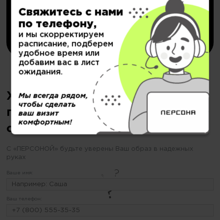
Подробнее..
Свяжитесь с нами
по телефону,
Купить
и мы скорректируем
расписание, подберем
удобное время или
добавим вас в лист
ожидания.
Хотите сделать уход за кожей
Мы всегда рядом,
чтобы сделать
головы, но еще не
ваш визит
комфортным!
определились?
С «ПЕРСОНОЙ» будьте уверены Ваш образ в надежных
руках
Ваше имя:
Ваш телефон: