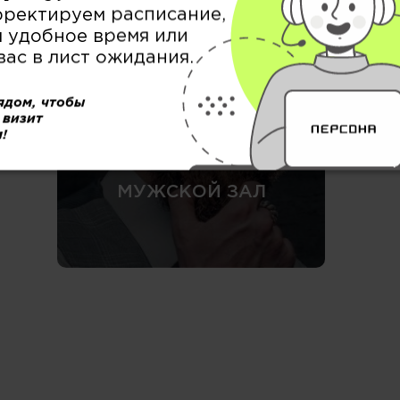
БРОВИ / РЕСНИЦЫ &
рректируем расписание,
ВИЗАЖ
 удобное время или
вас в лист ожидания.
ядом, чтобы
 визит
!
МУЖСКОЙ ЗАЛ