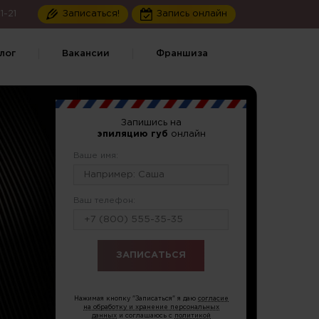
1-21
Записаться!
Запись онлайн
лог
Вакансии
Франшиза
Запишись на
эпиляцию губ
онлайн
Ваше имя:
Ваш телефон:
или по тел.
8 (499) 404-21-03
Нажимая кнопку "Записаться" я даю
согласие
на обработку и хранение персональных
данных
и соглашаюсь с
политикой