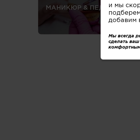
и мы ско
МАНИКЮР & ПЕДИКЮР
подберем
добавим 
Мы всегда р
сделать ваш
комфортным