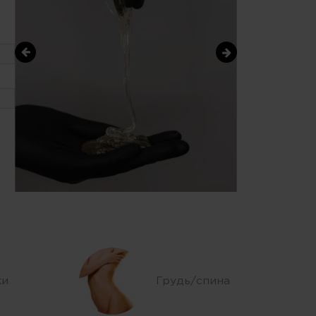
ки
Грудь/спина