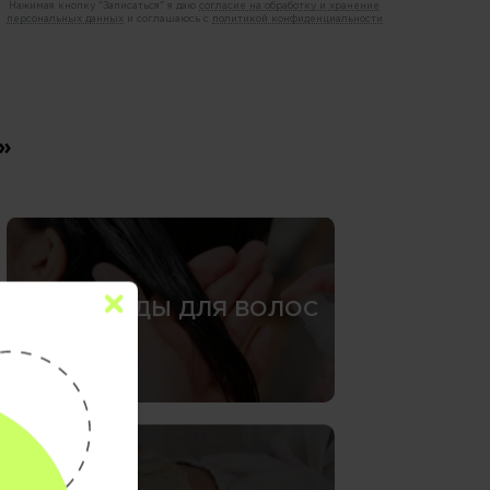
Нажимая кнопку "Записаться" я даю
согласие на обработку и хранение
персональных данных
и соглашаюсь с
политикой конфиденциальности
»
СПА-УХОДЫ ДЛЯ ВОЛОС