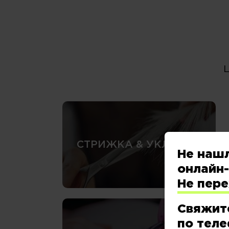
СТРИЖКА & УКЛАДКА
Не наш
онлайн-
Не пер
Свяжит
по теле