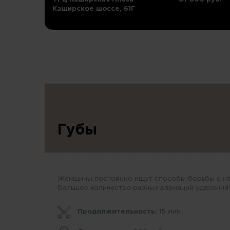
Каширское шоссе, 61Г
Губы
Женщины постоянно ищут способы борьбы с неж
большое количество разных вариаций удаления 
Продолжительность:
15 мин.