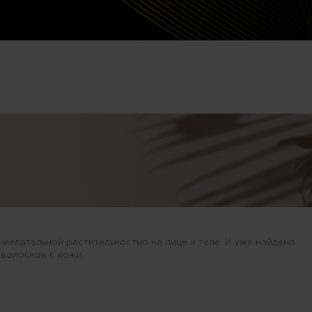
елательной растительностью на лице и теле. И уже найдено
волосков с кожи.