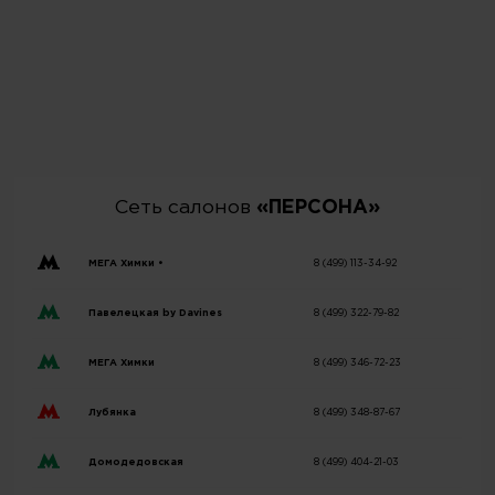
Сеть салонов
«ПЕРСОНА»
МЕГА Химки •
8 (499) 113-34-92
Павелецкая by Davines
8 (499) 322-79-82
МЕГА Химки
8 (499) 346-72-23
Лубянка
8 (499) 348-87-67
Домодедовская
8 (499) 404-21-03