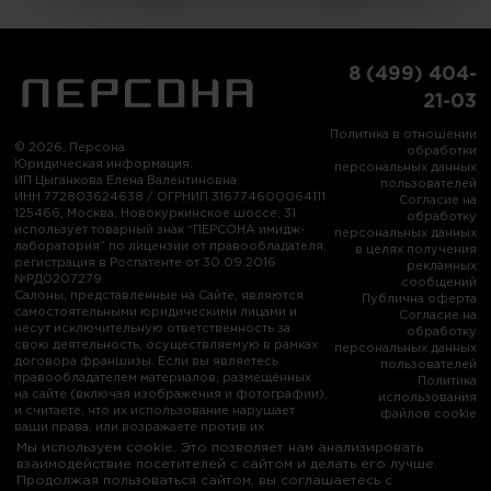
8 (499) 404-
21-03
Политика в отношении
© 2026, Персона
обработки
Юридическая информация:
персональных данных
ИП Цыганкова Елена Валентиновна
пользователей
ИНН 772803624638 / ОГРНИП 316774600064111
Согласие на
125466, Москва, Новокуркинское шоссе, 31
обработку
использует товарный знак “ПЕРСОНА имидж-
персональных данных
лаборатория” по лицензии от правообладателя,
в целях получения
регистрация в Роспатенте от 30.09.2016
рекламных
№РД0207279
сообщений
Салоны, представленные на Сайте, являются
Публична оферта
самостоятельными юридическими лицами и
Согласие на
несут исключительную ответственность за
обработку
свою деятельность, осуществляемую в рамках
персональных данных
договора франшизы. Если вы являетесь
пользователей
правообладателем материалов, размещённых
Политика
на сайте (включая изображения и фотографии),
использования
и считаете, что их использование нарушает
файлов cookie
ваши права, или возражаете против их
использования, пожалуйста, свяжитесь с нами:
Мы используем cookie. Это позволяет нам анализировать
info@persona-city.ru
взаимодействие посетителей с сайтом и делать его лучше.
Продолжая пользоваться сайтом, вы соглашаетесь с