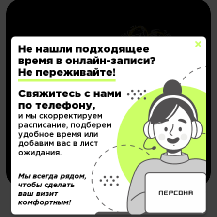
Не нашли подходящее
время в онлайн-записи?
Не переживайте!
НОВИНКА!
Персональный депозит
Свяжитесь с нами
по телефону,
с кешбэком до
20.000₽
и мы скорректируем
расписание, подберем
удобное время или
Подробнее..
добавим вас в лист
ожидания.
Купить
Мы всегда рядом,
чтобы сделать
ваш визит
комфортным!