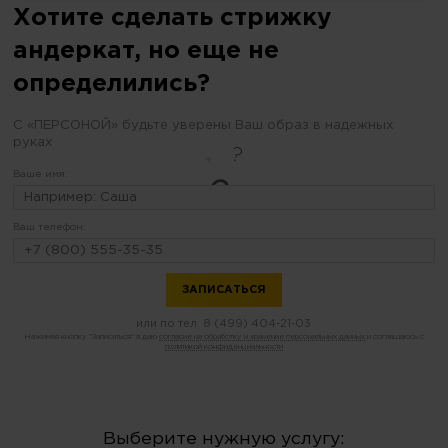
Хотите сделать стрижку
андеркат, но еще не
определились?
С «ПЕРСОНОЙ» будьте уверены Ваш образ в надежных
руках
Ваше имя:
Ваш телефон:
или по тел.
8 (499) 404-21-03
Нажимая кнопку "Записаться" я даю
согласие на обработку и хранение персональных данных
и соглашаюсь с
политикой конфиденциальности
Выберите нужную услугу: