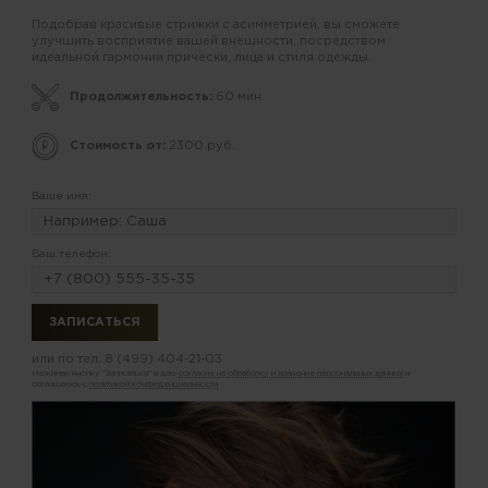
Подобрав красивые стрижки с асимметрией, вы сможете
улучшить восприятие вашей внешности, посредством
идеальной гармонии прически, лица и стиля одежды.
Продолжительность:
60 мин.
Стоимость от:
2300 руб.
Ваше имя:
Ваш телефон:
или по тел.
8 (499) 404-21-03
Нажимая кнопку "Записаться" я даю
согласие на обработку и хранение персональных данных
и
соглашаюсь с
политикой конфиденциальности