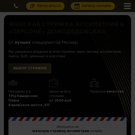
Записаться!
Запись онлайн
ЖЕНСКАЯ СТРИЖКА АССИМЕТРИЯ В
«ПЕРСОНЕ» ДОМОДЕДОВСКАЯ
от
лучших
специалистов Москвы
Мы уверенно владеем всеми стилями: каре, каскад, ассиметрия,
пикси, боб, длинные и короткие
ВЫБОР СТРИЖКИ
Находимся в
Цены на все
Гарантия
качества
ТРЦ Каширская
стрижки
Плаза
от 2300 руб.
Каширское шоссе, 61Г
Запишись на
женскую стрижку ассиметрия
онлайн