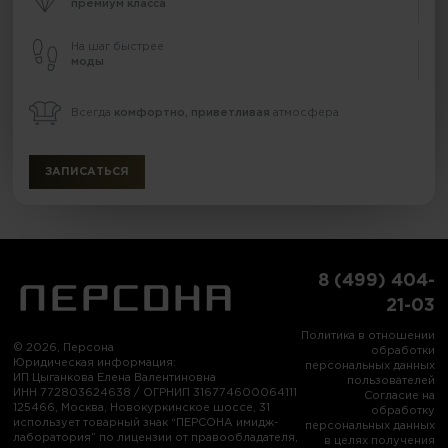
премиум класса
На шаг быстрее
моды
Всегда
комфортно, приветливая
атмосфера
ЗАПИСАТЬСЯ
8 (499) 404-
21-03
Политика в отношении
© 2026, Персона
обработки
Юридическая информация:
персональных данных
ИП Цыганкова Елена Валентиновна
пользователей
ИНН 772803624638 / ОГРНИП 316774600064111
Согласие на
125466, Москва, Новокуркинское шоссе, 31
обработку
использует товарный знак “ПЕРСОНА имидж-
персональных данных
лаборатория” по лицензии от правообладателя,
в целях получения