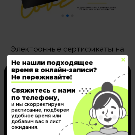
Электронные сертификаты на
депозит со скидкой
Не нашли подходящее
время в онлайн-записи?
Не переживайте!
Свяжитесь с нами
по телефону,
и мы скорректируем
расписание, подберем
НОВИНКА!
удобное время или
Персональный депозит
добавим вас в лист
ожидания.
с кешбэком до
20.000₽