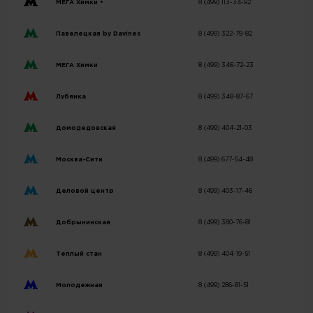
МЕГА Химки •
8 (499) 113-34-92
Павелецкая by Davines
8 (499) 322-79-82
МЕГА Химки
8 (499) 346-72-23
Лубянка
8 (499) 348-87-67
Домодедовская
8 (499) 404-21-03
Москва-Сити
8 (499) 677-54-48
Деловой центр
8 (499) 403-17-46
Добрынинская
8 (499) 380-76-81
Теплый стан
8 (499) 404-19-51
Молодежная
8 (499) 286-81-51