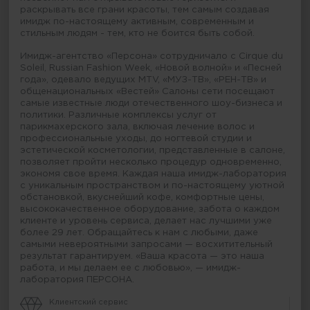
раскрывать все грани красоты, тем самым создавая
имидж по-настоящему активным, современным и
стильным людям - тем, кто не боится быть собой.
Имидж-агентство «Персона» сотрудничало с Cirque du
Soleil, Russian Fashion Week, «Новой волной» и «Песней
года», одевало ведущих MTV, «МУЗ-ТВ», «РЕН-ТВ» и
общенациональных «Вестей» Салоны сети посещают
самые известные люди отечественного шоу-бизнеса и
политики. Различные комплексы услуг от
парикмахерского зала, включая лечение волос и
профессиональные уходы, до ногтевой студии и
эстетической косметологии, представленные в салоне,
позволяет пройти несколько процедур одновременно,
экономя свое время. Каждая наша имидж-лаборатория
с уникальным пространством и по-настоящему уютной
обстановкой, вкуснейший кофе, комфортные цены,
высококачественное оборудование, забота о каждом
клиенте и уровень сервиса, делает нас лучшими уже
более 29 лет. Обращайтесь к нам с любыми, даже
самыми невероятными запросами — восхитительный
результат гарантируем. «Ваша красота — это наша
работа, и мы делаем ее с любовью», — имидж-
лаборатория ПЕРСОНА.
Клиентский сервис