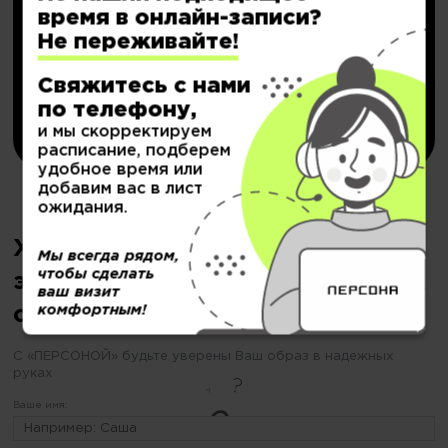
с кешбэком до
20.000₽
время в онлайн-записи?
Не переживайте!
Подробнее..
Свяжитесь с нами
по телефону,
Купить
и мы скорректируем
расписание, подберем
удобное время или
добавим вас в лист
ожидания.
Хотите сделать мужскую
Мы всегда рядом,
чтобы сделать
эпиляцию, но еще не
ваш визит
комфортным!
определились?
С «ПЕРСОНОЙ» будьте уверены Ваш образ в надежных
руках
Ваше имя: