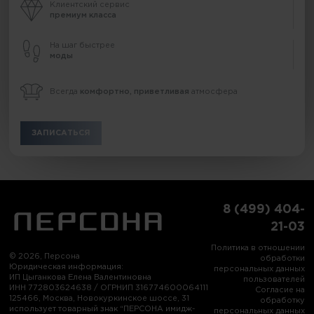
Клиентский сервис
премиум класса
На шаг быстрее
моды
Всегда
комфортно, приветливая
атмосфера
ЗАПИСАТЬСЯ
8 (499) 404-
21-03
Политика в отношении
© 2026, Персона
обработки
Юридическая информация:
персональных данных
ИП Цыганкова Елена Валентиновна
пользователей
ИНН 772803624638 / ОГРНИП 316774600064111
Согласие на
125466, Москва, Новокуркинское шоссе, 31
обработку
использует товарный знак “ПЕРСОНА имидж-
персональных данных