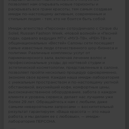
позволяет нам открывать новые горизонты и
раскрывать все грани красоты, тем самым создавая
имидж по-настоящему активным, современным и
стильным людям - тем, кто не боится быть собой.
Имидж-агентство «Персона» сотрудничало с Cirque du
Soleil, Russian Fashion Week, «Новой волной» и «Песней
года», одевало ведущих MTV, «МУЗ-ТВ», «РЕН-ТВ» и
общенациональных «Вестей» Салоны сети посещают
самые известные люди отечественного шоу-бизнеса и
политики. Различные комплексы услуг от
парикмахерского зала, включая лечение волос и
профессиональные уходы, до ногтевой студии и
эстетической косметологии, представленные в салоне,
позволяет пройти несколько процедур одновременно,
экономя свое время. Каждая наша имидж-лаборатория
с уникальным пространством и по-настоящему уютной
обстановкой, вкуснейший кофе, комфортные цены,
высококачественное оборудование, забота о каждом
клиенте и уровень сервиса, делает нас лучшими уже
более 29 лет. Обращайтесь к нам с любыми, даже
самыми невероятными запросами — восхитительный
результат гарантируем. «Ваша красота — это наша
работа, и мы делаем ее с любовью», — имидж-
лаборатория ПЕРСОНА.