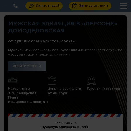
Записаться!
Запись онлайн
МУЖСКАЯ ЭПИЛЯЦИЯ В «ПЕРСОНЕ»
ДОМОДЕДОВСКАЯ
от
лучших
специалистов Москвы
Мужской маникюр и педикюр, окрашивание волос, процедуры по
уходу за лицом и телом для мужчин
ВЫБОР УСЛУГИ
Находимся в
Цены на все услуги
Гарантия
качества
ТРЦ Каширская
от 800 руб.
Плаза
Каширское шоссе, 61Г
Запишись на
мужскую эпиляцию
онлайн