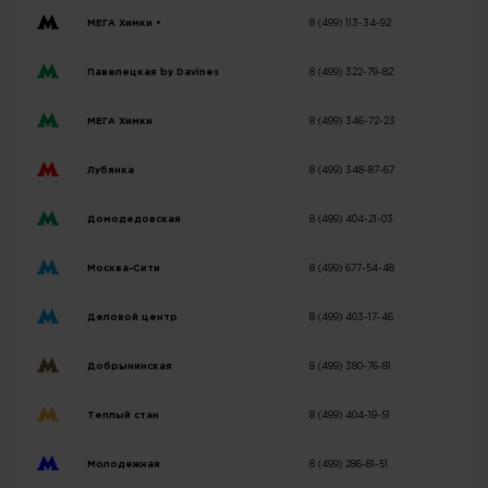
МЕГА Химки •
8 (499) 113-34-92
Павелецкая by Davines
8 (499) 322-79-82
МЕГА Химки
8 (499) 346-72-23
Лубянка
8 (499) 348-87-67
Домодедовская
8 (499) 404-21-03
Москва-Сити
8 (499) 677-54-48
Деловой центр
8 (499) 403-17-46
Добрынинская
8 (499) 380-76-81
Теплый стан
8 (499) 404-19-51
Молодежная
8 (499) 286-81-51