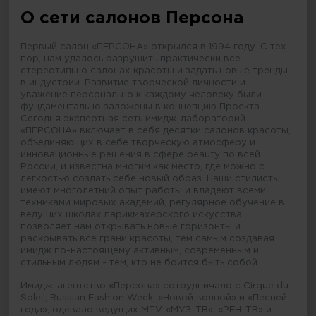
О сети салонов Персона
Первый салон «ПЕРСОНА» открылся в 1994 году. С тех
пор, нам удалось разрушить практически все
стереотипы о салонах красоты и задать новые тренды
в индустрии. Развитие творческой личности и
уважение персонально к каждому человеку были
фундаментально заложены в концепцию Проекта.
Сегодня экспертная сеть имидж-лабораторий
«ПЕРСОНА» включает в себя десятки салонов красоты,
объединяющих в себе творческую атмосферу и
инновационные решения в сфере beauty по всей
России, и известна многим как место, где можно с
легкостью создать себе новый образ. Наши стилисты
имеют многолетний опыт работы и владеют всеми
техниками мировых академий, регулярное обучение в
ведущих школах парикмахерского искусства
позволяет нам открывать новые горизонты и
раскрывать все грани красоты, тем самым создавая
имидж по-настоящему активным, современным и
стильным людям - тем, кто не боится быть собой.
Имидж-агентство «Персона» сотрудничало с Cirque du
Soleil, Russian Fashion Week, «Новой волной» и «Песней
года», одевало ведущих MTV, «МУЗ-ТВ», «РЕН-ТВ» и