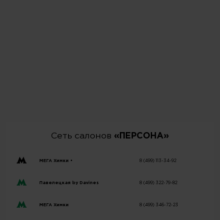
Сеть салонов
«ПЕРСОНА»
МЕГА Химки •
8 (499) 113-34-92
Павелецкая by Davines
8 (499) 322-79-82
МЕГА Химки
8 (499) 346-72-23