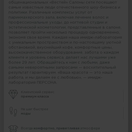
общенациональных «Вестей» Салоны сети посещают
самые известные люди отечественного шоу-бизнеса и
политики. Различные комплексы услуг от
парикмахерского зала, включая лечение волос и
профессиональные уходы, до ногтевой студии и
эстетической косметологии, представленные в салоне,
позволяет пройти несколько процедур одновременно,
экономя свое время. Каждая наша имидж-лаборатория
с уникальным пространством и по-настоящему уютной
обстановкой, вкуснейший кофе, комфортные цены,
высококачественное оборудование, забота о каждом
клиенте и уровень сервиса, делает нас лучшими уже
более 29 лет. Обращайтесь к нам с любыми, даже
самыми невероятными запросами — восхитительный
результат гарантируем. «Ваша красота — это наша
работа, и мы делаем ее с любовью», — имидж-
лаборатория ПЕРСОНА.
Клиентский сервис
премиум класса
На шаг быстрее
моды
Всегда
комфортно, приветливая
атмосфера