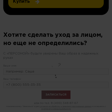
Купить
Хотите сделать уход за лицом,
но еще не определились?
С «ПЕРСОНОЙ» будьте уверены Ваш образ в надежных
руках
Ваше имя:
Ваш телефон:
или по тел.
8 (499) 348-87-67
Нажимая кнопку "Записаться" я даю
согласие на обработку и хранение персональных данных
и соглашаюсь с
политикой конфиденциальности