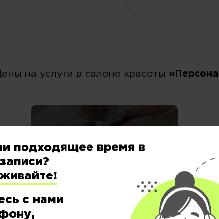
Цены на услуги в салоне красоты
«Персона
ОКРАШИВАНИЕ &
ли подходящее время в
СТРУКТУРА
записи?
еживайте!
есь с нами
фону,