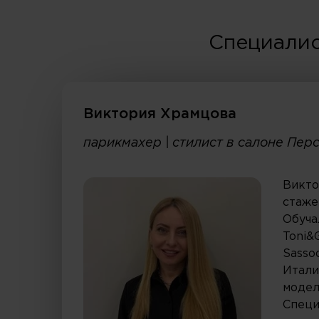
Специалис
Виктория Храмцова
парикмахер | стилист в салоне Пер
Викто
стаже
Обуча
Toni&G
Sasso
Итали
модел
Специ