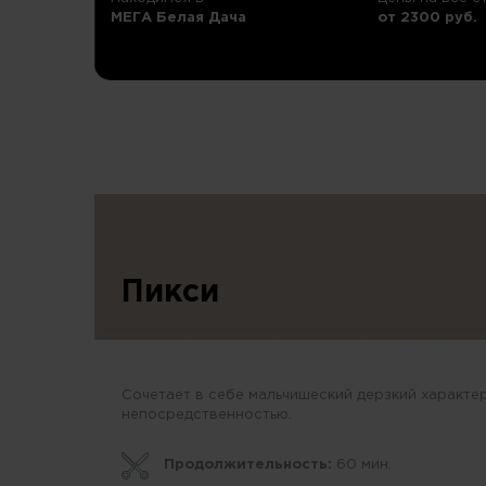
МЕГА Белая Дача
от 2300 руб.
Пикси
Сочетает в себе мальчишеский дерзкий характе
непосредственностью.
Продолжительность:
60 мин.