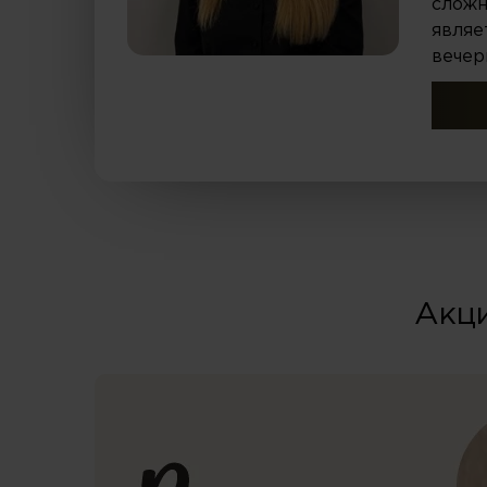
сложн
являе
вечер
Акци