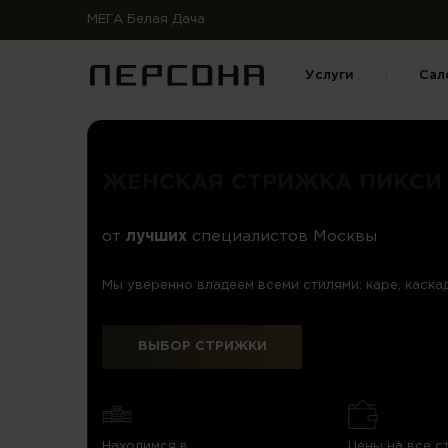
МЕГА Белая Дача
Услуги
Сал
ЖЕНСКАЯ СТРИЖКА ПИКСИ 
от
лучших
специалистов Москвы
Мы уверенно владеем всеми стилями: каре, каскад
ВЫБОР СТРИЖКИ
Находимся в
Цены на все с