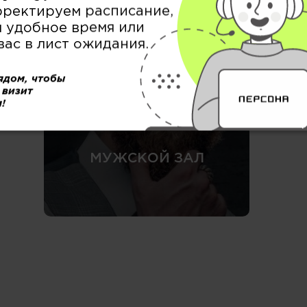
рректируем расписание,
БРОВИ / РЕСНИЦЫ &
 удобное время или
ВИЗАЖ
вас в лист ожидания.
ядом, чтобы
 визит
!
МУЖСКОЙ ЗАЛ