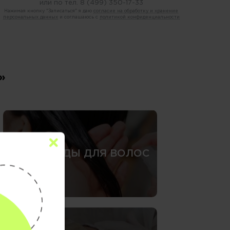
или по тел.
8 (499) 350-17-33
Нажимая кнопку "Записаться" я даю
согласие на обработку и хранение
персональных данных
и соглашаюсь с
политикой конфиденциальности
»
СПА-УХОДЫ ДЛЯ ВОЛОС