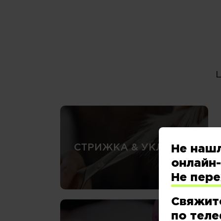
СТРИЖКА & УКЛАДКА
Не наш
онлайн-
Не пер
Свяжит
по теле