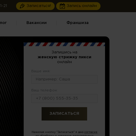
1-21
Записаться!
Запись онлайн
лог
Вакансии
Франшиза
Запишись на
женскую стрижку пикси
онлайн
Ваше имя:
Ваш телефон:
или по тел.
8 (499) 350-17-33
Нажимая кнопку "Записаться" я даю
согласие
на обработку и хранение персональных