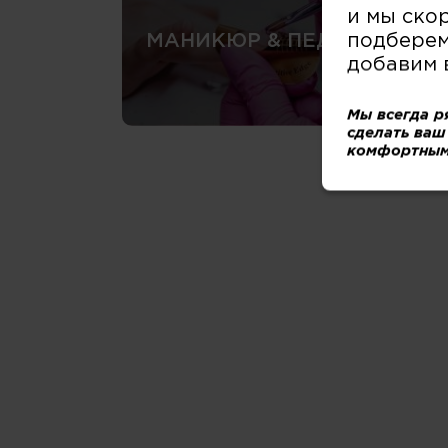
и мы ско
подберем
МАНИКЮР & ПЕДИКЮР
добавим 
Мы всегда р
сделать ваш
комфортным