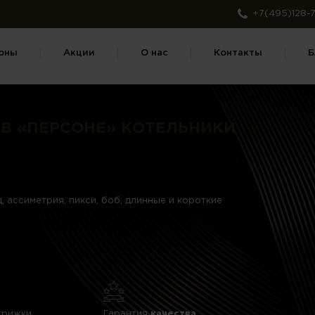
+7(495)128-7
оны
Акции
О нас
Контакты
Б
В «ПЕРСОНЕ» КОТЕЛЬНИКИ
, ассиметрия, пикси, боб, длинные и короткие
трижки
Гарантия
качества