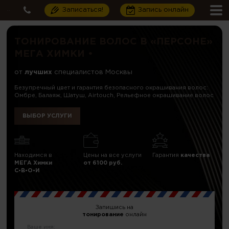
Записаться!
Запись онлайн
ТОНИРОВАНИЕ ВОЛОС В «ПЕРСОНЕ»
МЕГА ХИМКИ •
от
лучших
специалистов Москвы
Безупречный цвет и гарантия безопасного окрашивания волос:
Омбре, Балаяж, Шатуш, Airtouch, Рельефное окрашивание волос
ВЫБОР УСЛУГИ
Находимся в
Цены на все услуги
Гарантия
качества
МЕГА Химки
от 6100 руб.
C•В•О•И
Запишись на
тонирование
онлайн
Ваше имя: