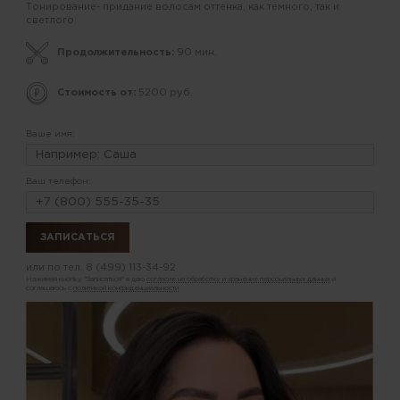
Тонирование- придание волосам оттенка, как темного, так и
светлого.
Продолжительность:
90 мин.
Стоимость от:
5200 руб.
Ваше имя:
Ваш телефон:
или по тел.
8 (499) 113-34-92
Нажимая кнопку "Записаться" я даю
согласие на обработку и хранение персональных данных
и
соглашаюсь с
политикой конфиденциальности