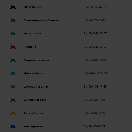
МЕГА Химки •
8 (499) 113-34-92
Павелецкая by Davines
8 (499) 322-79-82
МЕГА Химки
8 (499) 346-72-23
Лубянка
8 (499) 348-87-67
Домодедовская
8 (499) 404-21-03
Москва-Сити
8 (499) 677-54-48
Деловой центр
8 (499) 403-17-46
Добрынинская
8 (499) 380-76-81
Теплый стан
8 (499) 404-19-51
Молодежная
8 (499) 286-81-51