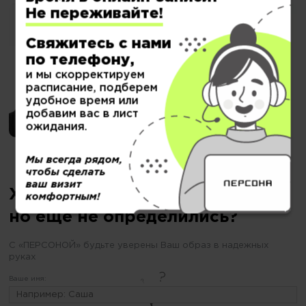
Не переживайте!
Свяжитесь с нами
по телефону,
и мы скорректируем
расписание, подберем
удобное время или
добавим вас в лист
ожидания.
Мы всегда рядом,
чтобы сделать
ваш визит
Хотите сделать тонирование,
комфортным!
но еще не определились?
С «ПЕРСОНОЙ» будьте уверены Ваш образ в надежных
руках
Ваше имя: