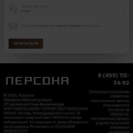
На шаг быстрее
моды
Всегда
комфортно, приветливая
атмосфера
ЗАПИСАТЬСЯ
8 (499) 113-
34-92
Политика в отношении
© 2026, Персона
обработки
Юридическая информация:
персональных данных
ИП Цыганкова Елена Валентиновна
пользователей
ИНН 772803624638 / ОГРНИП 316774600064111
Согласие на
125466, Москва, Новокуркинское шоссе, 31
обработку
использует товарный знак “ПЕРСОНА имидж-
персональных данных
лаборатория” по лицензии от правообладателя,
в целях получения
регистрация в Роспатенте от 30.09.2016
рекламных
№РД0207279
сообщений