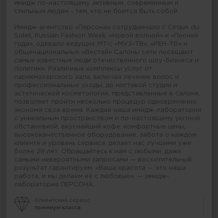
имидж по-настоящему активным, современным и
стильным людям - тем, кто не боится быть собой.
Имидж-агентство «Персона» сотрудничало с Cirque du
Soleil, Russian Fashion Week, «Новой волной» и «Песней
года», одевало ведущих MTV, «МУЗ-ТВ», «РЕН-ТВ» и
общенациональных «Вестей» Салоны сети посещают
самые известные люди отечественного шоу-бизнеса и
политики. Различные комплексы услуг от
парикмахерского зала, включая лечение волос и
профессиональные уходы, до ногтевой студии и
эстетической косметологии, представленные в салоне,
позволяет пройти несколько процедур одновременно,
экономя свое время. Каждая наша имидж-лаборатория
с уникальным пространством и по-настоящему уютной
обстановкой, вкуснейший кофе, комфортные цены,
высококачественное оборудование, забота о каждом
клиенте и уровень сервиса, делает нас лучшими уже
более 29 лет. Обращайтесь к нам с любыми, даже
самыми невероятными запросами — восхитительный
результат гарантируем. «Ваша красота — это наша
работа, и мы делаем ее с любовью», — имидж-
лаборатория ПЕРСОНА.
Клиентский сервис
премиум класса