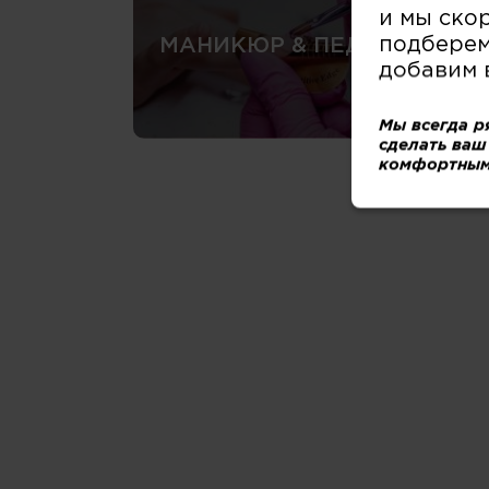
и мы ско
подберем
МАНИКЮР & ПЕДИКЮР
добавим 
Мы всегда р
сделать ваш
комфортным