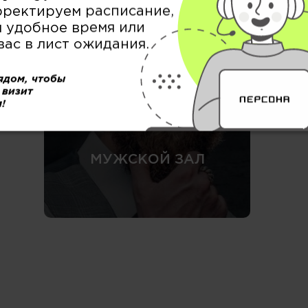
рректируем расписание,
БРОВИ / РЕСНИЦЫ &
 удобное время или
ВИЗАЖ
вас в лист ожидания.
ядом, чтобы
 визит
!
МУЖСКОЙ ЗАЛ