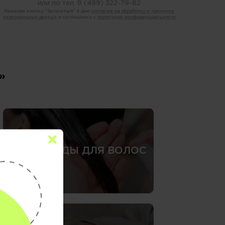
или по тел.
8 (499) 322-79-82
Нажимая кнопку "Записаться" я даю
согласие на обработку и хранение
персональных данных
и соглашаюсь с
политикой конфиденциальности
»
СПА-УХОДЫ ДЛЯ ВОЛОС