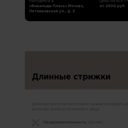
Находимся в
Цены на все с
«Вивальди Плаза» Москва,
от 2300 руб.
Летниковская ул., д. 2
Длинные стрижки
Длинным волосам регулярно нужно придавать фо
волосам требуется намного чаще.
Продолжительность:
60 мин.