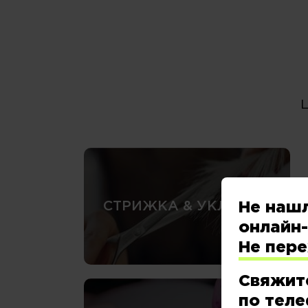
Не наш
СТРИЖКА & УКЛАДКА
онлайн-
Не пер
Свяжит
по теле