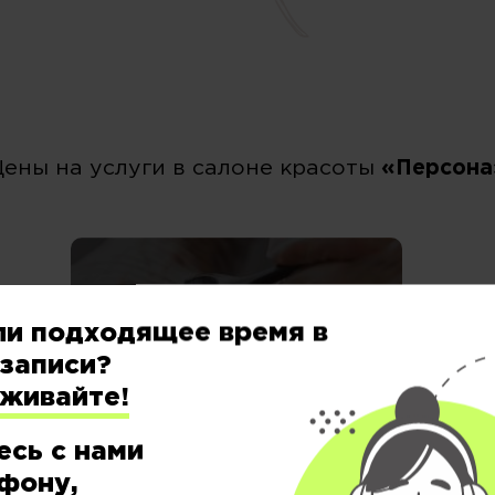
Цены на услуги в салоне красоты
«Персона
ОКРАШИВАНИЕ &
ли подходящее время в
СТРУКТУРА
записи?
еживайте!
есь с нами
фону,