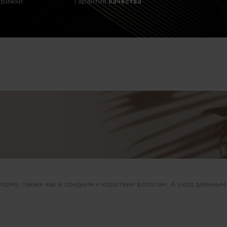
трижки
Гарантия
качества
рму, также как и средним и коротким волосам. А уход длинным