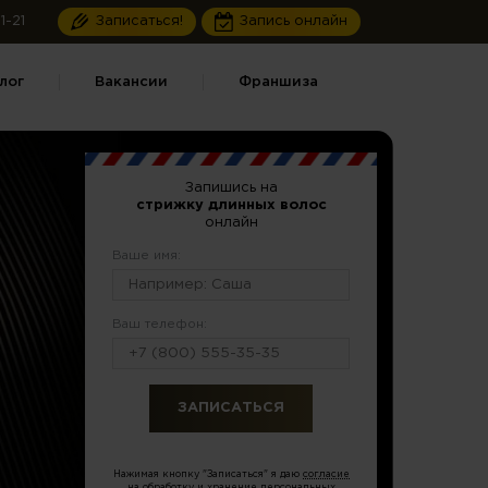
1-21
Записаться!
Запись онлайн
лог
Вакансии
Франшиза
Запишись на
стрижку длинных волос
онлайн
Ваше имя:
Ваш телефон:
или по тел.
8 (499) 322-79-82
Нажимая кнопку "Записаться" я даю
согласие
на обработку и хранение персональных