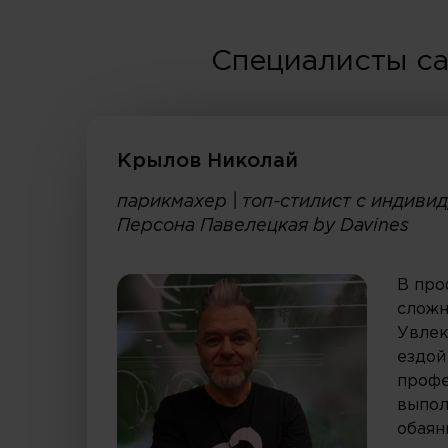
Специалисты са
Крылов Николай
парикмахер | топ-стилист с индиви
Персона Павелецкая by Davines
В про
сложн
Увлек
ездой
профе
выпол
обаян