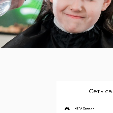
Сеть с
МЕГА Химки •