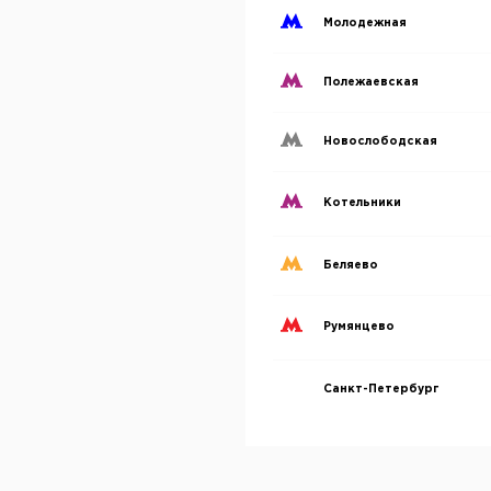
Молодежная
Полежаевская
Новослободская
Котельники
Беляево
Румянцево
Санкт-Петербург