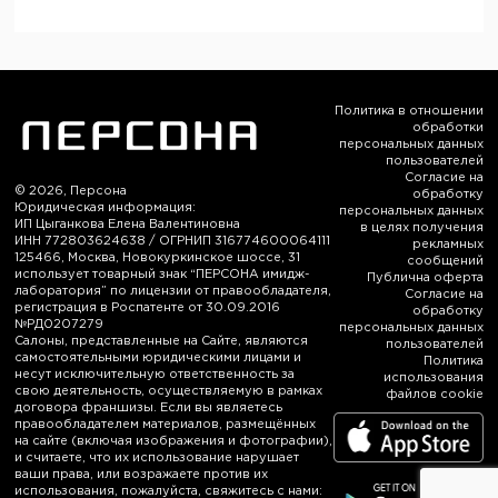
Политика в отношении
обработки
персональных данных
пользователей
Согласие на
© 2026, Персона
обработку
Юридическая информация:
персональных данных
ИП Цыганкова Елена Валентиновна
в целях получения
ИНН 772803624638 / ОГРНИП 316774600064111
рекламных
125466, Москва, Новокуркинское шоссе, 31
сообщений
использует товарный знак “ПЕРСОНА имидж-
Публична оферта
лаборатория” по лицензии от правообладателя,
Согласие на
регистрация в Роспатенте от 30.09.2016
обработку
№РД0207279
персональных данных
Салоны, представленные на Сайте, являются
пользователей
самостоятельными юридическими лицами и
Политика
несут исключительную ответственность за
использования
свою деятельность, осуществляемую в рамках
файлов cookie
договора франшизы. Если вы являетесь
правообладателем материалов, размещённых
на сайте (включая изображения и фотографии),
и считаете, что их использование нарушает
ваши права, или возражаете против их
использования, пожалуйста, свяжитесь с нами: