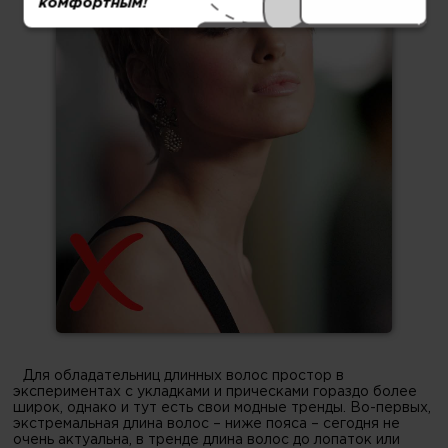
комфортным!
Для обладательниц длинных волос простор в
экспериментах с укладками и прическами гораздо более
широк, однако и тут есть свои модные тренды. Во-первых,
экстремальная длина волос – ниже пояса – сегодня не
очень актуальна, в тренде длина волос до лопаток или