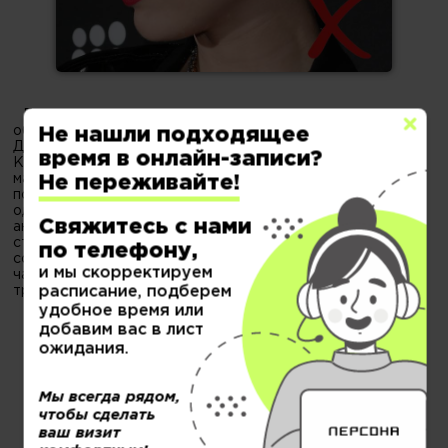
Еще несколько лет назад однозначным трендом для
обладательниц коротких волос была стрижка гаврош.
Не нашли подходящее
Девушки, вдохновлявшиеся выбором звезды «Пиратов
время в онлайн-записи?
Карибского моря» Киры Найтли, очень часто просили
мастеров повторить прическу актрисы. Но за бешеной
Не переживайте!
популярностью неизбежно приходит усталость от
однообразия, и сегодня такая прическа уже однозначный
Свяжитесь с нами
антитренд. Альтернатива среди модных трендов –
стрижка пикси, которая также выглядит дерзко и
по телефону,
современно, особенно если имеет удлинение в верхней
и мы скорректируем
части, позволяющее по-разному укладывать эту
расписание, подберем
трендовую прическу.
удобное время или
добавим вас в лист
ожидания.
Мы всегда рядом,
чтобы сделать
ваш визит