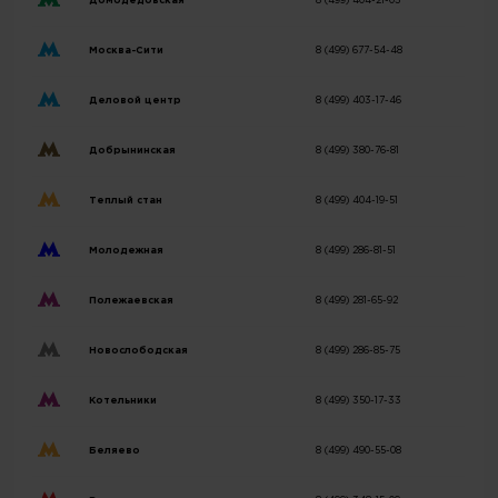
Домодедовская
8 (499) 404-21-03
Москва-Сити
8 (499) 677-54-48
Деловой центр
8 (499) 403-17-46
Добрынинская
8 (499) 380-76-81
Теплый стан
8 (499) 404-19-51
Молодежная
8 (499) 286-81-51
Полежаевская
8 (499) 281-65-92
Новослободская
8 (499) 286-85-75
Котельники
8 (499) 350-17-33
Беляево
8 (499) 490-55-08