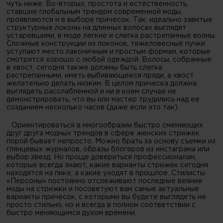
чуть ниже. Во-вторых, простота и естественность,
ставшие глобальным трендом современной моды,
проявляются и в выборе причесок. Так, идеально завитые
структурные локоны на длинных волосах выглядят
устаревшими, в моде легкие и слегка растрепанные волны.
Сложные конструкции из локонов, тяжеловесные пучки
уступают место лаконичным и простым формам, которые
смотрятся хорошо с любой одеждой. Волосы, собранные
в хвост, сегодня также должны быть слегка
растрепанными, иметь выбивающееся пряди, а хвост
желательно делать низким. В целом прическа должна
выглядеть расслабленной и ни в коем случае не
демонстрировать, что вы или мастер трудились над ее
созданием несколько часов (даже если это так).
Ориентироваться в многообразии быстро сменяющих
друг друга модных трендов в сфере женских стрижек
порой бывает непросто. Можно брать за основу съемки из
глянцевых журналов, образы блогеров из инстаграма или
выбор звезд. Но проще довериться профессионалам,
которые всегда знают, какие варианты стрижек сегодня
находятся на пике, а какие уходят в прошлое. Стилисты
«Персоны» постоянно отслеживают последние веяния
моды на стрижки и посоветуют вам самые актуальные
варианты причесок, с которыми вы будете выглядеть не
просто стильно, но и всегда в полном соответствии с
быстро меняющимся духом времени.