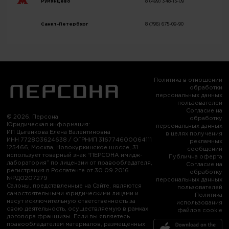
Румянцево
8 (499) 348-15-09
Санкт-Петербург
8 (796) 675-09-90
Политика в отношении
обработки
персональных данных
пользователей
Согласие на
© 2026, Персона
обработку
Юридическая информация:
персональных данных
ИП Цыганкова Елена Валентиновна
в целях получения
ИНН 772803624638 / ОГРНИП 316774600064111
рекламных
125466, Москва, Новокуркинское шоссе, 31
сообщений
использует товарный знак “ПЕРСОНА имидж-
Публична оферта
лаборатория” по лицензии от правообладателя,
Согласие на
регистрация в Роспатенте от 30.09.2016
обработку
№РД0207279
персональных данных
Салоны, представленные на Сайте, являются
пользователей
самостоятельными юридическими лицами и
Политика
несут исключительную ответственность за
использования
свою деятельность, осуществляемую в рамках
файлов cookie
договора франшизы. Если вы являетесь
правообладателем материалов, размещённых