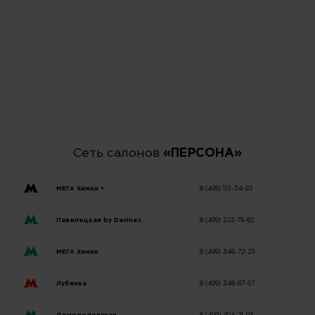
Сеть салонов
«ПЕРСОНА»
МЕГА Химки •
8 (499) 113-34-92
Павелецкая by Davines
8 (499) 322-79-82
МЕГА Химки
8 (499) 346-72-23
Лубянка
8 (499) 348-87-67