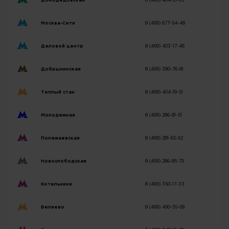
Домодедовская
8 (499) 404-21-03
Москва-Сити
8 (499) 677-54-48
Деловой центр
8 (499) 403-17-46
Добрынинская
8 (499) 380-76-81
Теплый стан
8 (499) 404-19-51
Молодежная
8 (499) 286-81-51
Полежаевская
8 (499) 281-65-92
Новослободская
8 (499) 286-85-75
Котельники
8 (499) 350-17-33
Беляево
8 (499) 490-55-08