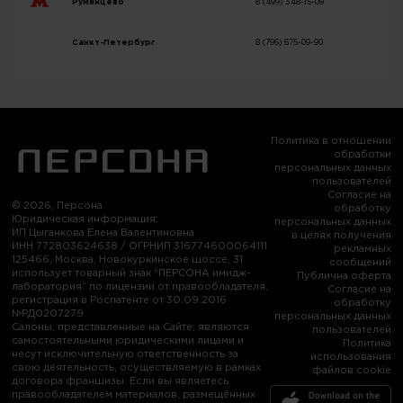
Румянцево
8 (499) 348-15-09
Санкт-Петербург
8 (796) 675-09-90
Политика в отношении
обработки
персональных данных
пользователей
Согласие на
© 2026, Персона
обработку
Юридическая информация:
персональных данных
ИП Цыганкова Елена Валентиновна
в целях получения
ИНН 772803624638 / ОГРНИП 316774600064111
рекламных
125466, Москва, Новокуркинское шоссе, 31
сообщений
использует товарный знак “ПЕРСОНА имидж-
Публична оферта
лаборатория” по лицензии от правообладателя,
Согласие на
регистрация в Роспатенте от 30.09.2016
обработку
№РД0207279
персональных данных
Салоны, представленные на Сайте, являются
пользователей
самостоятельными юридическими лицами и
Политика
несут исключительную ответственность за
использования
свою деятельность, осуществляемую в рамках
файлов cookie
договора франшизы. Если вы являетесь
правообладателем материалов, размещённых