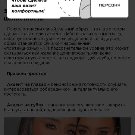
чтобы сделать
ваш визит
5. Акцент на одном: правило
комфортным!
целостности
Психологически самый сильный образ – тот, в котором
сделан только один акцент. Либо выразительные глаза,
либо чувственные губы. Если выделено и то, и другое,
образ становится слишком насыщенным,
«претенциозным». На подсознательном уровне это может
считываться как желание доминировать или даже
некоторая вульгарность, что подходит для клуба, но редко
для первого свидания.
Правило простое:
Акцент на глазах
– демонстрация готовности слушать,
интересоваться собеседником, интеллектуально его
постигать.
Акцент на губах
– сигнал к диалогу, желание говорить,
быть услышанной, подчеркивание чувственности.