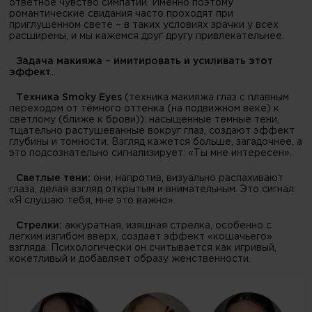
ответное чувство симпатии. Именно поэтому
романтические свидания часто проходят при
приглушенном свете – в таких условиях зрачки у всех
расширены, и мы кажемся друг другу привлекательнее.
Задача макияжа – имитировать и усиливать этот
эффект.
Техника Smoky Eyes
(техника макияжа глаз с плавным
переходом от тёмного оттенка (на подвижном веке) к
светлому (ближе к брови)): насыщенные темные тени,
тщательно растушеванные вокруг глаз, создают эффект
глубины и томности. Взгляд кажется больше, загадочнее, а
это подсознательно сигнализирует: «Ты мне интересен».
Светлые тени:
они, напротив, визуально распахивают
глаза, делая взгляд открытым и внимательным. Это сигнал:
«Я слушаю тебя, мне это важно».
Стрелки:
аккуратная, изящная стрелка, особенно с
легким изгибом вверх, создает эффект «кошачьего»
взгляда. Психологически он считывается как игривый,
кокетливый и добавляет образу женственности.