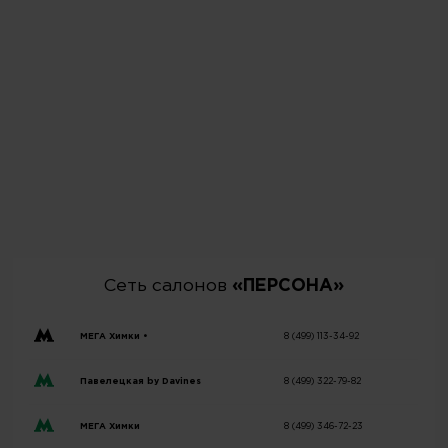
Сеть салонов
«ПЕРСОНА»
МЕГА Химки •
8 (499) 113-34-92
Павелецкая by Davines
8 (499) 322-79-82
МЕГА Химки
8 (499) 346-72-23