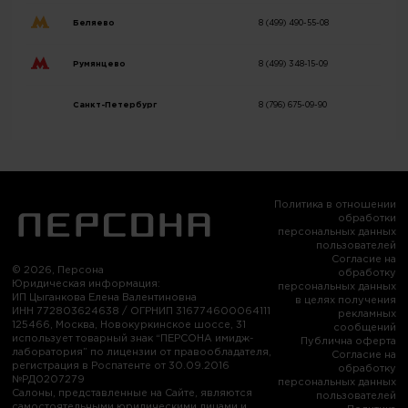
Беляево
8 (499) 490-55-08
Румянцево
8 (499) 348-15-09
Санкт-Петербург
8 (796) 675-09-90
Политика в отношении
обработки
персональных данных
пользователей
Согласие на
© 2026, Персона
обработку
Юридическая информация:
персональных данных
ИП Цыганкова Елена Валентиновна
в целях получения
ИНН 772803624638 / ОГРНИП 316774600064111
рекламных
125466, Москва, Новокуркинское шоссе, 31
сообщений
использует товарный знак “ПЕРСОНА имидж-
Публична оферта
лаборатория” по лицензии от правообладателя,
Согласие на
регистрация в Роспатенте от 30.09.2016
обработку
№РД0207279
персональных данных
Салоны, представленные на Сайте, являются
пользователей
самостоятельными юридическими лицами и