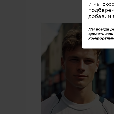
и мы ско
подберем
добавим 
Мы всегда р
сделать ваш
комфортным