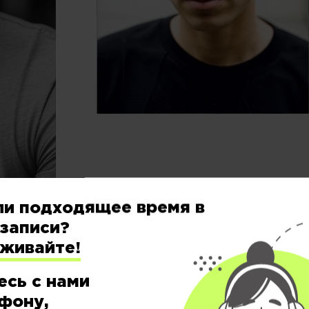
ли подходящее время в
записи?
а для мужчин, которые хотят придать объем и живос
еживайте!
ий городской стиль или небрежный университетский 
есь с нами
фону,