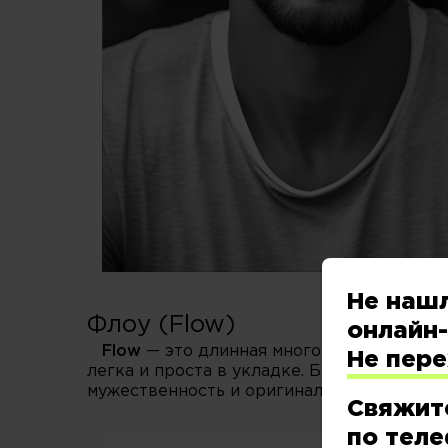
Не наш
Флоу (Flow)
онлайн-
Flow
— это длинная многослойная стрижк
Не пер
легка и проста в укладке. Будь то дерзк
мужественность и оригинальность.
Свяжит
по теле