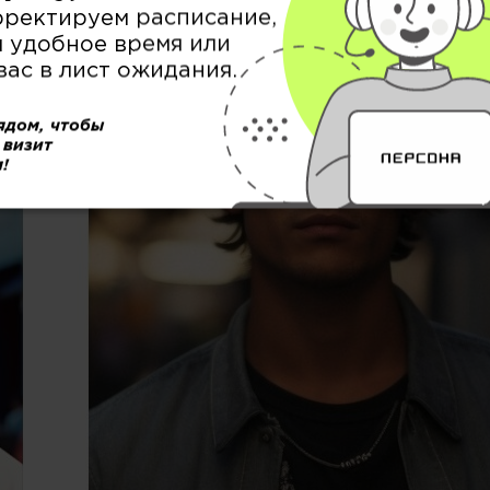
рректируем расписание,
 удобное время или
вас в лист ожидания.
ядом, чтобы
 визит
!