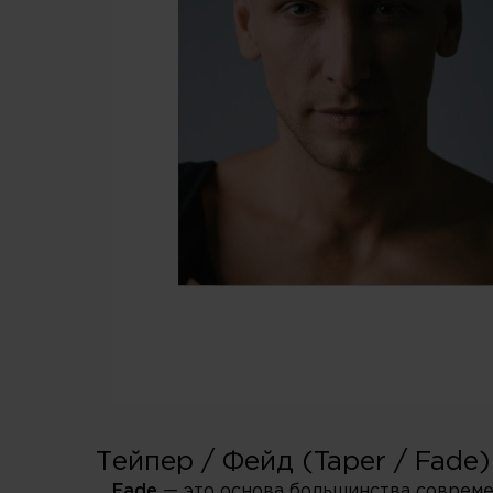
Тейпер / Фейд (Taper / Fade)
Fade
— это основа большинства совреме