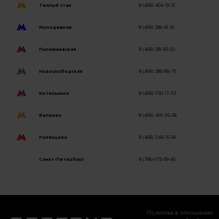
Теплый стан
8 (499) 404-19-51
Молодежная
8 (499) 286-81-51
Полежаевская
8 (499) 281-65-92
Новослободская
8 (499) 286-85-75
Котельники
8 (499) 350-17-33
Беляево
8 (499) 490-55-08
Румянцево
8 (499) 348-15-09
Санкт-Петербург
8 (796) 675-09-90
Политика в отношении