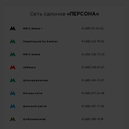
Сеть салонов
«ПЕРСОНА»
МЕГА Химки •
8 (499) 113-34-92
Павелецкая by Davines
8 (499) 322-79-82
МЕГА Химки
8 (499) 346-72-23
Лубянка
8 (499) 348-87-67
Домодедовская
8 (499) 404-21-03
Москва-Сити
8 (499) 677-54-48
Деловой центр
8 (499) 403-17-46
Добрынинская
8 (499) 380-76-81