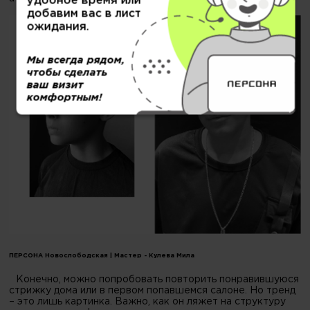
удобное время или
добавим вас в лист
ожидания.
Мы всегда рядом,
чтобы сделать
ваш визит
комфортным!
ПЕРСОНА Новослободская | Мастер - Кулева Мила
Конечно, можно попробовать повторить понравившуюся
стрижку дома или в первом попавшемся салоне. Но тренд
– это лишь картинка. Важно, как он ляжет на структуру