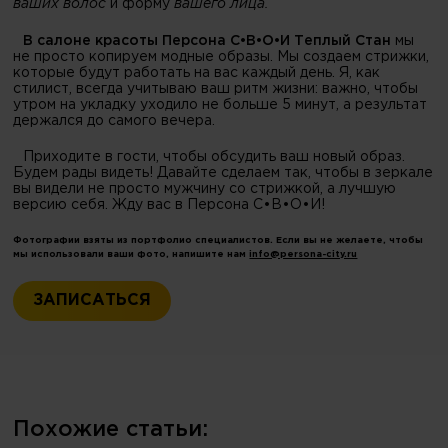
ваших волос
и форму
вашего лица.
В салоне красоты Персона С•В•О•И Теплый Стан
мы
не просто копируем модные образы. Мы создаем стрижки,
которые будут работать на вас каждый день. Я, как
стилист, всегда учитываю ваш ритм жизни: важно, чтобы
утром на укладку уходило не больше 5 минут, а результат
держался до самого вечера.
Приходите в гости, чтобы обсудить ваш новый образ.
Будем рады видеть! Давайте сделаем так, чтобы в зеркале
вы видели не просто мужчину со стрижкой, а лучшую
версию себя. Жду вас в Персона С•В•О•И!
Фотографии взяты из портфолио специалистов. Если вы не желаете, чтобы
мы использовали ваши фото, напишите нам
info@persona-city.ru
ЗАПИСАТЬСЯ
Похожие статьи: