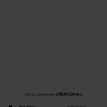
Сеть салонов
«ПЕРСОНА»
МЕГА Химки •
8 (499) 113-34-92