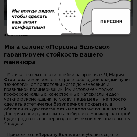
Мы всегда рядом,
чтобы сделать
ваш визит
комфортным!
Фото -
freepik
Мы в салоне «Персона Беляево»
гарантируем стойкость вашего
маникюра
Мы исключаем все эти ошибки на практике. Я,
Мария
Строгова
, и мои коллеги строго соблюдаем каждый пункт
технологии: от подготовки ногтя до нанесения и
правильной полимеризации. Мы используем только
профессиональные, качественные материалы и даем
четкие рекомендации по уходу.
Наша цель – не просто
сделать эстетически безупречное покрытие, а
обеспечить долговечность и здоровье ваших ногтей.
Доверяя свои ручки нам, вы выбираете маникюр, который
будет радовать вас первозданным видом действительно 3-
4 недели.
Приходите в
«Персону Беляево»
и убедитесь, что