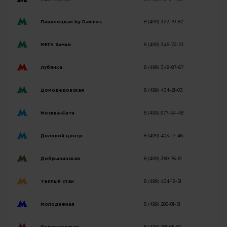
Павелецкая by Davines
8 (499) 322-79-82
МЕГА Химки
8 (499) 346-72-23
Лубянка
8 (499) 348-87-67
Домодедовская
8 (499) 404-21-03
Москва-Сити
8 (499) 677-54-48
Деловой центр
8 (499) 403-17-46
Добрынинская
8 (499) 380-76-81
Теплый стан
8 (499) 404-19-51
Молодежная
8 (499) 286-81-51