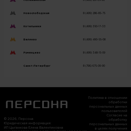
Полежаевская
8 (499) 281-65-92
Новослободская
8 (499) 286-85-75
Котельники
8 (499) 350-17-33
Беляево
8 (499) 490-55-08
Румянцево
8 (499) 348-15-09
Санкт-Петербург
8 (796) 675-09-90
Политика в отношении
обработки
персональных данных
пользователей
Согласие на
© 2026, Персона
обработку
Юридическая информация:
персональных данных
ИП Цыганкова Елена Валентиновна
в целях получения