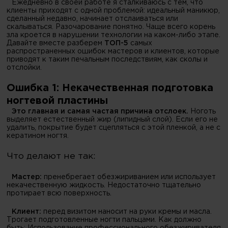
Ежедневно в своей работе я сталкиваюсь с тем, что
клиенты приходят с одной проблемой: идеальный маникюр,
сделанный недавно, начинает отслаиваться или
скалываться. Разочарование понятно. Чаще всего корень
зла кроется в нарушении технологии на каком-либо этапе.
Давайте вместе разберем
ТОП-5
самых
распространенных ошибок мастеров и клиентов, которые
приводят к таким печальным последствиям, как сколы и
отслойки.
Ошибка 1: Некачественная подготовка
ногтевой пластины
Это главная и самая частая причина отслоек.
Ноготь
выделяет естественный жир (липидный слой). Если его не
удалить, покрытие будет сцепляться с этой пленкой, а не с
кератином ногтя.
Что делают не так:
Мастер:
пренебрегает обезжириванием или использует
некачественную жидкость. Недостаточно тщательно
протирает всю поверхность.
Клиент:
перед визитом наносит на руки кремы и масла.
Трогает подготовленные ногти пальцами. Как должно