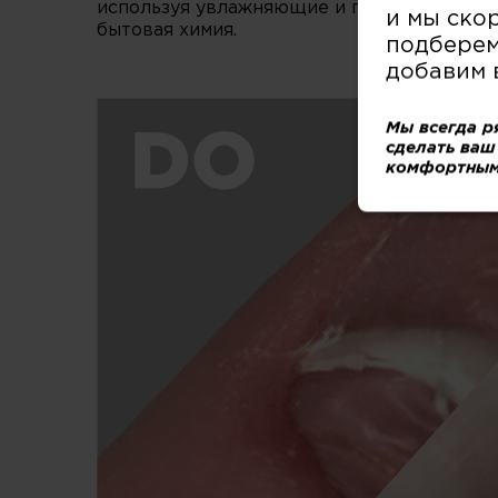
используя увлажняющие и питательные сре
и мы ско
бытовая химия.
подберем
добавим 
Мы всегда р
сделать ваш
комфортным