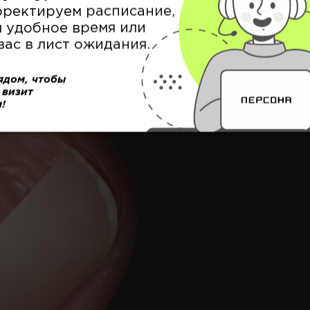
дства, а также защищать их от воздействия агресс
рректируем расписание,
 удобное время или
вас в лист ожидания.
ядом, чтобы
 визит
!