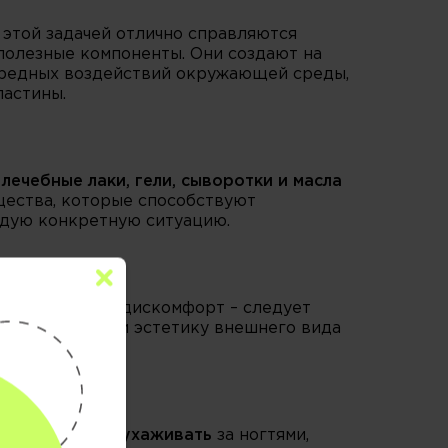
 этой задачей отлично справляются
полезные компоненты. Они создают на
 вредных воздействий окружающей среды,
ластины.
ь
лечебные лаки, гели, сыворотки и масла
щества, которые способствуют
ждую конкретную ситуацию.
яет физический дискомфорт – следует
ь целостность и эстетику внешнего вида
о продолжать ухаживать
за ногтями,