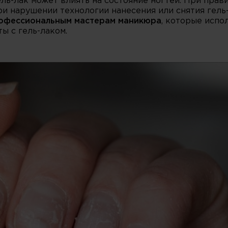
ль-лак может влиять на состояние ногтей. При прав
ри нарушении технологии нанесения или снятия гель
рофессиональным мастерам маникюра
, которые испо
ы с гель-лаком.