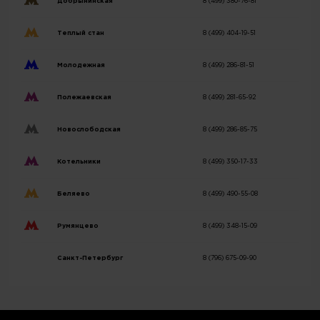
Добрынинская
8 (499) 380-76-81
Теплый стан
8 (499) 404-19-51
Молодежная
8 (499) 286-81-51
Полежаевская
8 (499) 281-65-92
Новослободская
8 (499) 286-85-75
Котельники
8 (499) 350-17-33
Беляево
8 (499) 490-55-08
Румянцево
8 (499) 348-15-09
Санкт-Петербург
8 (796) 675-09-90