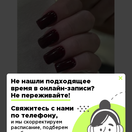
Не нашли подходящее
время в онлайн-записи?
Денежный маникюр на октябрь 2025: Магия
глубокого бордового для привлечения
Не переживайте!
успеха
08.10.2025 г.
Свяжитесь с нами
по телефону,
и мы скорректируем
расписание, подберем