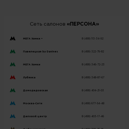
Сеть салонов
«ПЕРСОНА»
МЕГА Химки •
8 (499) 113-34-92
Павелецкая by Davines
8 (499) 322-79-82
МЕГА Химки
8 (499) 346-72-23
Лубянка
8 (499) 348-87-67
Домодедовская
8 (499) 404-21-03
Москва-Сити
8 (499) 677-54-48
Деловой центр
8 (499) 403-17-46