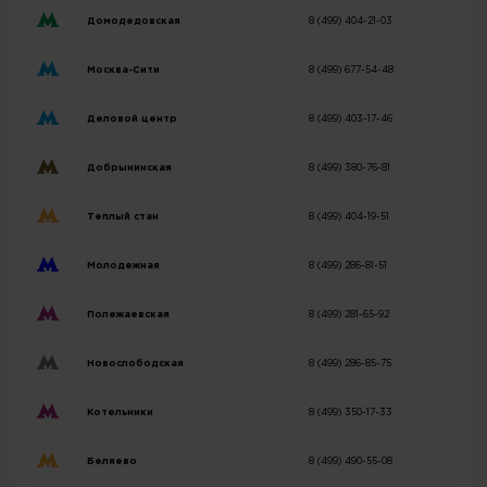
Домодедовская
8 (499) 404-21-03
Москва-Сити
8 (499) 677-54-48
Деловой центр
8 (499) 403-17-46
Добрынинская
8 (499) 380-76-81
Теплый стан
8 (499) 404-19-51
Молодежная
8 (499) 286-81-51
Полежаевская
8 (499) 281-65-92
Новослободская
8 (499) 286-85-75
Котельники
8 (499) 350-17-33
Беляево
8 (499) 490-55-08