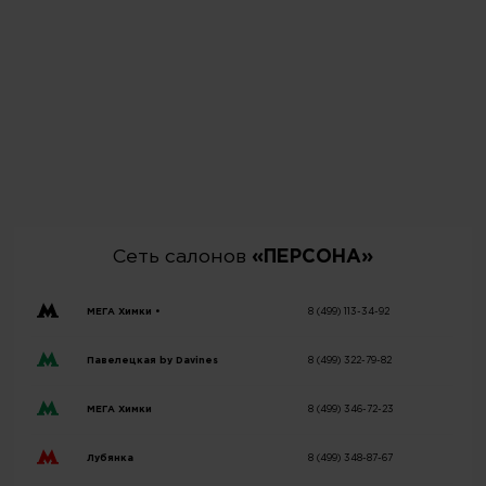
Сеть салонов
«ПЕРСОНА»
МЕГА Химки •
8 (499) 113-34-92
Павелецкая by Davines
8 (499) 322-79-82
МЕГА Химки
8 (499) 346-72-23
Лубянка
8 (499) 348-87-67