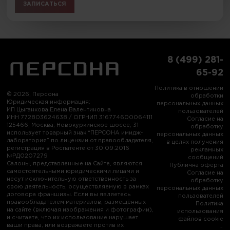
ЗАПИСАТЬСЯ
8 (499) 281-
65-92
Политика в отношении
© 2026, Персона
обработки
Юридическая информация:
персональных данных
ИП Цыганкова Елена Валентиновна
пользователей
ИНН 772803624638 / ОГРНИП 316774600064111
Согласие на
125466, Москва, Новокуркинское шоссе, 31
обработку
использует товарный знак “ПЕРСОНА имидж-
персональных данных
лаборатория” по лицензии от правообладателя,
в целях получения
регистрация в Роспатенте от 30.09.2016
рекламных
№РД0207279
сообщений
Салоны, представленные на Сайте, являются
Публична оферта
самостоятельными юридическими лицами и
Согласие на
несут исключительную ответственность за
обработку
свою деятельность, осуществляемую в рамках
персональных данных
договора франшизы. Если вы являетесь
пользователей
правообладателем материалов, размещённых
Политика
на сайте (включая изображения и фотографии),
использования
и считаете, что их использование нарушает
файлов cookie
ваши права, или возражаете против их