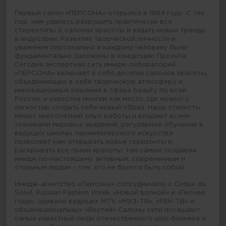
Первый салон «ПЕРСОНА» открылся в 1994 году. С тех
пор, нам удалось разрушить практически все
стереотипы о салонах красоты и задать новые тренды
в индустрии. Развитие творческой личности и
уважение персонально к каждому человеку были
фундаментально заложены в концепцию Проекта.
Сегодня экспертная сеть имидж-лабораторий
«ПЕРСОНА» включает в себя десятки салонов красоты,
объединяющих в себе творческую атмосферу и
инновационные решения в сфере beauty по всей
России, и известна многим как место, где можно с
легкостью создать себе новый образ. Наши стилисты
имеют многолетний опыт работы и владеют всеми
техниками мировых академий, регулярное обучение в
ведущих школах парикмахерского искусства
позволяет нам открывать новые горизонты и
раскрывать все грани красоты, тем самым создавая
имидж по-настоящему активным, современным и
стильным людям - тем, кто не боится быть собой.
Имидж-агентство «Персона» сотрудничало с Cirque du
Soleil, Russian Fashion Week, «Новой волной» и «Песней
года», одевало ведущих MTV, «МУЗ-ТВ», «РЕН-ТВ» и
общенациональных «Вестей» Салоны сети посещают
самые известные люди отечественного шоу-бизнеса и