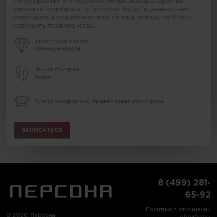
популярными. В «Персона» имидж лаборатории вы
сможете подобрать ту, которая будет идеально вам
подходить и подчеркнет ваш стиль и имидж, не боясь
нарушить правила моды.
Клиентский сервис
премиум класса
На шаг быстрее
моды
Всегда
комфортно, приветливая
атмосфера
ЗАПИСАТЬСЯ
8 (499) 281-
65-92
Политика в отношении
© 2026, Персона
обработки