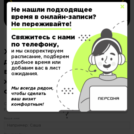
Не нашли подходящее
Купить
время в онлайн-записи?
Не переживайте!
Свяжитесь с нами
по телефону,
Хотите сделать укладка на
и мы скорректируем
расписание, подберем
длинные волосы, короткие и
удобное время или
добавим вас в лист
волос средней длины для
ожидания.
женщин, но еще не
Мы всегда рядом,
определились?
чтобы сделать
ваш визит
С «ПЕРСОНОЙ» будьте уверены Ваш образ в надежных
комфортным!
руках
Ваше имя: