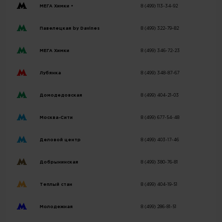
МЕГА Химки •
8 (499) 113-34-92
Павелецкая by Davines
8 (499) 322-79-82
МЕГА Химки
8 (499) 346-72-23
Лубянка
8 (499) 348-87-67
Домодедовская
8 (499) 404-21-03
Москва-Сити
8 (499) 677-54-48
Деловой центр
8 (499) 403-17-46
Добрынинская
8 (499) 380-76-81
Теплый стан
8 (499) 404-19-51
Молодежная
8 (499) 286-81-51