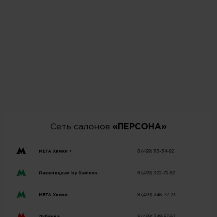
Сеть салонов
«ПЕРСОНА»
МЕГА Химки •
8 (499) 113-34-92
Павелецкая by Davines
8 (499) 322-79-82
МЕГА Химки
8 (499) 346-72-23
Лубянка
8 (499) 348-87-67