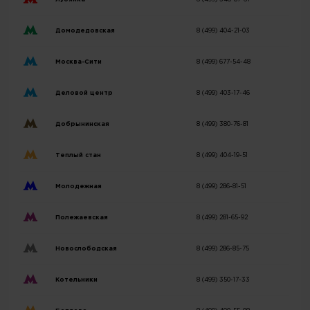
Домодедовская
8 (499) 404-21-03
Москва-Сити
8 (499) 677-54-48
Деловой центр
8 (499) 403-17-46
Добрынинская
8 (499) 380-76-81
Теплый стан
8 (499) 404-19-51
Молодежная
8 (499) 286-81-51
Полежаевская
8 (499) 281-65-92
Новослободская
8 (499) 286-85-75
Котельники
8 (499) 350-17-33