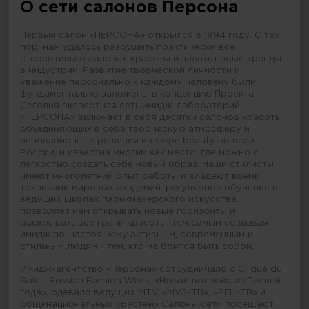
О сети салонов Персона
Первый салон «ПЕРСОНА» открылся в 1994 году. С тех
пор, нам удалось разрушить практически все
стереотипы о салонах красоты и задать новые тренды
в индустрии. Развитие творческой личности и
уважение персонально к каждому человеку были
фундаментально заложены в концепцию Проекта.
Сегодня экспертная сеть имидж-лабораторий
«ПЕРСОНА» включает в себя десятки салонов красоты,
объединяющих в себе творческую атмосферу и
инновационные решения в сфере beauty по всей
России, и известна многим как место, где можно с
легкостью создать себе новый образ. Наши стилисты
имеют многолетний опыт работы и владеют всеми
техниками мировых академий, регулярное обучение в
ведущих школах парикмахерского искусства
позволяет нам открывать новые горизонты и
раскрывать все грани красоты, тем самым создавая
имидж по-настоящему активным, современным и
стильным людям - тем, кто не боится быть собой.
Имидж-агентство «Персона» сотрудничало с Cirque du
Soleil, Russian Fashion Week, «Новой волной» и «Песней
года», одевало ведущих MTV, «МУЗ-ТВ», «РЕН-ТВ» и
общенациональных «Вестей» Салоны сети посещают