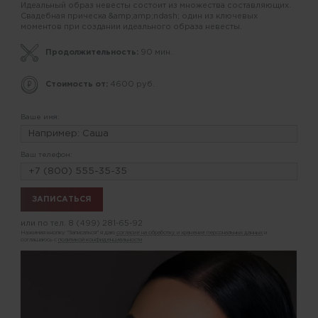
Идеальный образ невесты состоит из множества составляющих.
Свадебная прическа &amp;amp;ndash; один из ключевых
моментов при создании идеального образа невесты.
Продолжительность:
90 мин.
Стоимость от:
4600 руб.
Ваше имя:
Ваш телефон:
или по тел.
8 (499) 281-65-92
Нажимая кнопку "Записаться" я даю
согласие на обработку и хранение персональных данных
и
соглашаюсь с
политикой конфиденциальности