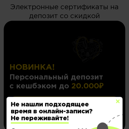
Электронные сертификаты на
депозит со скидкой
НОВИНКА!
Персональный депозит
с кешбэком до
20.000₽
Подробнее..
Не нашли подходящее
время в онлайн-записи?
Купить
Не переживайте!