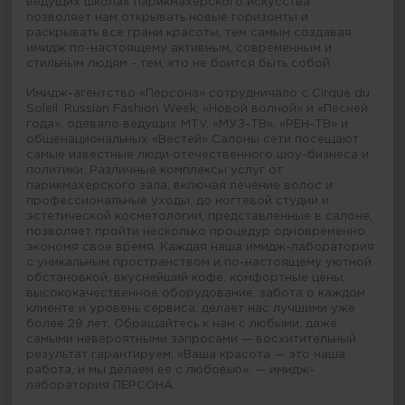
ведущих школах парикмахерского искусства
позволяет нам открывать новые горизонты и
раскрывать все грани красоты, тем самым создавая
имидж по-настоящему активным, современным и
стильным людям - тем, кто не боится быть собой.
Имидж-агентство «Персона» сотрудничало с Cirque du
Soleil, Russian Fashion Week, «Новой волной» и «Песней
года», одевало ведущих MTV, «МУЗ-ТВ», «РЕН-ТВ» и
общенациональных «Вестей» Салоны сети посещают
самые известные люди отечественного шоу-бизнеса и
политики. Различные комплексы услуг от
парикмахерского зала, включая лечение волос и
профессиональные уходы, до ногтевой студии и
эстетической косметологии, представленные в салоне,
позволяет пройти несколько процедур одновременно,
экономя свое время. Каждая наша имидж-лаборатория
с уникальным пространством и по-настоящему уютной
обстановкой, вкуснейший кофе, комфортные цены,
высококачественное оборудование, забота о каждом
клиенте и уровень сервиса, делает нас лучшими уже
более 29 лет. Обращайтесь к нам с любыми, даже
самыми невероятными запросами — восхитительный
результат гарантируем. «Ваша красота — это наша
работа, и мы делаем ее с любовью», — имидж-
лаборатория ПЕРСОНА.