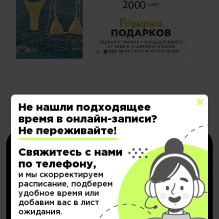
Электронные сертификаты на
Не нашли подходящее
время в онлайн-записи?
депозит со скидкой
Не переживайте!
Свяжитесь с нами
по телефону,
и мы скорректируем
расписание, подберем
удобное время или
добавим вас в лист
НОВИНКА!
ожидания.