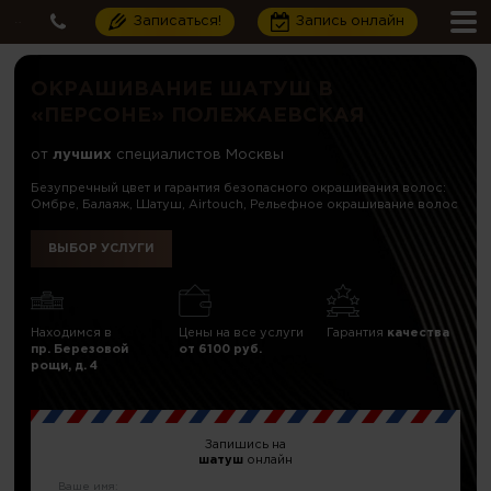
Записаться!
Запись онлайн
ОКРАШИВАНИЕ ШАТУШ В
«ПЕРСОНЕ» ПОЛЕЖАЕВСКАЯ
от
лучших
специалистов Москвы
Безупречный цвет и гарантия безопасного окрашивания волос:
Омбре, Балаяж, Шатуш, Airtouch, Рельефное окрашивание волос
ВЫБОР УСЛУГИ
Находимся в
Цены на все услуги
Гарантия
качества
пр. Березовой
от 6100 руб.
рощи, д. 4
Запишись на
шатуш
онлайн
Ваше имя: