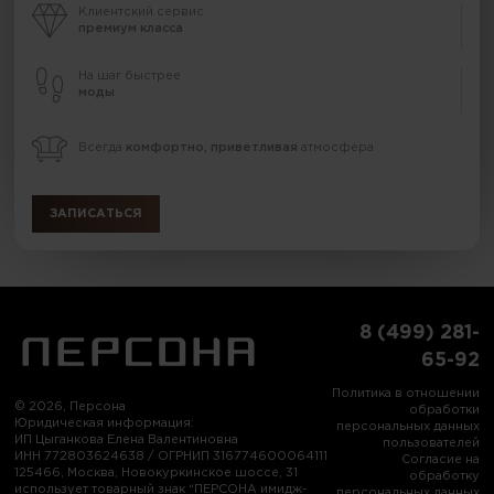
Клиентский сервис
премиум класса
На шаг быстрее
моды
Всегда
комфортно, приветливая
атмосфера
ЗАПИСАТЬСЯ
8 (499) 281-
65-92
Политика в отношении
© 2026, Персона
обработки
Юридическая информация:
персональных данных
ИП Цыганкова Елена Валентиновна
пользователей
ИНН 772803624638 / ОГРНИП 316774600064111
Согласие на
125466, Москва, Новокуркинское шоссе, 31
обработку
использует товарный знак “ПЕРСОНА имидж-
персональных данных