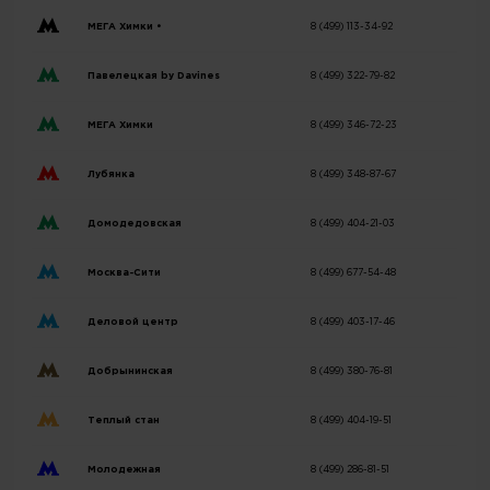
МЕГА Химки •
8 (499) 113-34-92
Павелецкая by Davines
8 (499) 322-79-82
МЕГА Химки
8 (499) 346-72-23
Лубянка
8 (499) 348-87-67
Домодедовская
8 (499) 404-21-03
Москва-Сити
8 (499) 677-54-48
Деловой центр
8 (499) 403-17-46
Добрынинская
8 (499) 380-76-81
Теплый стан
8 (499) 404-19-51
Молодежная
8 (499) 286-81-51