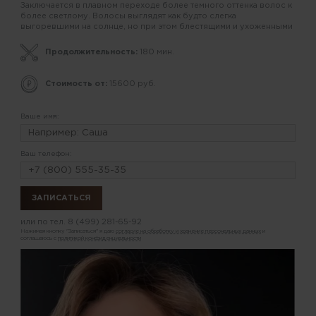
Заключается в плавном переходе более темного оттенка волос к
более светлому. Волосы выглядят как будто слегка
выгоревшими на солнце, но при этом блестящими и ухоженными
Продолжительность:
180 мин.
Стоимость от:
15600 руб.
Ваше имя:
Ваш телефон:
или по тел.
8 (499) 281-65-92
Нажимая кнопку "Записаться" я даю
согласие на обработку и хранение персональных данных
и
соглашаюсь с
политикой конфиденциальности