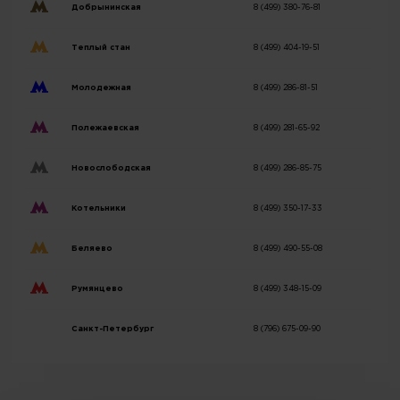
Добрынинская
8 (499) 380-76-81
Теплый стан
8 (499) 404-19-51
Молодежная
8 (499) 286-81-51
Полежаевская
8 (499) 281-65-92
Новослободская
8 (499) 286-85-75
Котельники
8 (499) 350-17-33
Беляево
8 (499) 490-55-08
Румянцево
8 (499) 348-15-09
Санкт-Петербург
8 (796) 675-09-90