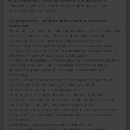
технологиям вы легко превратитесь в дерзкую и
сексапильную леди, застенчивую провинциалку и
романтичную красавицу.
Регулярность – секрет правильного ухода за
волосами
Неправильное питание, авитаминозы, стрессы – главные
враги нашей красоты. Портит прическу высокая
загазованность воздуха, дешевая косметика и
небрежное обращение. Грамотный уход за волосами
призван сократить токсичное внешнее воздействие и
вернуть им былое здоровье. Благодаря
профессиональным SPA-процедурам теперь секущиеся
и ломкие кончики – не проблема. Восстановить их
можно без радикальной стрижки и утомляющих
процедур.
Чтобы прическа радовала глаз и дарила радость, ей
необходимо обеспечить должные условия:
• регулярно посещать парикмахера;
• проводить тестирование на наличие проблем;
• следить за внешним состоянием локонов (густотой,
частотой выпадения, цветом, структурой);
• проходить систематически косметические процедуры;
• подстригать кончики (оздоравливать, не допускать
спутанности).
Салонный уход за волосами предполагает
прохождение всех этих процедур в одном месте.