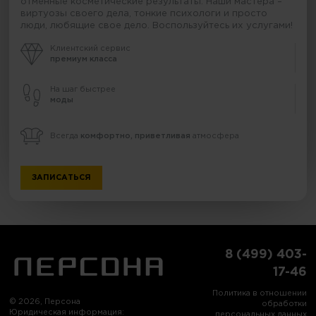
отменные косметические результаты. Наши мастера –
виртуозы своего дела, тонкие психологи и просто
люди, любящие свое дело. Воспользуйтесь их услугами!
Клиентский сервис
премиум класса
На шаг быстрее
моды
Всегда
комфортно, приветливая
атмосфера
ЗАПИСАТЬСЯ
8 (499) 403-
17-46
Политика в отношении
© 2026, Персона
обработки
Юридическая информация:
персональных данных