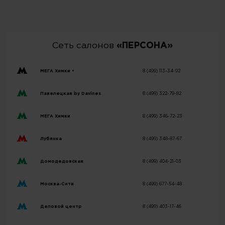
Сеть салонов
«ПЕРСОНА»
МЕГА Химки •
8 (499) 113-34-92
Павелецкая by Davines
8 (499) 322-79-82
МЕГА Химки
8 (499) 346-72-23
Лубянка
8 (499) 348-87-67
Домодедовская
8 (499) 404-21-03
Москва-Сити
8 (499) 677-54-48
Деловой центр
8 (499) 403-17-46