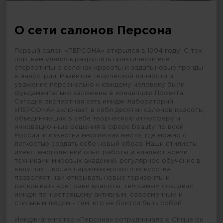
О сети салонов Персона
Первый салон «ПЕРСОНА» открылся в 1994 году. С тех
пор, нам удалось разрушить практически все
стереотипы о салонах красоты и задать новые тренды
в индустрии. Развитие творческой личности и
уважение персонально к каждому человеку были
фундаментально заложены в концепцию Проекта.
Сегодня экспертная сеть имидж-лабораторий
«ПЕРСОНА» включает в себя десятки салонов красоты,
объединяющих в себе творческую атмосферу и
инновационные решения в сфере beauty по всей
России, и известна многим как место, где можно с
легкостью создать себе новый образ. Наши стилисты
имеют многолетний опыт работы и владеют всеми
техниками мировых академий, регулярное обучение в
ведущих школах парикмахерского искусства
позволяет нам открывать новые горизонты и
раскрывать все грани красоты, тем самым создавая
имидж по-настоящему активным, современным и
стильным людям - тем, кто не боится быть собой.
Имидж-агентство «Персона» сотрудничало с Cirque du