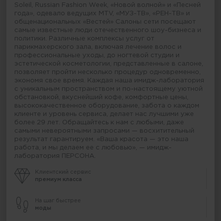
Soleil, Russian Fashion Week, «Новой волной» и «Песней
года», одевало ведущих MTV, «МУЗ-ТВ», «РЕН-ТВ» и
общенациональных «Вестей» Салоны сети посещают
самые известные люди отечественного шоу-бизнеса и
политики. Различные комплексы услуг от
парикмахерского зала, включая лечение волос и
профессиональные уходы, до ногтевой студии и
эстетической косметологии, представленные в салоне,
позволяет пройти несколько процедур одновременно,
экономя свое время. Каждая наша имидж-лаборатория
с уникальным пространством и по-настоящему уютной
обстановкой, вкуснейший кофе, комфортные цены,
высококачественное оборудование, забота о каждом
клиенте и уровень сервиса, делает нас лучшими уже
более 29 лет. Обращайтесь к нам с любыми, даже
самыми невероятными запросами — восхитительный
результат гарантируем. «Ваша красота — это наша
работа, и мы делаем ее с любовью», — имидж-
лаборатория ПЕРСОНА.
Клиентский сервис
премиум класса
На шаг быстрее
моды