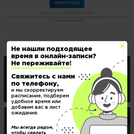
или по тел.
8 (499) 403-17-46
Нажимая кнопку "Записаться" я даю
согласие на обработку и хранение персональных данных
и соглашаюсь с
политикой конфиденциальности
Выберите нужную услугу:
Не нашли подходящее
время в онлайн-записи?
Не переживайте!
Свяжитесь с нами
ЖЕНСКИЕ СТРИЖКИ
по телефону,
и мы скорректируем
расписание, подберем
удобное время или
добавим вас в лист
ожидания.
Мы всегда рядом,
НОГТЕВОЙ СЕРВИС
чтобы сделать