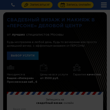
Записаться!
Запись онлайн
СВАДЕБНЫЙ ВИЗАЖ И МАКИЯЖ В
«ПЕРСОНЕ» ДЕЛОВОЙ ЦЕНТР
от
лучших
специалистов Москвы
Будь неотразима в любой день, будь то вечеринка или просто
домашний вечер, с эффектным визажем от ПЕРСОНЫ
ВЫБОР УСЛУГИ
Находимся в
Цены на все услуги
Гарантия
качества
Башня «Империя»
от 3500 руб.
Пресненская наб., 6
Запишись на
свадебный визаж
онлайн
Ваше имя: