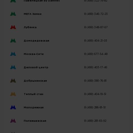
Павелецкая by Davines
8 (499) 322-79-82
МЕГА Химки
8 (499) 346-72-23
Лубянка
8 (499) 348-87-67
Домодедовская
8 (499) 404-21-03
Москва-Сити
8 (499) 677-54-48
Деловой центр
8 (499) 403-17-46
Добрынинская
8 (499) 380-76-81
Теплый стан
8 (499) 404-19-51
Молодежная
8 (499) 286-81-51
Полежаевская
8 (499) 281-65-92