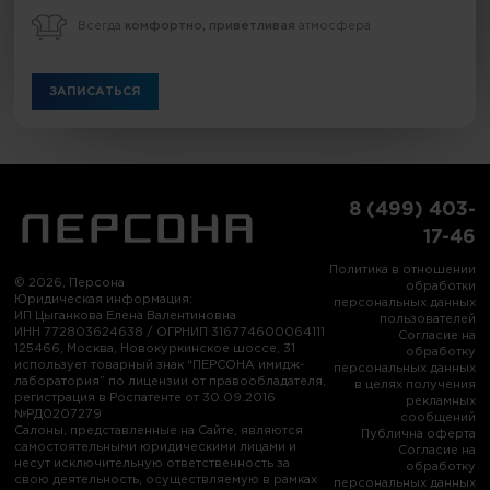
Всегда
комфортно, приветливая
атмосфера
ЗАПИСАТЬСЯ
8 (499) 403-
17-46
Политика в отношении
© 2026, Персона
обработки
Юридическая информация:
персональных данных
ИП Цыганкова Елена Валентиновна
пользователей
ИНН 772803624638 / ОГРНИП 316774600064111
Согласие на
125466, Москва, Новокуркинское шоссе, 31
обработку
использует товарный знак “ПЕРСОНА имидж-
персональных данных
лаборатория” по лицензии от правообладателя,
в целях получения
регистрация в Роспатенте от 30.09.2016
рекламных
№РД0207279
сообщений
Салоны, представленные на Сайте, являются
Публична оферта
самостоятельными юридическими лицами и
Согласие на
несут исключительную ответственность за
обработку
свою деятельность, осуществляемую в рамках
персональных данных