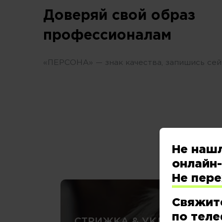
Доверяй свой образ
профессионалам
«ПЕРСОНА» — знак качества, запишись сей
Не наш
онлайн-
Не пер
Свяжит
по теле
СТРИЖКА & УКЛАДКА