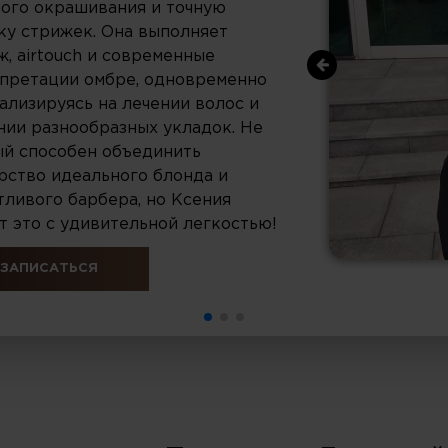
ого окрашивания и точную
ку стрижек. Она выполняет
ж, airtouch и современные
претации омбре, одновременно
ализируясь на лечении волос и
нии разнообразных укладок. Не
й способен объединить
рство идеального блонда и
тливого барбера, но Ксения
т это с удивительной легкостью!
ЗАПИСАТЬСЯ