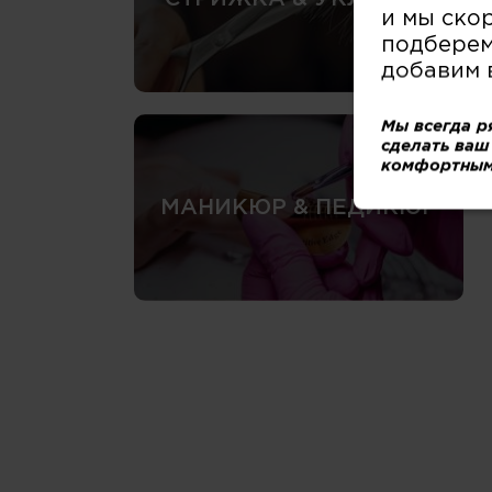
и мы ско
подберем
добавим 
Мы всегда р
сделать ваш
комфортным
МАНИКЮР & ПЕДИКЮР