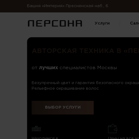
Башня «Империя» Пресненская наб., 6
Услуги
Сал
АВТОРСКАЯ ТЕХНИКА В «П
от
лучших
специалистов Москвы
Безупречный цвет и гарантия безопасного окраши
Рельефное окрашивание волос
ВЫБОР УСЛУГИ
Находимся в
Цены на все у