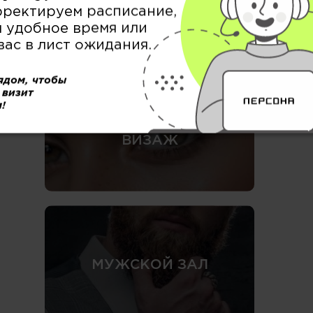
СТРУКТУРА
рректируем расписание,
 удобное время или
вас в лист ожидания.
ядом, чтобы
 визит
!
БРОВИ / РЕСНИЦЫ &
ВИЗАЖ
МУЖСКОЙ ЗАЛ