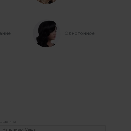
ание
Однотонное
Ваше имя: