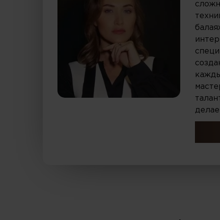
сложн
техни
балая
интер
специ
созда
кажды
масте
талан
делае