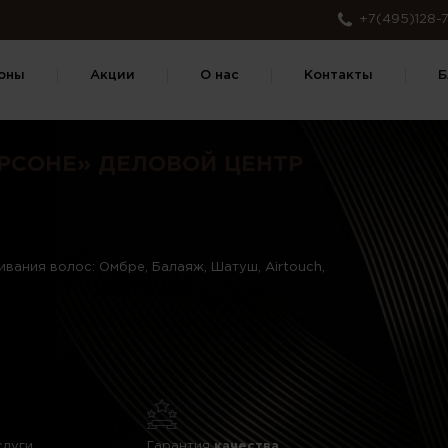
+7(495)128-7
оны
Акции
О нас
Контакты
Б
ЕРСОНЕ» ДЕЛОВОЙ ЦЕНТР
вания волос: Омбре, Балаяж, Шатуш, Airtouch,
слуги
Гарантия
качества