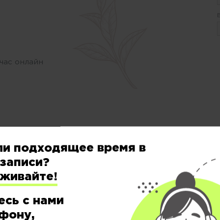
час онлайн
ли подходящее время в
Цены на услуги в салоне красоты
«Персона
записи?
еживайте!
есь с нами
ОКРАШИВАНИЕ &
фону,