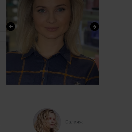
Балаяж
е