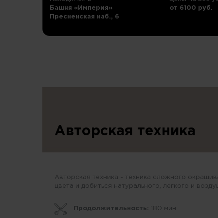
Башня «Империя»
от 6100 руб.
Пресненская наб., 6
Авторская техника
Авторская техника - техника сложного окрашив
цвета и добиться натурального, легкого и возд
Продолжительность:
180 мин.