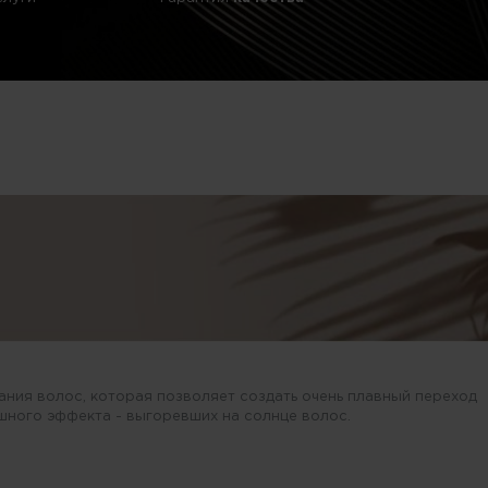
ания волос, которая позволяет создать очень плавный переход
ушного эффекта - выгоревших на солнце волос.