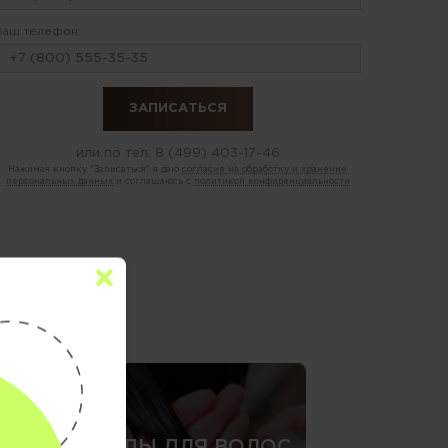
Ваш телефон:
или по тел.
8 (499) 403-17-46
Нажимая кнопку "Записаться" я даю
согласие на обработку и хранение
персональных данных
и соглашаюсь с
политикой конфиденциальности
»
СПА-УХОДЫ ДЛЯ ВОЛОС