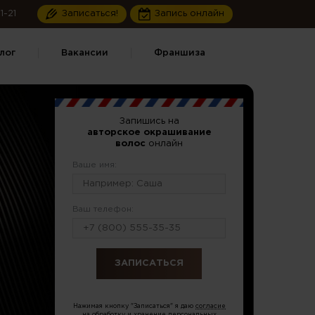
1-21
Записаться!
Запись онлайн
лог
Вакансии
Франшиза
Запишись на
авторское окрашивание
волос
онлайн
Ваше имя:
Ваш телефон:
или по тел.
8 (499) 403-17-46
Нажимая кнопку "Записаться" я даю
согласие
на обработку и хранение персональных