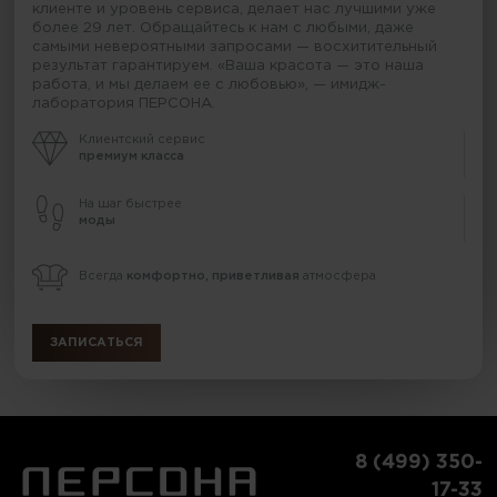
клиенте и уровень сервиса, делает нас лучшими уже
более 29 лет. Обращайтесь к нам с любыми, даже
самыми невероятными запросами — восхитительный
результат гарантируем. «Ваша красота — это наша
работа, и мы делаем ее с любовью», — имидж-
лаборатория ПЕРСОНА.
Клиентский сервис
премиум класса
На шаг быстрее
моды
Всегда
комфортно, приветливая
атмосфера
ЗАПИСАТЬСЯ
8 (499) 350-
17-33