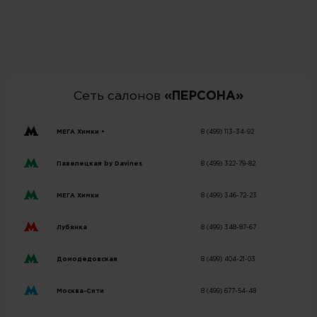
Сеть салонов
«ПЕРСОНА»
МЕГА Химки •
8 (499) 113-34-92
Павелецкая by Davines
8 (499) 322-79-82
МЕГА Химки
8 (499) 346-72-23
Лубянка
8 (499) 348-87-67
Домодедовская
8 (499) 404-21-03
Москва-Сити
8 (499) 677-54-48