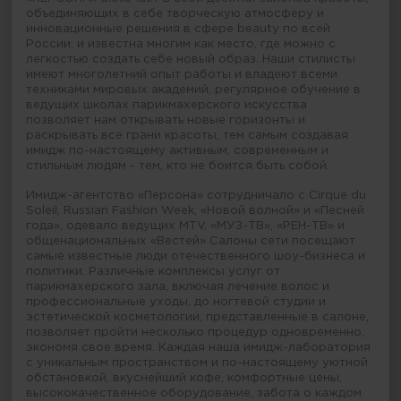
объединяющих в себе творческую атмосферу и
инновационные решения в сфере beauty по всей
России, и известна многим как место, где можно с
легкостью создать себе новый образ. Наши стилисты
имеют многолетний опыт работы и владеют всеми
техниками мировых академий, регулярное обучение в
ведущих школах парикмахерского искусства
позволяет нам открывать новые горизонты и
раскрывать все грани красоты, тем самым создавая
имидж по-настоящему активным, современным и
стильным людям - тем, кто не боится быть собой.
Имидж-агентство «Персона» сотрудничало с Cirque du
Soleil, Russian Fashion Week, «Новой волной» и «Песней
года», одевало ведущих MTV, «МУЗ-ТВ», «РЕН-ТВ» и
общенациональных «Вестей» Салоны сети посещают
самые известные люди отечественного шоу-бизнеса и
политики. Различные комплексы услуг от
парикмахерского зала, включая лечение волос и
профессиональные уходы, до ногтевой студии и
эстетической косметологии, представленные в салоне,
позволяет пройти несколько процедур одновременно,
экономя свое время. Каждая наша имидж-лаборатория
с уникальным пространством и по-настоящему уютной
обстановкой, вкуснейший кофе, комфортные цены,
высококачественное оборудование, забота о каждом