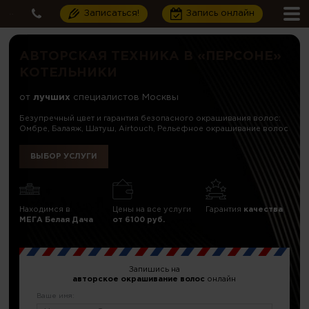
Записаться!
Запись онлайн
АВТОРСКАЯ ТЕХНИКА В «ПЕРСОНЕ»
КОТЕЛЬНИКИ
от
лучших
специалистов Москвы
Безупречный цвет и гарантия безопасного окрашивания волос:
Омбре, Балаяж, Шатуш, Airtouch, Рельефное окрашивание волос
ВЫБОР УСЛУГИ
Находимся в
Цены на все услуги
Гарантия
качества
МЕГА Белая Дача
от 6100 руб.
Запишись на
авторское окрашивание волос
онлайн
Ваше имя: