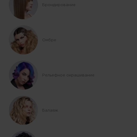
Брондирование
Омбре
Рельефное окрашивание
Балаяж