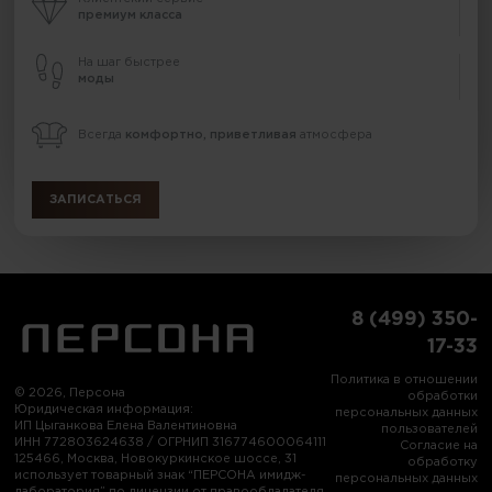
премиум класса
На шаг быстрее
моды
Всегда
комфортно, приветливая
атмосфера
ЗАПИСАТЬСЯ
8 (499) 350-
17-33
Политика в отношении
© 2026, Персона
обработки
Юридическая информация:
персональных данных
ИП Цыганкова Елена Валентиновна
пользователей
ИНН 772803624638 / ОГРНИП 316774600064111
Согласие на
125466, Москва, Новокуркинское шоссе, 31
обработку
использует товарный знак “ПЕРСОНА имидж-
персональных данных
лаборатория” по лицензии от правообладателя,