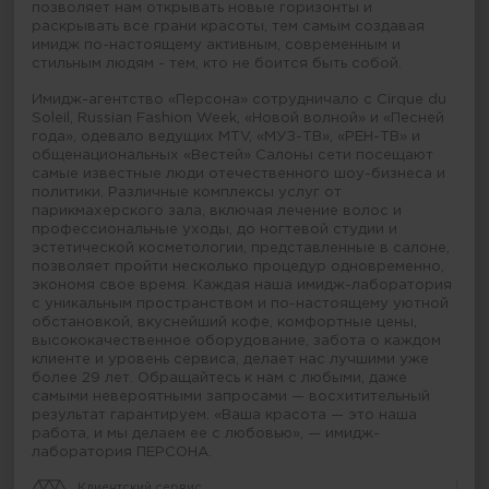
позволяет нам открывать новые горизонты и
раскрывать все грани красоты, тем самым создавая
имидж по-настоящему активным, современным и
стильным людям - тем, кто не боится быть собой.
Имидж-агентство «Персона» сотрудничало с Cirque du
Soleil, Russian Fashion Week, «Новой волной» и «Песней
года», одевало ведущих MTV, «МУЗ-ТВ», «РЕН-ТВ» и
общенациональных «Вестей» Салоны сети посещают
самые известные люди отечественного шоу-бизнеса и
политики. Различные комплексы услуг от
парикмахерского зала, включая лечение волос и
профессиональные уходы, до ногтевой студии и
эстетической косметологии, представленные в салоне,
позволяет пройти несколько процедур одновременно,
экономя свое время. Каждая наша имидж-лаборатория
с уникальным пространством и по-настоящему уютной
обстановкой, вкуснейший кофе, комфортные цены,
высококачественное оборудование, забота о каждом
клиенте и уровень сервиса, делает нас лучшими уже
более 29 лет. Обращайтесь к нам с любыми, даже
самыми невероятными запросами — восхитительный
результат гарантируем. «Ваша красота — это наша
работа, и мы делаем ее с любовью», — имидж-
лаборатория ПЕРСОНА.
Клиентский сервис