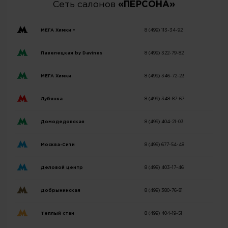
Сеть салонов
«ПЕРСОНА»
МЕГА Химки •
8 (499) 113-34-92
Павелецкая by Davines
8 (499) 322-79-82
МЕГА Химки
8 (499) 346-72-23
Лубянка
8 (499) 348-87-67
Домодедовская
8 (499) 404-21-03
Москва-Сити
8 (499) 677-54-48
Деловой центр
8 (499) 403-17-46
Добрынинская
8 (499) 380-76-81
Теплый стан
8 (499) 404-19-51