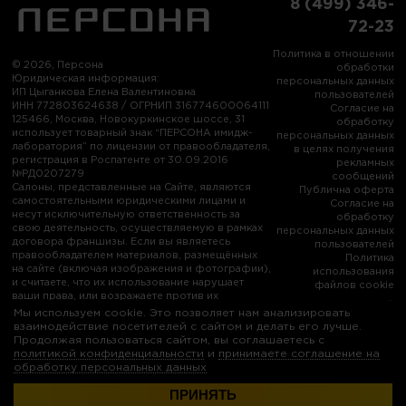
8 (499) 346-
72-23
Политика в отношении
© 2026, Персона
обработки
Юридическая информация:
персональных данных
ИП Цыганкова Елена Валентиновна
пользователей
ИНН 772803624638 / ОГРНИП 316774600064111
Согласие на
125466, Москва, Новокуркинское шоссе, 31
обработку
использует товарный знак “ПЕРСОНА имидж-
персональных данных
лаборатория” по лицензии от правообладателя,
в целях получения
регистрация в Роспатенте от 30.09.2016
рекламных
№РД0207279
сообщений
Салоны, представленные на Сайте, являются
Публична оферта
самостоятельными юридическими лицами и
Согласие на
несут исключительную ответственность за
обработку
свою деятельность, осуществляемую в рамках
персональных данных
договора франшизы. Если вы являетесь
пользователей
правообладателем материалов, размещённых
Политика
на сайте (включая изображения и фотографии),
использования
и считаете, что их использование нарушает
файлов cookie
ваши права, или возражаете против их
использования, пожалуйста, свяжитесь с нами:
Мы используем cookie. Это позволяет нам анализировать
info@persona-city.ru
взаимодействие посетителей с сайтом и делать его лучше.
Продолжая пользоваться сайтом, вы соглашаетесь с
политикой конфиденциальности
и
принимаете соглашение на
обработку персональных данных
ПРИНЯТЬ