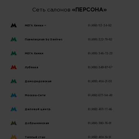
Сеть салонов
«ПЕРСОНА»
МЕГА Химки •
8 (499) 113-34-92
Павелецкая by Davines
8 (499) 322-79-82
МЕГА Химки
8 (499) 346-72-23
Лубянка
8 (499) 348-87-67
Домодедовская
8 (499) 404-21-03
Москва-Сити
8 (499) 677-54-48
Деловой центр
8 (499) 403-17-46
Добрынинская
8 (499) 380-76-81
Теплый стан
8 (499) 404-19-51