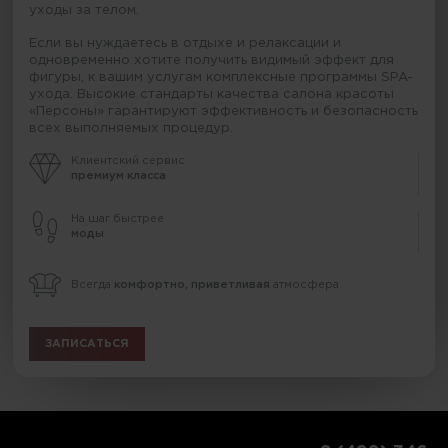
уходы за телом.
Если вы нуждаетесь в отдыхе и релаксации и
одновременно хотите получить видимый эффект для
фигуры, к вашим услугам комплексные программы SPA-
ухода. Высокие стандарты качества салона красоты
«Персоны» гарантируют эффективность и безопасность
всех выполняемых процедур.
Клиентский сервис
премиум класса
На шаг быстрее
моды
Всегда
комфортно, приветливая
атмосфера
ЗАПИСАТЬСЯ