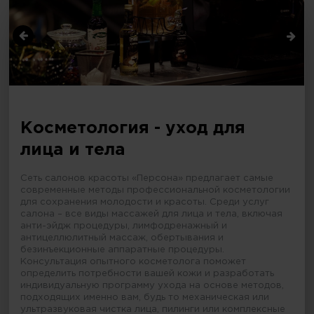
Косметология - уход для
лица и тела
Сеть салонов красоты «Персона» предлагает самые
современные методы профессиональной косметологии
для сохранения молодости и красоты. Среди услуг
салона – все виды массажей для лица и тела, включая
анти-эйдж процедуры, лимфодренажный и
антицеллюлитный массаж, обертывания и
безинъекционные аппаратные процедуры.
Консультация опытного косметолога поможет
определить потребности вашей кожи и разработать
индивидуальную программу ухода на основе методов,
подходящих именно вам, будь то механическая или
ультразвуковая чистка лица, пилинги или комплексные