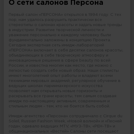
О сети салонов Персона
Первый салон «ПЕРСОНА» открылся в 1994 году. С тех
пор, нам удалось разрушить практически все
стереотипы о салонах красоты и задать новые тренды
в индустрии. Развитие творческой личности и
уважение персонально к каждому человеку были
фундаментально заложены в концепцию Проекта.
Сегодня экспертная сеть имидж-лабораторий
«ПЕРСОНА» включает в себя десятки салонов красоты,
объединяющих в себе творческую атмосферу и
инновационные решения в сфере beauty по всей
России, и известна многим как место, где можно с
легкостью создать себе новый образ. Наши стилисты
имеют многолетний опыт работы и владеют всеми
техниками мировых академий, регулярное обучение в
ведущих школах парикмахерского искусства
позволяет нам открывать новые горизонты и
раскрывать все грани красоты, тем самым создавая
имидж по-настоящему активным, современным и
стильным людям - тем, кто не боится быть собой.
Имидж-агентство «Персона» сотрудничало с Cirque du
Soleil, Russian Fashion Week, «Новой волной» и «Песней
года», одевало ведущих MTV, «МУЗ-ТВ», «РЕН-ТВ» и
общенациональных «Вестей» Салоны сети посещают