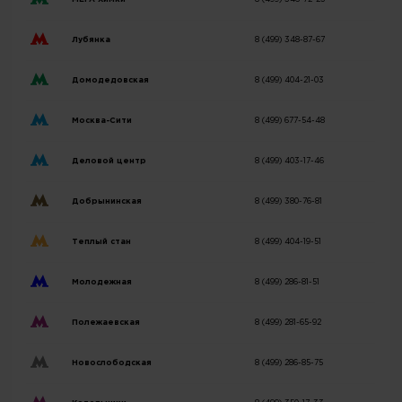
Лубянка
8 (499) 348-87-67
Домодедовская
8 (499) 404-21-03
Москва-Сити
8 (499) 677-54-48
Деловой центр
8 (499) 403-17-46
Добрынинская
8 (499) 380-76-81
Теплый стан
8 (499) 404-19-51
Молодежная
8 (499) 286-81-51
Полежаевская
8 (499) 281-65-92
Новослободская
8 (499) 286-85-75