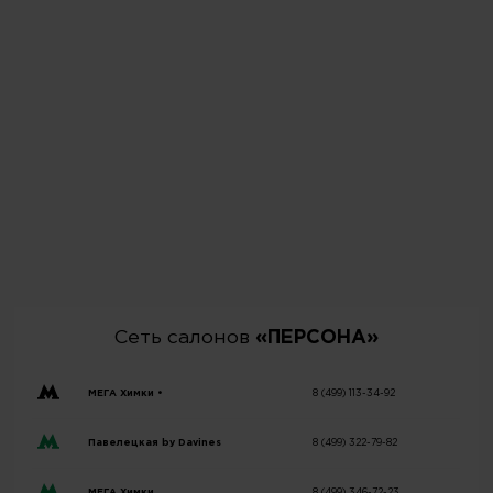
Сеть салонов
«ПЕРСОНА»
МЕГА Химки •
8 (499) 113-34-92
Павелецкая by Davines
8 (499) 322-79-82
МЕГА Химки
8 (499) 346-72-23