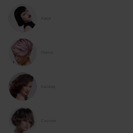
Каре
Пикси
Каскад
Сэссон