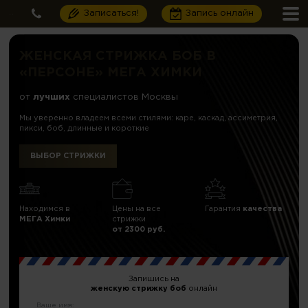
Записаться!
Запись онлайн
ЖЕНСКАЯ СТРИЖКА БОБ В
«ПЕРСОНЕ» МЕГА ХИМКИ
от
лучших
специалистов Москвы
Мы уверенно владеем всеми стилями: каре, каскад, ассиметрия,
пикси, боб, длинные и короткие
ВЫБОР СТРИЖКИ
Находимся в
Цены на все
Гарантия
качества
МЕГА Химки
стрижки
от 2300 руб.
Запишись на
женскую стрижку боб
онлайн
Ваше имя: