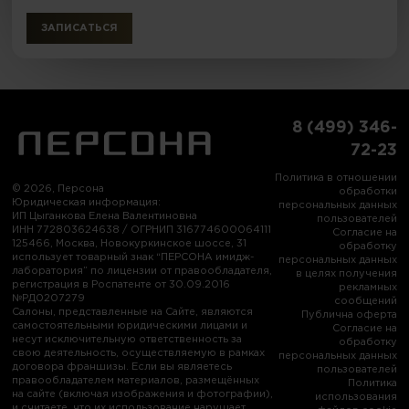
ЗАПИСАТЬСЯ
8 (499) 346-
72-23
Политика в отношении
© 2026, Персона
обработки
Юридическая информация:
персональных данных
ИП Цыганкова Елена Валентиновна
пользователей
ИНН 772803624638 / ОГРНИП 316774600064111
Согласие на
125466, Москва, Новокуркинское шоссе, 31
обработку
использует товарный знак “ПЕРСОНА имидж-
персональных данных
лаборатория” по лицензии от правообладателя,
в целях получения
регистрация в Роспатенте от 30.09.2016
рекламных
№РД0207279
сообщений
Салоны, представленные на Сайте, являются
Публична оферта
самостоятельными юридическими лицами и
Согласие на
несут исключительную ответственность за
обработку
свою деятельность, осуществляемую в рамках
персональных данных
договора франшизы. Если вы являетесь
пользователей
правообладателем материалов, размещённых
Политика
на сайте (включая изображения и фотографии),
использования
и считаете, что их использование нарушает