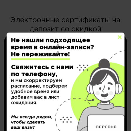
Электронные сертификаты на
депозит со скидкой
Не нашли подходящее
время в онлайн-записи?
Не переживайте!
Свяжитесь с нами
по телефону,
НОВИНКА!
и мы скорректируем
расписание, подберем
Персональный депозит
удобное время или
добавим вас в лист
с кешбэком до
20.000₽
ожидания.
Мы всегда рядом,
Подробнее..
чтобы сделать
ваш визит