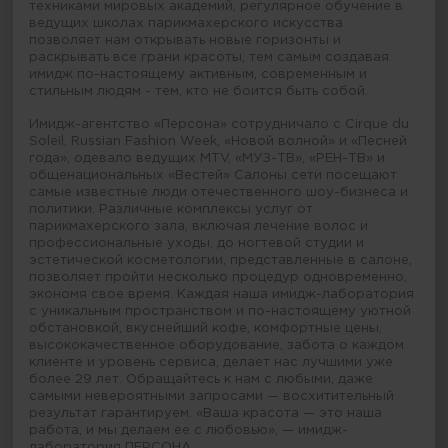
техниками мировых академий, регулярное обучение в
ведущих школах парикмахерского искусства
позволяет нам открывать новые горизонты и
раскрывать все грани красоты, тем самым создавая
имидж по-настоящему активным, современным и
стильным людям - тем, кто не боится быть собой.
Имидж-агентство «Персона» сотрудничало с Cirque du
Soleil, Russian Fashion Week, «Новой волной» и «Песней
года», одевало ведущих MTV, «МУЗ-ТВ», «РЕН-ТВ» и
общенациональных «Вестей» Салоны сети посещают
самые известные люди отечественного шоу-бизнеса и
политики. Различные комплексы услуг от
парикмахерского зала, включая лечение волос и
профессиональные уходы, до ногтевой студии и
эстетической косметологии, представленные в салоне,
позволяет пройти несколько процедур одновременно,
экономя свое время. Каждая наша имидж-лаборатория
с уникальным пространством и по-настоящему уютной
обстановкой, вкуснейший кофе, комфортные цены,
высококачественное оборудование, забота о каждом
клиенте и уровень сервиса, делает нас лучшими уже
более 29 лет. Обращайтесь к нам с любыми, даже
самыми невероятными запросами — восхитительный
результат гарантируем. «Ваша красота — это наша
работа, и мы делаем ее с любовью», — имидж-
лаборатория ПЕРСОНА.