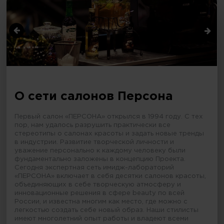
О сети салонов Персона
Первый салон «ПЕРСОНА» открылся в 1994 году. С тех
пор, нам удалось разрушить практически все
стереотипы о салонах красоты и задать новые тренды
в индустрии. Развитие творческой личности и
уважение персонально к каждому человеку были
фундаментально заложены в концепцию Проекта.
Сегодня экспертная сеть имидж-лабораторий
«ПЕРСОНА» включает в себя десятки салонов красоты,
объединяющих в себе творческую атмосферу и
инновационные решения в сфере beauty по всей
России, и известна многим как место, где можно с
легкостью создать себе новый образ. Наши стилисты
имеют многолетний опыт работы и владеют всеми