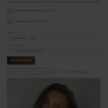
является наиболее простой и к тому же всегда остается в тренде
Продолжительность:
60 мин.
Стоимость от:
6100 руб.
Ваше имя:
Ваш телефон:
или по тел.
8 (499) 346-72-23
Нажимая кнопку "Записаться" я даю
согласие на обработку и хранение персональных данных
и
соглашаюсь с
политикой конфиденциальности