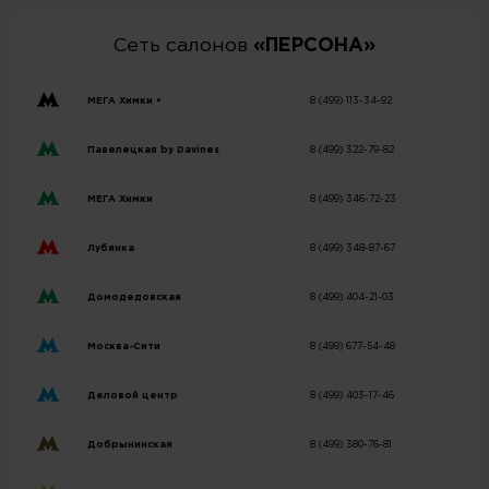
Сеть салонов
«ПЕРСОНА»
МЕГА Химки •
8 (499) 113-34-92
Павелецкая by Davines
8 (499) 322-79-82
МЕГА Химки
8 (499) 346-72-23
Лубянка
8 (499) 348-87-67
Домодедовская
8 (499) 404-21-03
Москва-Сити
8 (499) 677-54-48
Деловой центр
8 (499) 403-17-46
Добрынинская
8 (499) 380-76-81