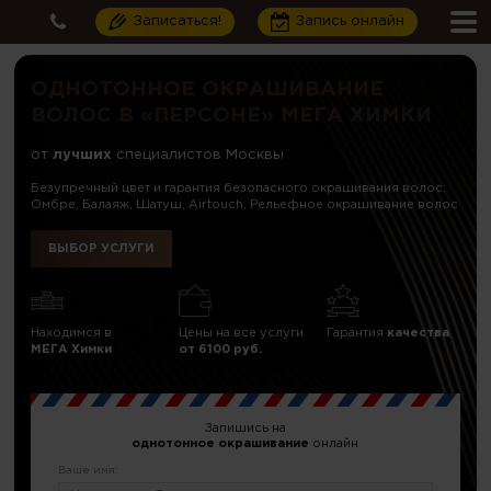
Записаться!
Запись онлайн
ОДНОТОННОЕ ОКРАШИВАНИЕ
ВОЛОС В «ПЕРСОНЕ» МЕГА ХИМКИ
от
лучших
специалистов Москвы
Безупречный цвет и гарантия безопасного окрашивания волос:
Омбре, Балаяж, Шатуш, Airtouch, Рельефное окрашивание волос
ВЫБОР УСЛУГИ
Находимся в
Цены на все услуги
Гарантия
качества
МЕГА Химки
от 6100 руб.
Запишись на
однотонное окрашивание
онлайн
Ваше имя: