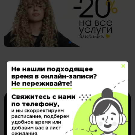
Не нашли подходящее
Электронные сертификаты на
время в онлайн-записи?
Не переживайте!
депозит со скидкой
Свяжитесь с нами
по телефону,
и мы скорректируем
расписание, подберем
удобное время или
добавим вас в лист
ожидания.