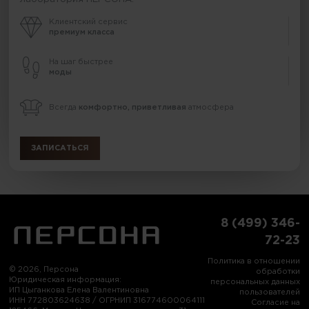
Клиентский сервис
премиум класса
На шаг быстрее
моды
Всегда
комфортно, приветливая
атмосфера
ЗАПИСАТЬСЯ
8 (499) 346-
72-23
Политика в отношении
© 2026, Персона
обработки
Юридическая информация:
персональных данных
ИП Цыганкова Елена Валентиновна
пользователей
ИНН 772803624638 / ОГРНИП 316774600064111
Согласие на