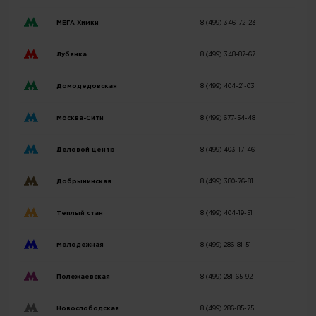
МЕГА Химки
8 (499) 346-72-23
Лубянка
8 (499) 348-87-67
Домодедовская
8 (499) 404-21-03
Москва-Сити
8 (499) 677-54-48
Деловой центр
8 (499) 403-17-46
Добрынинская
8 (499) 380-76-81
Теплый стан
8 (499) 404-19-51
Молодежная
8 (499) 286-81-51
Полежаевская
8 (499) 281-65-92
Новослободская
8 (499) 286-85-75