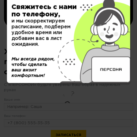
Свяжитесь с нами
Купить
по телефону,
и мы скорректируем
расписание, подберем
удобное время или
добавим вас в лист
ожидания.
Хотите сделать уход за кожей
Мы всегда рядом,
головы, но еще не
чтобы сделать
ваш визит
определились?
комфортным!
С «ПЕРСОНОЙ» будьте уверены Ваш образ в надежных
руках
Ваше имя:
Ваш телефон: