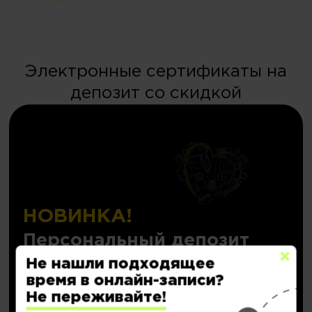
Электронные сертификаты на
депозит со скидкой
НОВИНКА!
Персональный депозит
с кешбэком до
20.000₽
Не нашли подходящее
время в онлайн-записи?
Не переживайте!
Подробнее..