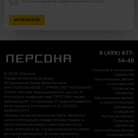
Всегда
комфортно, приветливая
атмосфера
ЗАПИСАТЬСЯ
8 (499) 677-
54-48
Политика в отношении
© 2026, Персона
обработки
Юридическая информация:
персональных данных
ИП Цыганкова Елена Валентиновна
пользователей
ИНН 772803624638 / ОГРНИП 316774600064111
Согласие на
125466, Москва, Новокуркинское шоссе, 31
обработку
использует товарный знак “ПЕРСОНА имидж-
персональных данных
лаборатория” по лицензии от правообладателя,
в целях получения
регистрация в Роспатенте от 30.09.2016
рекламных
№РД0207279
сообщений
Салоны, представленные на Сайте, являются
Публична оферта
самостоятельными юридическими лицами и
Согласие на
несут исключительную ответственность за
обработку
свою деятельность, осуществляемую в рамках
персональных данных
договора франшизы. Если вы являетесь
пользователей