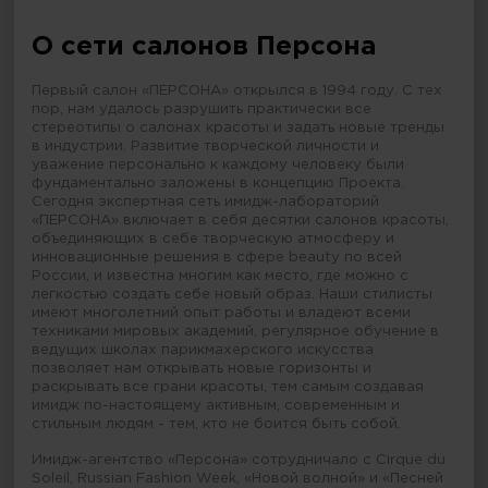
О сети салонов Персона
Первый салон «ПЕРСОНА» открылся в 1994 году. С тех
пор, нам удалось разрушить практически все
стереотипы о салонах красоты и задать новые тренды
в индустрии. Развитие творческой личности и
уважение персонально к каждому человеку были
фундаментально заложены в концепцию Проекта.
Сегодня экспертная сеть имидж-лабораторий
«ПЕРСОНА» включает в себя десятки салонов красоты,
объединяющих в себе творческую атмосферу и
инновационные решения в сфере beauty по всей
России, и известна многим как место, где можно с
легкостью создать себе новый образ. Наши стилисты
имеют многолетний опыт работы и владеют всеми
техниками мировых академий, регулярное обучение в
ведущих школах парикмахерского искусства
позволяет нам открывать новые горизонты и
раскрывать все грани красоты, тем самым создавая
имидж по-настоящему активным, современным и
стильным людям - тем, кто не боится быть собой.
Имидж-агентство «Персона» сотрудничало с Cirque du
Soleil, Russian Fashion Week, «Новой волной» и «Песней