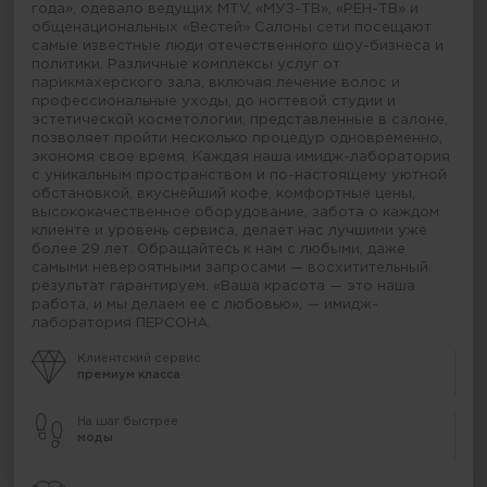
года», одевало ведущих MTV, «МУЗ-ТВ», «РЕН-ТВ» и
общенациональных «Вестей» Салоны сети посещают
самые известные люди отечественного шоу-бизнеса и
политики. Различные комплексы услуг от
парикмахерского зала, включая лечение волос и
профессиональные уходы, до ногтевой студии и
эстетической косметологии, представленные в салоне,
позволяет пройти несколько процедур одновременно,
экономя свое время. Каждая наша имидж-лаборатория
с уникальным пространством и по-настоящему уютной
обстановкой, вкуснейший кофе, комфортные цены,
высококачественное оборудование, забота о каждом
клиенте и уровень сервиса, делает нас лучшими уже
более 29 лет. Обращайтесь к нам с любыми, даже
самыми невероятными запросами — восхитительный
результат гарантируем. «Ваша красота — это наша
работа, и мы делаем ее с любовью», — имидж-
лаборатория ПЕРСОНА.
Клиентский сервис
премиум класса
На шаг быстрее
моды