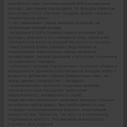
элегантное каре, легкомысленный боб и воздушный
каскад с цветовыми переходами. По просьбе клиенток
выполняем тугое плетение, придаем форму челкам и
корректируем длину.
У нас заказывают умные женские прически, не
требующие укладки в виде:
• воздушного боба (универсальное решение для
молодых девушек и состоявшихся леди, прекрасно
смотрится на волосах разной плотности и густоты);
• каре разной длины (придает лицу нежность,
подчеркивает женственные черты, нравится
независимым, смелым девушкам и допускает ношение в
произвольном порядке);
• объемного каскада (гармоничное сочетание объема и
воздушности, прическа рассчитана на женщин любого
возраста, добавляет образу романтичных черт, не
представляет сложностей с укладкой);
• асимметричных причесок (подходят дерзким,
экстравагантным женщинам, любителям
неформального, независимого стиля).
Наши мастера выполняют красивые женские стрижки
на волосы любой длины. При необходимости они
создадут комбинированный вариант, подходящий
конкретно вам. Прическа – не просто возможность
подчеркнуть красоту. Это желание выразиться и
отразить свое видение.