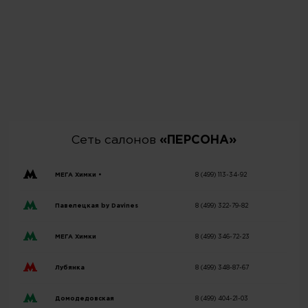
Сеть салонов
«ПЕРСОНА»
МЕГА Химки •
8 (499) 113-34-92
Павелецкая by Davines
8 (499) 322-79-82
МЕГА Химки
8 (499) 346-72-23
Лубянка
8 (499) 348-87-67
Домодедовская
8 (499) 404-21-03