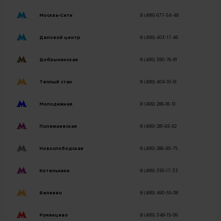
Москва-Сити
8 (499) 677-54-48
Деловой центр
8 (499) 403-17-46
Добрынинская
8 (499) 380-76-81
Теплый стан
8 (499) 404-19-51
Молодежная
8 (499) 286-81-51
Полежаевская
8 (499) 281-65-92
Новослободская
8 (499) 286-85-75
Котельники
8 (499) 350-17-33
Беляево
8 (499) 490-55-08
Румянцево
8 (499) 348-15-09