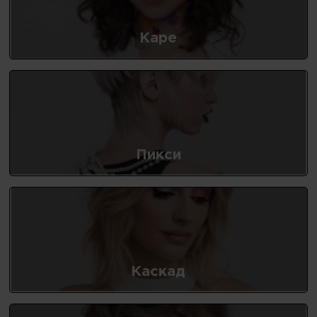
Каре
Пикси
Каскад