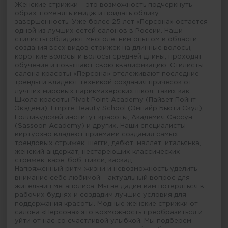
Женские стрижки – это возможность подчеркнуть
образ, поменять имидж и придать облику
завершенность. Уже более 25 лет «Персона» остается
одной из лучших сетей салонов в России. Наши
стилисты обладают многолетним опытом в области
создания всех видов стрижек на длинные волосы,
короткие волосы и волосы средней длины, проходят
обучение и повышают свою квалификацию. Стилисты
салона красоты «Персона» отслеживают последние
тренды и владеют техникой создания причесок от
лучших мировых парикмахерских школ, таких как
Школа красоты Pivot Point Academy (Пайвет Пойнт
Экэдеми), Empire Beauty School (Эмпайр Бьюти Скул),
Голливудский институт красоты, Академия Сассун
(Sassoon Academy) и других. Наши специалисты
виртуозно владеют приемами создания самых
трендовых стрижек: шегги, дебют, маллет, итальянка,
женский андеркат, нестареющих классических
стрижек: каре, боб, пикси, каскад.
Напряженный ритм жизни и невозможность уделить
внимание себе любимой – актуальный вопрос для
жительниц мегаполиса. Мы не дадим вам потеряться в
рабочих буднях и создадим лучшие условия для
поддержания красоты. Модные женские стрижки от
салона «Персона» это возможность преобразиться и
уйти от нас со счастливой улыбкой. Мы подберем