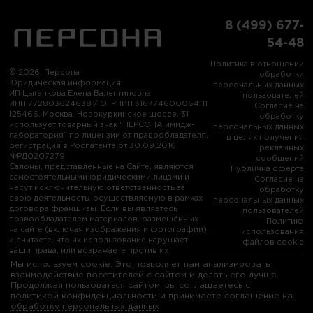
8 (499) 677-
54-48
Политика в отношении
© 2026, Персона
обработки
Юридическая информация:
персональных данных
ИП Цыганкова Елена Валентиновна
пользователей
ИНН 772803624638 / ОГРНИП 316774600064111
Согласие на
125466, Москва, Новокуркинское шоссе, 31
обработку
использует товарный знак “ПЕРСОНА имидж-
персональных данных
лаборатория” по лицензии от правообладателя,
в целях получения
регистрация в Роспатенте от 30.09.2016
рекламных
№РД0207279
сообщений
Салоны, представленные на Сайте, являются
Публична оферта
самостоятельными юридическими лицами и
Согласие на
несут исключительную ответственность за
обработку
свою деятельность, осуществляемую в рамках
персональных данных
договора франшизы. Если вы являетесь
пользователей
правообладателем материалов, размещённых
Политика
на сайте (включая изображения и фотографии),
использования
и считаете, что их использование нарушает
файлов cookie
ваши права, или возражаете против их
использования, пожалуйста, свяжитесь с нами:
Мы используем cookie. Это позволяет нам анализировать
info@persona-city.ru
взаимодействие посетителей с сайтом и делать его лучше.
Продолжая пользоваться сайтом, вы соглашаетесь с
политикой конфиденциальности
и
принимаете соглашение на
обработку персональных данных