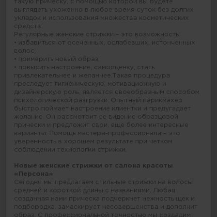
такую прическу, с помощью которой вы будете
выглядеть ухоженно в любое время суток без долгих
укладок и использования множества косметических
средств.
Регулярные женские стрижки – это возможность:
• избавиться от осеченных, ослабевших, истонченных
волос;
• примерить новый образ;
• повысить настроение, самооценку, стать
привлекательнее и желаннее.Такая процедура
преследует гигиеническую, мотивационную и
дизайнерскую роль, является своеобразным способом
психологической разгрузки. Опытный парикмахер
быстро поймает настроение клиентки и предугадает
желание. Он рассмотрит ее видение образцовой
прически и предложит свои, еще более интересные
варианты. Помощь мастера-профессионала – это
уверенность в хорошем результате при четком
соблюдении технологии стрижки.
Новые женские стрижки от салона красоты
«Персона»
Сегодня мы предлагаем стильные стрижки на волосы
средней и короткой длины с названиями. Любая
созданная нами прическа подчеркнет нежность щек и
подбородка, замаскирует несовершенства и дополнит
образ. С профессиональной точностью мы создадим