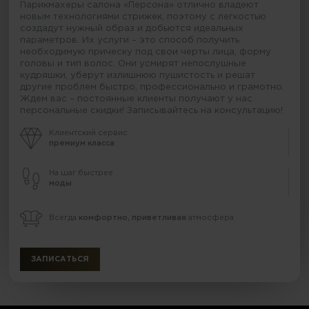
Парикмахеры салона «Персона» отлично владеют
новым технологиями стрижек, поэтому с легкостью
создадут нужный образ и добьются идеальных
параметров. Их услуги – это способ получить
необходимую прическу под свои черты лица, форму
головы и тип волос. Они усмирят непослушные
кудряшки, уберут излишнюю пушистость и решат
другие проблем быстро, профессионально и грамотно.
Ждем вас – постоянные клиенты получают у нас
персональные скидки! Записывайтесь на консультацию!
Клиентский сервис
премиум класса
На шаг быстрее
моды
Всегда
комфортно, приветливая
атмосфера
ЗАПИСАТЬСЯ