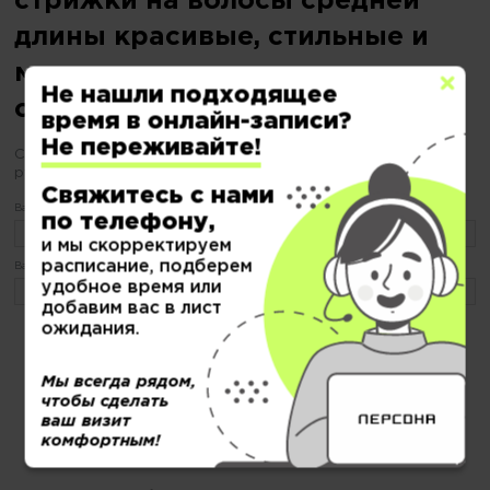
стрижки на волосы средней
длины красивые, стильные и
модные, но еще не
Не нашли подходящее
определились?
время в онлайн-записи?
Не переживайте!
С «ПЕРСОНОЙ» будьте уверены Ваш образ в надежных
руках
Свяжитесь с нами
Ваше имя:
по телефону,
и мы скорректируем
расписание, подберем
Ваш телефон:
удобное время или
добавим вас в лист
ожидания.
или по тел.
8 (499) 677-54-48
Мы всегда рядом,
Нажимая кнопку "Записаться" я даю
согласие на обработку и хранение персональных данных
и соглашаюсь с
политикой конфиденциальности
чтобы сделать
ваш визит
комфортным!