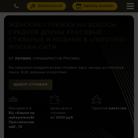
Записаться!
Запись онлайн
ЖЕНСКИЕ СТРИЖКИ НА ВОЛОСЫ
СРЕДНЕЙ ДЛИНЫ КРАСИВЫЕ,
СТИЛЬНЫЕ И МОДНЫЕ В «ПЕРСОНЕ»
МОСКВА-СИТИ
от
лучших
специалистов Москвы
Мы уверенно владеем всеми стилями: каре, каскад, ассиметрия,
пикси, боб, длинные и короткие
ВЫБОР СТРИЖКИ
Находимся в
Цены на все
Гарантия
качества
БЦ «Башня на
стрижки
набережной»
от 2300 руб.
Пресненская
наб., 10