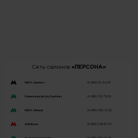
Сеть салонов
«ПЕРСОНА»
МЕГА Химки •
8 (499) 113-34-92
Павелецкая by Davines
8 (499) 322-79-82
МЕГА Химки
8 (499) 346-72-23
Лубянка
8 (499) 348-87-67