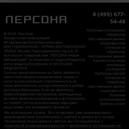
8 (499) 677-
54-48
Политика в отношении
© 2026, Персона
обработки
Юридическая информация:
персональных данных
ИП Цыганкова Елена Валентиновна
пользователей
ИНН 772803624638 / ОГРНИП 316774600064111
Согласие на
125466, Москва, Новокуркинское шоссе, 31
обработку
использует товарный знак “ПЕРСОНА имидж-
персональных данных
лаборатория” по лицензии от правообладателя,
в целях получения
регистрация в Роспатенте от 30.09.2016
рекламных
№РД0207279
сообщений
Салоны, представленные на Сайте, являются
Публична оферта
самостоятельными юридическими лицами и
Согласие на
несут исключительную ответственность за
обработку
свою деятельность, осуществляемую в рамках
персональных данных
договора франшизы. Если вы являетесь
пользователей
правообладателем материалов, размещённых
Политика
на сайте (включая изображения и фотографии),
использования
и считаете, что их использование нарушает
файлов cookie
ваши права, или возражаете против их
использования, пожалуйста, свяжитесь с нами:
Мы используем cookie. Это позволяет нам анализировать
info@persona-city.ru
взаимодействие посетителей с сайтом и делать его лучше.
Продолжая пользоваться сайтом, вы соглашаетесь с
политикой конфиденциальности
и
принимаете соглашение на