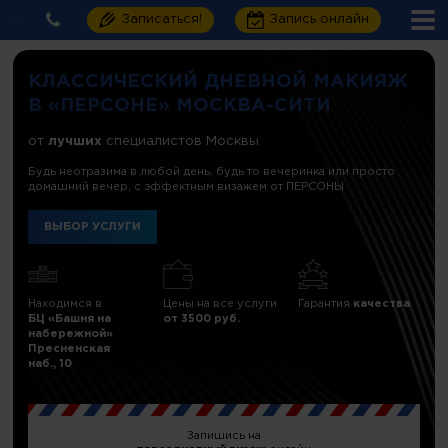
Записаться!
Запись онлайн
КЛАССИЧЕСКИЙ ДНЕВНОЙ МАКИЯЖ
В «ПЕРСОНЕ» МОСКВА-СИТИ
от
лучших
специалистов Москвы
Будь неотразима в любой день, будь то вечеринка или просто
домашний вечер, с эффектным визажем от ПЕРСОНЫ
ВЫБОР УСЛУГИ
Находимся в
Цены на все услуги
Гарантия
качества
БЦ «Башня на
от 3500 руб.
набережной»
Пресненская
наб., 10
Запишись на