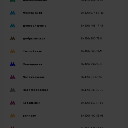
Домодедовская
8 (499) 404-21-03
Москва-Сити
8 (499) 677-54-48
Деловой центр
8 (499) 403-17-46
Добрынинская
8 (499) 380-76-81
Теплый стан
8 (499) 404-19-51
Молодежная
8 (499) 286-81-51
Полежаевская
8 (499) 281-65-92
Новослободская
8 (499) 286-85-75
Котельники
8 (499) 350-17-33
Беляево
8 (499) 490-55-08