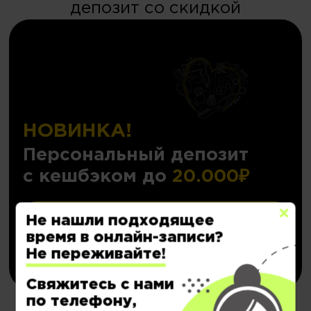
депозит со скидкой
НОВИНКА!
Персональный депозит
с кешбэком до
20.000₽
Подробнее..
Не нашли подходящее
время в онлайн-записи?
Купить
Не переживайте!
Свяжитесь с нами
по телефону,