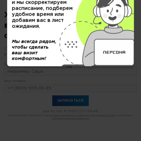
и мы скорректируем
расписание, подберем
Хотите сделать повседневный
удобное время или
добавим вас в лист
визаж, но еще не
ожидания.
определились?
Мы всегда рядом,
чтобы сделать
С «ПЕРСОНОЙ» будьте уверены Ваш образ в надежных
ваш визит
руках
комфортным!
Ваше имя:
Ваш телефон:
или по тел.
8 (499) 677-54-48
Нажимая кнопку "Записаться" я даю
согласие на обработку и хранение персональных данных
и соглашаюсь с
политикой конфиденциальности